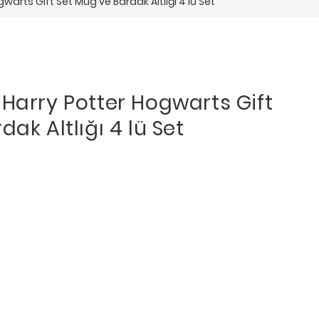
warts Gift Set Mug ve Bardak Altlığı 4 lü Set
Harry Potter Hogwarts Gift
ak Altlığı 4 lü Set