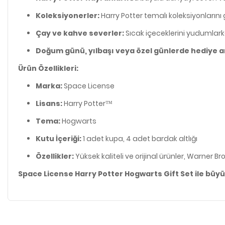
Koleksiyonerler:
Harry Potter temalı koleksiyonlarını 
Çay ve kahve severler:
Sıcak içeceklerini yudumlarke
Doğum günü, yılbaşı veya özel günlerde hediye ar
Ürün Özellikleri:
Marka:
Space License
Lisans:
Harry Potter™
Tema:
Hogwarts
Kutu İçeriği:
1 adet kupa, 4 adet bardak altlığı
Özellikler:
Yüksek kaliteli ve orijinal ürünler, Warner Bros
Space License Harry Potter Hogwarts Gift Set ile büyü