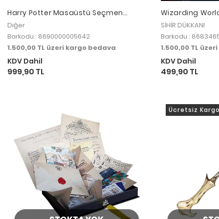
Harry Potter Masaüstü Seçmen
Wizarding World
Şapka Asa Tutacağı
- Pillow Chibi PIL
Diğer
SİHİR DÜKKANI
Barkodu : 8690000005642
Barkodu : 868346
1.500,00 TL üzeri kargo bedava
1.500,00 TL üzer
KDV Dahil
KDV Dahil
999,90 TL
499,90 TL
Ücretsiz Karg