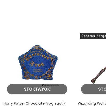
Ücretsiz Karg
STOKTA YOK
ST
Harry Potter Chocolate Frog Yastık
Wizarding World