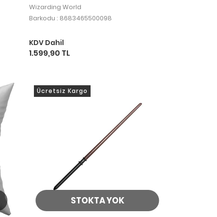
Minerva Mcgonagall
Wizarding World
Barkodu : 8683465500098
KDV Dahil
1.599,90 TL
Ücretsiz Kargo
STOKTA YOK