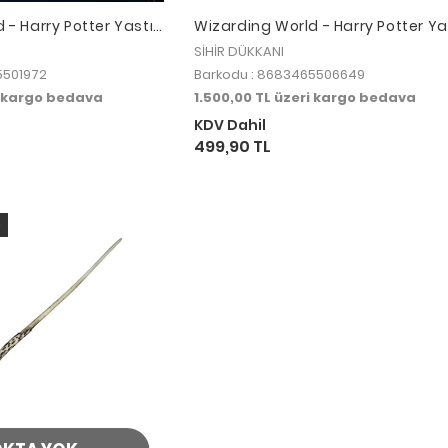
 - Harry Potter Yastık
Wizarding World - Harry Potter Ya
LS011
- Deathly Hallows PILLS011
SİHİR DÜKKANI
5501972
Barkodu : 8683465506649
i kargo bedava
1.500,00 TL üzeri kargo bedava
KDV Dahil
499,90 TL
o