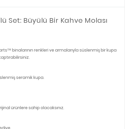
lü Set: Büyülü Bir Kahve Molası
rts™ binalarının renkleri ve armalarıyla süslenmiş bir kupa
tırabilirsiniz.
süslenmiş seramik kupa.
ijinal ürünlere sahip olacaksınız.
ediye.