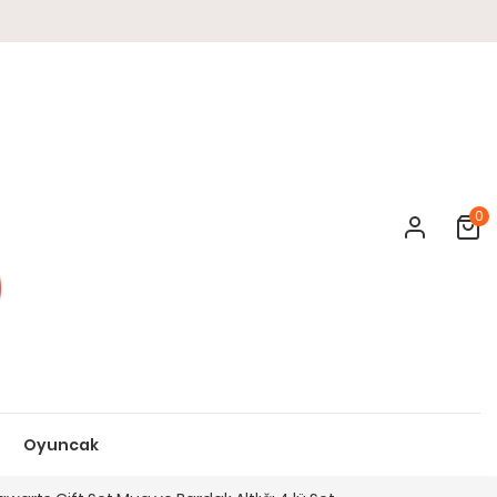
0
Cart
Oyuncak