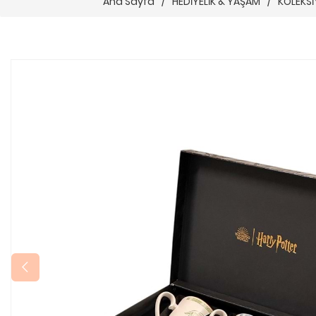
Ana Sayfa
/
HEDİYELİK & YAŞAM
/
KOLEKSİ