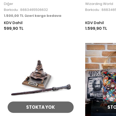
Harry Potter
Diğer
Wizarding World
Barkodu : 8683465506632
Barkodu : 868346
1.500,00 TL üzeri kargo bedava
KDV Dahil
KDV Dahil
599,90 TL
1.599,90 TL
STOKTA YOK
ST