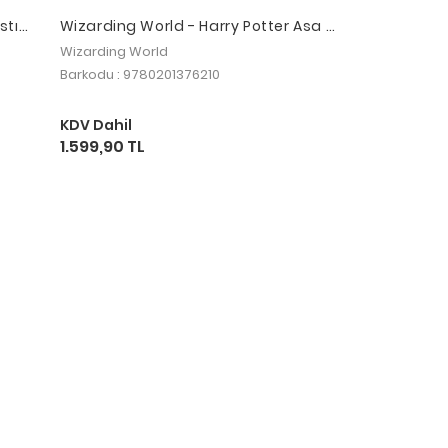
stık
Wizarding World - Harry Potter Asa -
Draco Malfoy
Wizarding World
Barkodu : 9780201376210
KDV Dahil
1.599,90 TL