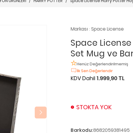
YON ÜRÜNLERİ
/
HARRY POTTER
/
Space License Harry Potter Hog
Markası
Space License
:
Space License 
Set Mug ve Bard
Henüz Değerlendirilmemiş
İlk Sen Değerlendir
KDV Dahil
1.999,90 TL
STOKTA YOK
Barkodu:
8682059381495