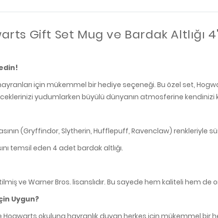
ts Gift Set Mug ve Bardak Altlığı 4'
edin!
hayranları için mükemmel bir hediye seçeneği. Bu özel set, Hogwa
ceklerinizi yudumlarken büyülü dünyanın atmosferine kendinizi kap
ının (Gryffindor, Slytherin, Hufflepuff, Ravenclaw) renkleriyle 
sını temsil eden 4 adet bardak altlığı.
ilmiş ve Warner Bros. lisanslıdır. Bu sayede hem kaliteli hem de or
İçin Uygun?
 Hogwarts okuluna hayranlık duyan herkes için mükemmel bir h