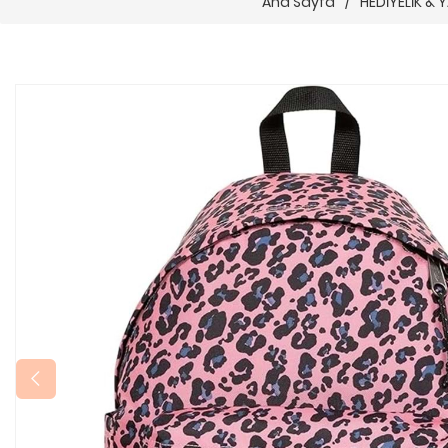
Ana Sayfa
/
HEDİYELİK &