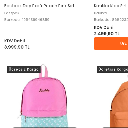
Eastpak Day Pak'r Peach Pink Sırt
Kaukko Kids Sır
Çantası
Monster Truck L
Eastpak
Kaukko
Barkodu : 195439946859
Barkodu : 868223
KDV Dahil
2.499,90 TL
KDV Dahil
Ürü
3.999,90 TL
Ücretsiz Kargo
Ücretsiz Karg