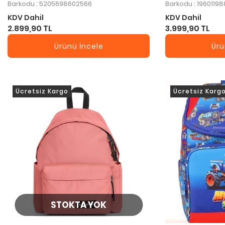
Barkodu : 5205698602566
Barkodu : 1960119
KDV Dahil
KDV Dahil
2.899,90 TL
3.999,90 TL
Ürünü İncele
Ürü
Ücretsiz Kargo
Ücretsiz Karg
STOKTA YOK