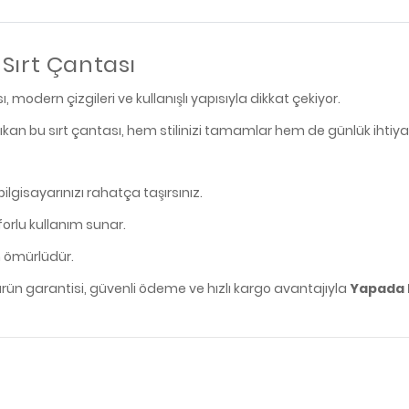
Sırt Çantası
 modern çizgileri ve kullanışlı yapısıyla dikkat çekiyor.
ıkan bu sırt çantası, hem stilinizi tamamlar hem de günlük ihtiya
gisayarınızı rahatça taşırsınız.
forlu kullanım sunar.
n ömürlüdür.
l ürün garantisi, güvenli ödeme ve hızlı kargo avantajıyla
Yapada