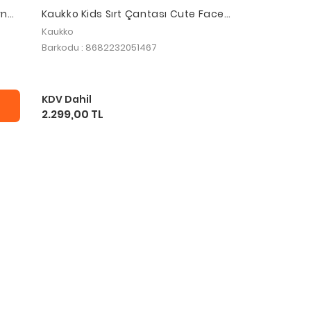
wn
Kaukko Kids Sırt Çantası Cute Face
Daisy L5146
Kaukko
Barkodu : 8682232051467
KDV Dahil
2.299,00 TL