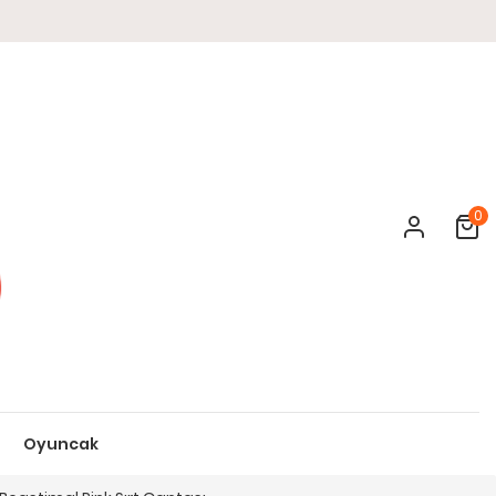
0
Cart
Oyuncak