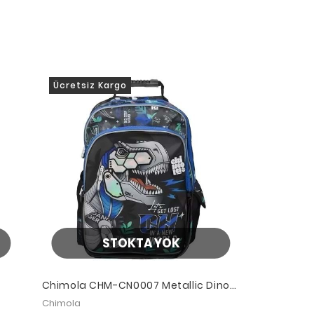
Ücretsiz Kargo
STOKTA YOK
Chimola CHM-CN0007 Metallic Dino
16" Sırt Çantası
Chimola