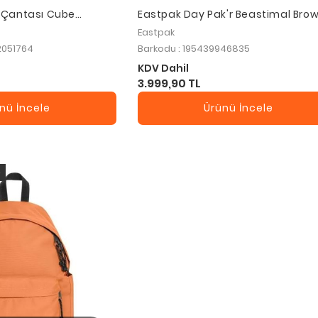
t Çantası Cube
Eastpak Day Pak'r Beastimal Bro
5176
Sırt Çantası
Eastpak
2051764
Barkodu : 195439946835
KDV Dahil
3.999,90 TL
nü İncele
Ürünü İncele
o