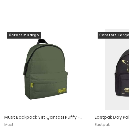
Ücretsiz Kargo
Ücretsiz Karg
Must Backpack Sırt Çantası Puffy -
Eastpak Day Pa
42 x 32 x 17 cm - Green / Yellow
Sırt Çantası
Must
Eastpak