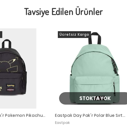
Tavsiye Edilen Ürünler
o
Ücretsiz Kargo
STOKTA YOK
k'r Pokemon Pikachu
Eastpak Day Pak'r Polar Blue Sırt
Çantası
Eastpak