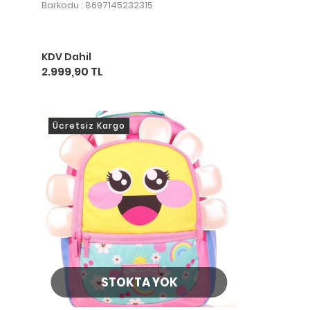
Barkodu : 8697145232315
KDV Dahil
2.999,90 TL
Ücretsiz Kargo
STOKTA YOK