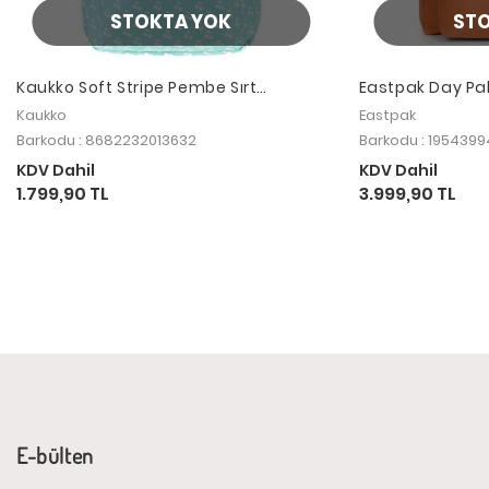
STOKTA YOK
ST
Kaukko Soft Stripe Pembe Sırt
Eastpak Day Pa
Çantası K1363
Sırt Çantası
Kaukko
Eastpak
Barkodu : 8682232013632
Barkodu : 195439
KDV Dahil
KDV Dahil
1.799,90 TL
3.999,90 TL
E-bülten