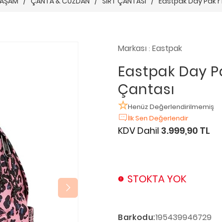
 YAŞAM
/
ÇANTA & CÜZDAN
/
SIRT ÇANTASI
/
Eastpak Day Pak'r 
Markası
Eastpak
:
Eastpak Day Pa
Çantası
Henüz Değerlendirilmemiş
İlk Sen Değerlendir
KDV Dahil
3.999,90 TL
STOKTA YOK
Barkodu:
195439946729