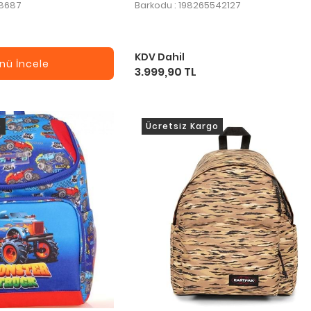
88687
Barkodu : 198265542127
KDV Dahil
nü İncele
3.999,90 TL
o
Ücretsiz Kargo