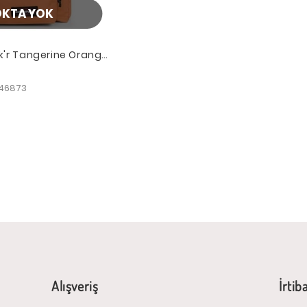
OKTA YOK
k'r Tangerine Orange
946873
Alışveriş
İrtib