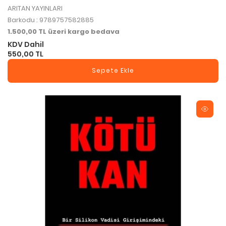
ARITAN YAYINLARI
Barkodu : 9789757582885
1.500,00 TL üzeri kargo bedava
KDV Dahil
550,00 TL
Sepete Ekle