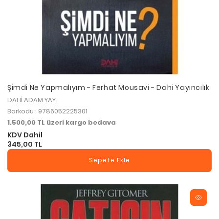
Şimdi Ne Yapmalıyım - Ferhat Mousavi - Dahi Yayıncılık
DAHİ ADAM YAY.
Barkodu : 9786052225301
1.500,00 TL üzeri kargo bedava
KDV Dahil
345,00 TL
Sepete Ekle