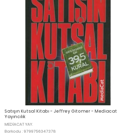
Satışın Kutsal Kitabı - Jeffrey Gitomer - Mediacat
Yayıncılık
MEDİACAT YAY.
Barkodu : 9799756347378