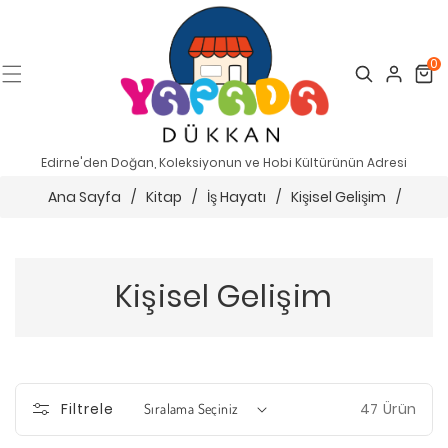
0
Search
Cart
Edirne'den Doğan, Koleksiyonun ve Hobi Kültürünün Adresi
Ana Sayfa
/
Kitap
/
İş Hayatı
/
Kişisel Gelişim
/
Kişisel Gelişim
47 Ürün
Filtrele