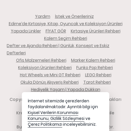
Yardım
İstek ve Önerileriniz
Edirne’de Kırtasiye, Kitap, Oyuncak ve Koleksiyon Ürünleri
Yapada Linkler
FİYAT GÖR
Kırtasiye Ürünleri Rehberi
Kalem Seçim Rehberi
Defter ve Ajanda Rehberi | Günlük, Konsept ve Eskiz
Defterleri
Ofis Malzemeleri Rehberi
Marker Kalem Rehberi
Koleksiyon Ürünleri Rehberi
Funko Pop Rehberi
Hot Wheels ve Mini GT Rehberi
LEGO Rehberi
Okula Dönüş Alışveriş Rehberi
Tarot Rehberi
Hediyelik Yaşam | Yapada Dükkan
Copyright 2026 yapadadukkan.com - Tüm hakları
İnternet sitemizde çerezlerden
saklıdır.
faydalanılmaktadır. Ayrıntılı bilgi için
Kredi kartı bilgileriniz 256bit SSL sertifikası ile
Kişisel Verilerin Korunması
Kanununu,
Gizlilik Sözleşmesi
ve
korunmaktadır.
Çerez Politikamızı
inceleyebilirsiniz.
Bu site AKINSOFT E-Ticaret ile hazırlanmıştır.