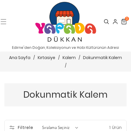
0
Search
Cart
Edirne'den Doğan, Koleksiyonun ve Hobi Kültürünün Adresi
Ana Sayfa
/
Kırtasiye
/
Kalem
/
Dokunmatik Kalem
/
Dokunmatik Kalem
1 Ürün
Filtrele