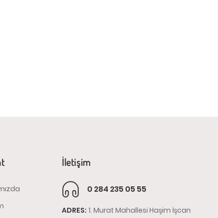
at
İletişim
0 284 235 05 55
mızda
im
ADRES:
1. Murat Mahallesi Haşim İşcan