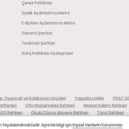
Çerez Politikası
Üyelik Aydınlatma Metni
E-Bülten Aydınlatma Metni
Garanti Şartları
Teslimat Şartları
Satış Politikası Sözleşmesi
tap, Oyuncak ve Koleksiyon Ürünleri
Yapada Linkler
FİYAT G
efterleri
Ofis Malzemeleri Rehberi
Marker Kalem Rehberi
EGO Rehberi
Okula Dönüş Alışveriş Rehberi
Tarot Rehberi
r.
faydalanılmaktadır. Ayrıntılı bilgi için
Kişisel Verilerin Korunması
dır.