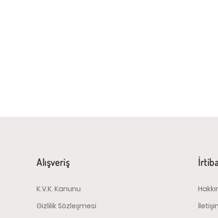
Alışveriş
İrtib
K.V.K. Kanunu
Hakkı
Gizlilik Sözleşmesi
İletiş