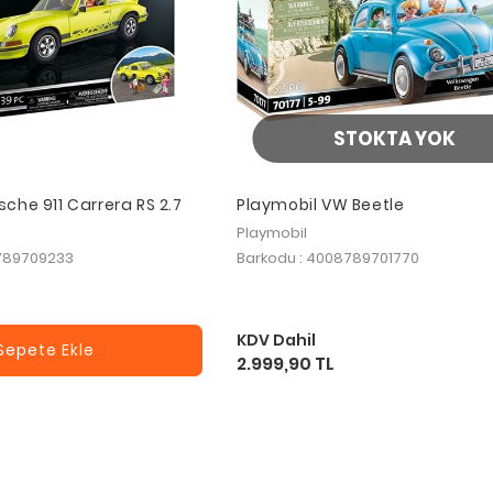
STOKTA YOK
sche 911 Carrera RS 2.7
Playmobil VW Beetle
Playmobil
8789709233
Barkodu : 4008789701770
KDV Dahil
Sepete Ekle
2.999,90 TL