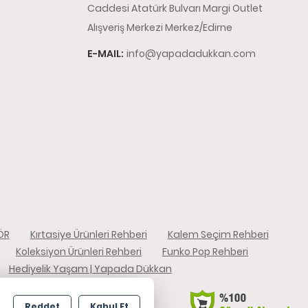
Caddesi Atatürk Bulvarı Margi Outlet
Alışveriş Merkezi Merkez/Edirne
E-MAIL:
info@yapadadukkan.com
ÖR
Kırtasiye Ürünleri Rehberi
Kalem Seçim Rehberi
Koleksiyon Ürünleri Rehberi
Funko Pop Rehberi
Hediyelik Yaşam | Yapada Dükkan
Reddet
Kabul Et