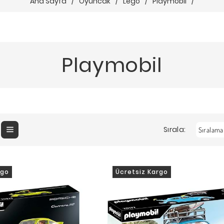
Ana Sayfa
/
Oyuncak
/
Lego
/
Playmobil
/
Playmobil
Sırala:
rgo
Ücretsiz Kargo