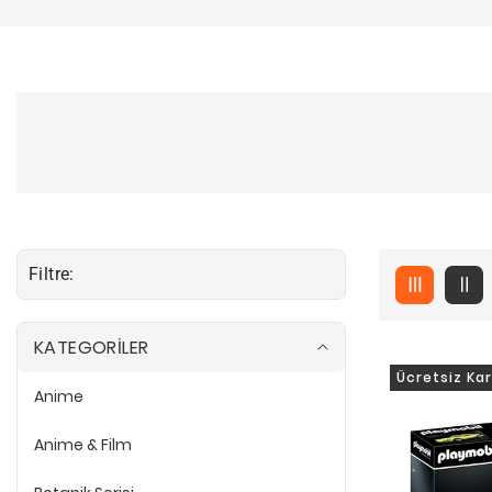
Filtre:
KATEGORİLER
Ücretsiz Ka
Anime
A
n
i
Anime & Film
m
A
e
n
i