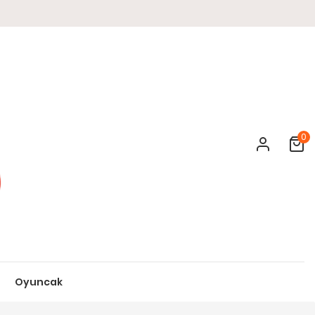
0
Cart
Oyuncak