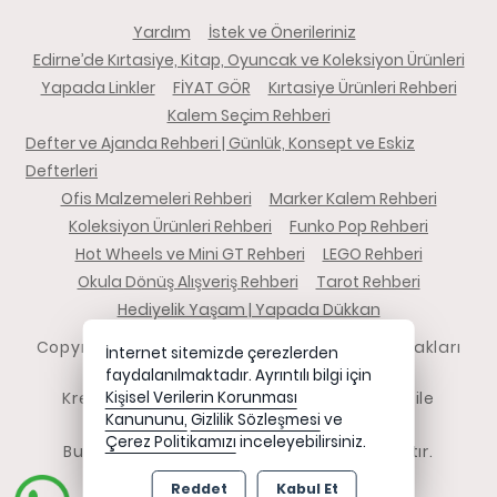
Yardım
İstek ve Önerileriniz
Edirne’de Kırtasiye, Kitap, Oyuncak ve Koleksiyon Ürünleri
Yapada Linkler
FİYAT GÖR
Kırtasiye Ürünleri Rehberi
Kalem Seçim Rehberi
Defter ve Ajanda Rehberi | Günlük, Konsept ve Eskiz
Defterleri
Ofis Malzemeleri Rehberi
Marker Kalem Rehberi
Koleksiyon Ürünleri Rehberi
Funko Pop Rehberi
Hot Wheels ve Mini GT Rehberi
LEGO Rehberi
Okula Dönüş Alışveriş Rehberi
Tarot Rehberi
Hediyelik Yaşam | Yapada Dükkan
Copyright 2026 yapadadukkan.com - Tüm hakları
İnternet sitemizde çerezlerden
saklıdır.
faydalanılmaktadır. Ayrıntılı bilgi için
Kredi kartı bilgileriniz 256bit SSL sertifikası ile
Kişisel Verilerin Korunması
Kanununu,
Gizlilik Sözleşmesi
ve
korunmaktadır.
Çerez Politikamızı
inceleyebilirsiniz.
Bu site AKINSOFT E-Ticaret ile hazırlanmıştır.
Reddet
Kabul Et