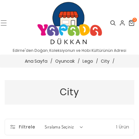
0
Search
Cart
Edirne'den Doğan, Koleksiyonun ve Hobi Kültürünün Adresi
Ana Sayfa
/
Oyuncak
/
Lego
/
City
/
City
1 Ürün
Filtrele