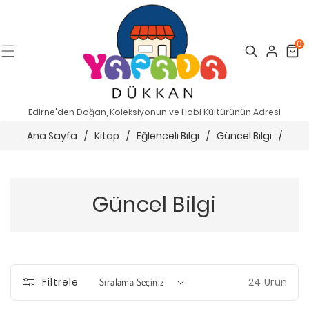
0
Search
Cart
Edirne'den Doğan, Koleksiyonun ve Hobi Kültürünün Adresi
Ana Sayfa
/
Kitap
/
Eğlenceli Bilgi
/
Güncel Bilgi
/
Güncel Bilgi
24 Ürün
Filtrele