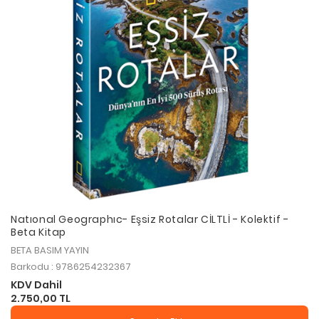
Natıonal Geographıc- Eşsiz Rotalar CİLTLİ - Kolektif -
Beta Kitap
BETA BASIM YAYIN
Barkodu : 9786254232367
KDV Dahil
2.750,00 TL