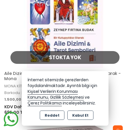
STOKTA YOK
Aile Dizimi ve Tarot Sembolleri Bir Kutupyıldızı Olarak -
Mona
İnternet sitemizde çerezlerden
faydalanılmaktadır. Ayrıntılı bilgi için
MONA KİTAP
Kişisel Verilerin Korunması
Barkodu : 9786257220989
Kanununu,
Gizlilik Sözleşmesi
ve
1.500,00 TL üzeri kargo bedava
Çerez Politikamızı
inceleyebilirsiniz.
KDV Dahil
695,00 TL
Reddet
Kabul Et