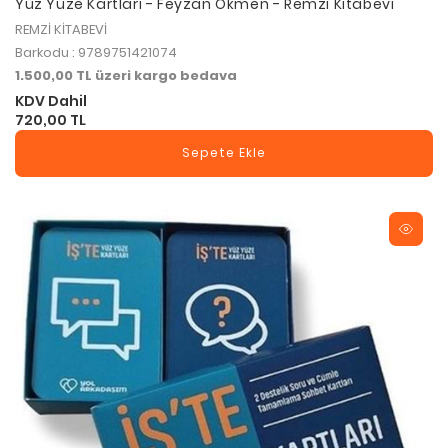
Yüz Yüze Kartları - Feyzan Ökmen - Remzi Kitabevi
REMZİ KİTABEVİ
Barkodu : 9789751421074
1.500,00 TL üzeri kargo bedava
KDV Dahil
720,00 TL
Sepete Ekle