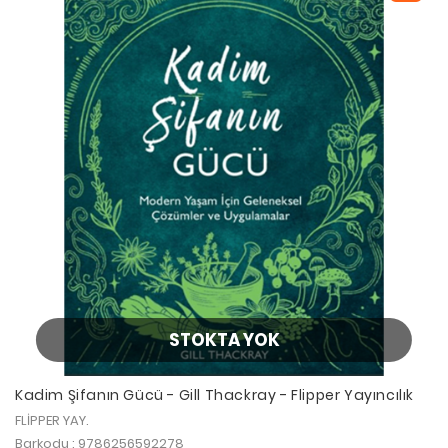
STOKTA YOK
Kadim Şifanın Gücü - Gill Thackray - Flipper Yayıncılık
FLİPPER YAY.
Barkodu : 9786256592278