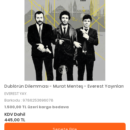
Dublörün Dilemması - Murat Menteş - Everest Yayınları
EVEREST YAY.
Barkodu : 9786253696078
1.500,00 TL üzeri kargo bedava
KDV Dahil
445,00 TL
Sepete Ekle