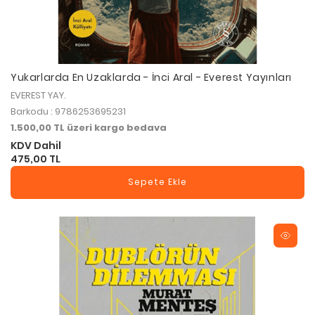
Yukarlarda En Uzaklarda - İnci Aral - Everest Yayınları
EVEREST YAY.
Barkodu : 9786253695231
1.500,00 TL üzeri kargo bedava
KDV Dahil
475,00 TL
Sepete Ekle