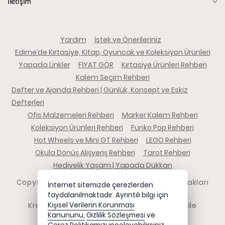
İletişim
Yardım
İstek ve Önerileriniz
Edirne’de Kırtasiye, Kitap, Oyuncak ve Koleksiyon Ürünleri
Yapada Linkler
FİYAT GÖR
Kırtasiye Ürünleri Rehberi
Kalem Seçim Rehberi
Defter ve Ajanda Rehberi | Günlük, Konsept ve Eskiz
Defterleri
Ofis Malzemeleri Rehberi
Marker Kalem Rehberi
Koleksiyon Ürünleri Rehberi
Funko Pop Rehberi
Hot Wheels ve Mini GT Rehberi
LEGO Rehberi
Okula Dönüş Alışveriş Rehberi
Tarot Rehberi
Hediyelik Yaşam | Yapada Dükkan
Copyright 2026 yapadadukkan.com - Tüm hakları
İnternet sitemizde çerezlerden
saklıdır.
faydalanılmaktadır. Ayrıntılı bilgi için
Kredi kartı bilgileriniz 256bit SSL sertifikası ile
Kişisel Verilerin Korunması
Kanununu,
Gizlilik Sözleşmesi
ve
korunmaktadır.