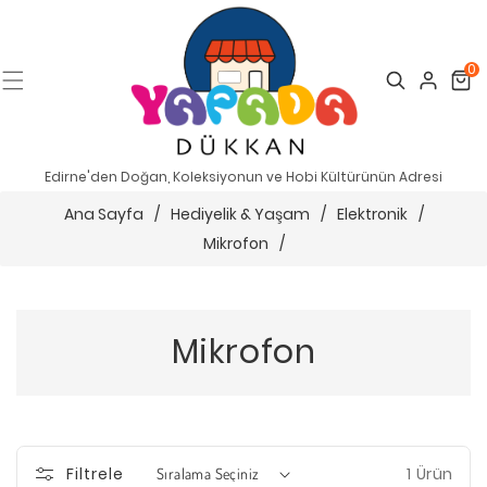
0
Search
Cart
Edirne'den Doğan, Koleksiyonun ve Hobi Kültürünün Adresi
Ana Sayfa
/
Hediyelik & Yaşam
/
Elektronik
/
Mikrofon
/
Mikrofon
1 Ürün
Filtrele