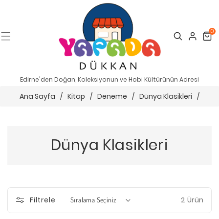
0
Search
Cart
Edirne'den Doğan, Koleksiyonun ve Hobi Kültürünün Adresi
Ana Sayfa
/
Kitap
/
Deneme
/
Dünya Klasikleri
/
Dünya Klasikleri
2 Ürün
Filtrele