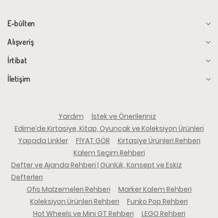
E-bülten
Alışveriş
İrtibat
İletişim
Yardım
İstek ve Önerileriniz
Edirne’de Kırtasiye, Kitap, Oyuncak ve Koleksiyon Ürünleri
Yapada Linkler
FİYAT GÖR
Kırtasiye Ürünleri Rehberi
Kalem Seçim Rehberi
Defter ve Ajanda Rehberi | Günlük, Konsept ve Eskiz
Defterleri
Ofis Malzemeleri Rehberi
Marker Kalem Rehberi
Koleksiyon Ürünleri Rehberi
Funko Pop Rehberi
Hot Wheels ve Mini GT Rehberi
LEGO Rehberi