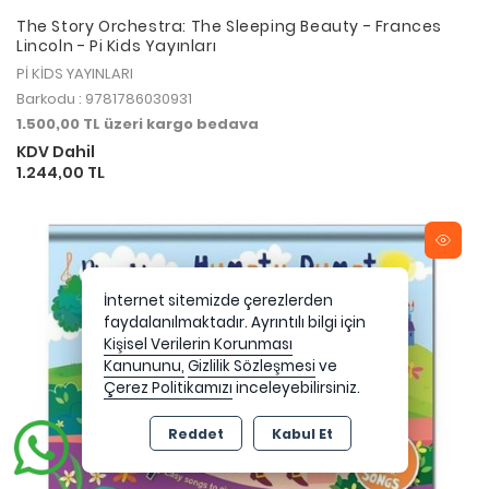
The Story Orchestra: The Sleeping Beauty - Frances
Lincoln - Pi Kids Yayınları
Pİ KİDS YAYINLARI
Barkodu : 9781786030931
1.500,00 TL üzeri kargo bedava
KDV Dahil
1.244,00 TL
İnternet sitemizde çerezlerden
faydalanılmaktadır. Ayrıntılı bilgi için
Kişisel Verilerin Korunması
Kanununu,
Gizlilik Sözleşmesi
ve
Çerez Politikamızı
inceleyebilirsiniz.
Reddet
Kabul Et