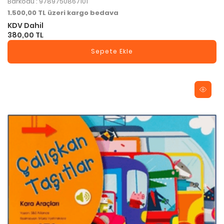
Barkodu : 9789750867101
1.500,00 TL üzeri kargo bedava
KDV Dahil
380,00 TL
Sepete Ekle