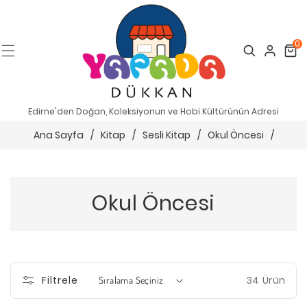
0
Search
Cart
Edirne'den Doğan, Koleksiyonun ve Hobi Kültürünün Adresi
Ana Sayfa
/
Kitap
/
Sesli Kitap
/
Okul Öncesi
/
Okul Öncesi
34 Ürün
Filtrele