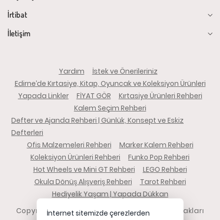
İrtibat
İletişim
Yardım
İstek ve Önerileriniz
Edirne’de Kırtasiye, Kitap, Oyuncak ve Koleksiyon Ürünleri
Yapada Linkler
FİYAT GÖR
Kırtasiye Ürünleri Rehberi
Kalem Seçim Rehberi
Defter ve Ajanda Rehberi | Günlük, Konsept ve Eskiz
Defterleri
Ofis Malzemeleri Rehberi
Marker Kalem Rehberi
Koleksiyon Ürünleri Rehberi
Funko Pop Rehberi
Hot Wheels ve Mini GT Rehberi
LEGO Rehberi
Okula Dönüş Alışveriş Rehberi
Tarot Rehberi
Hediyelik Yaşam | Yapada Dükkan
Copyright 2026 yapadadukkan.com - Tüm hakları
İnternet sitemizde çerezlerden