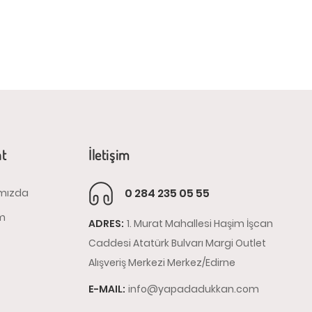
at
İletişim
0 284 235 05 55
mızda
im
ADRES:
1. Murat Mahallesi Haşim İşcan
Caddesi Atatürk Bulvarı Margi Outlet
Alışveriş Merkezi Merkez/Edirne
E-MAIL:
info@yapadadukkan.com