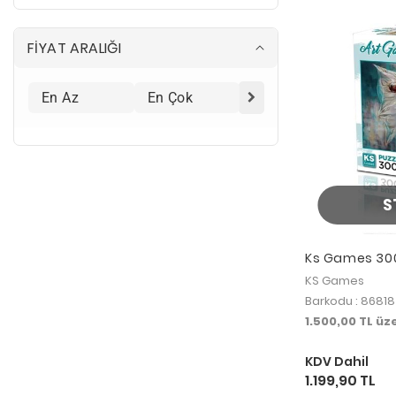
s
ı
FİYAT ARALIĞI
S
Ks Games 3000
KS Games
Barkodu : 8681
1.500,00 TL ü
KDV Dahil
1.199,90 TL