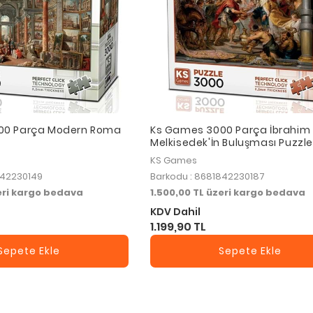
00 Parça Modern Roma
Ks Games 3000 Parça İbrahim
Melkisedek'İn Buluşması Puzzle
KS Games
842230149
Barkodu : 8681842230187
zeri kargo bedava
1.500,00 TL üzeri kargo bedava
KDV Dahil
1.199,90 TL
Sepete Ekle
Sepete Ekle