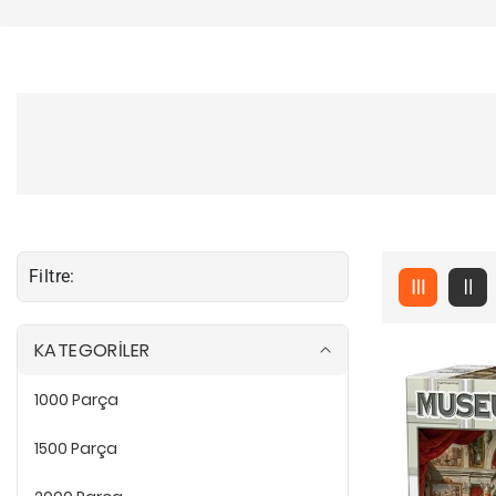
Filtre:
KATEGORİLER
1000 Parça
1
0
0
1500 Parça
0
1
P
5
a
0