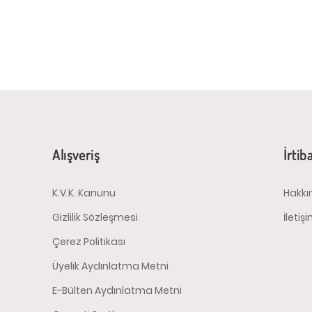
Alışveriş
İrtib
K.V.K. Kanunu
Hakkı
Gizlilik Sözleşmesi
İletiş
Çerez Politikası
Üyelik Aydınlatma Metni
E-Bülten Aydınlatma Metni