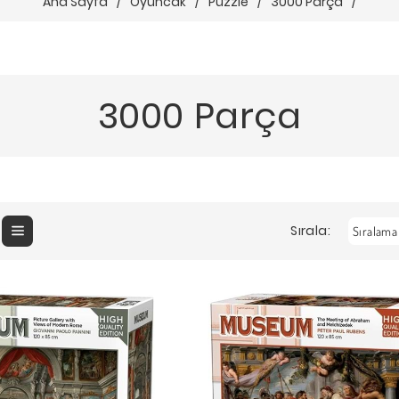
Ana Sayfa
/
Oyuncak
/
Puzzle
/
3000 Parça
/
3000 Parça
Sırala: