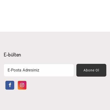
E-bülten
Email
Abone Ol