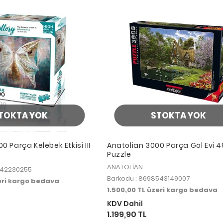
TOKTA YOK
STOKTA YOK
 Parça Kelebek Etkisi III
Anatolian 3000 Parça Göl Evi 
Puzzle
ANATOLİAN
842230255
Barkodu : 8698543149007
zeri kargo bedava
1.500,00 TL üzeri kargo bedava
KDV Dahil
1.199,90 TL