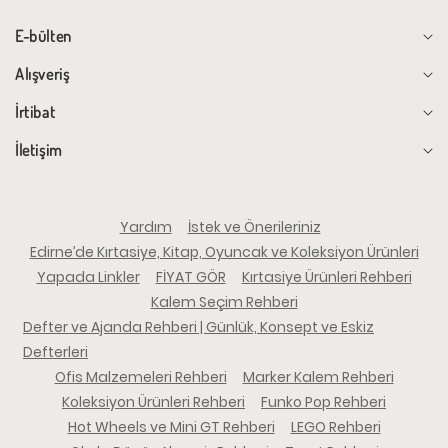
E-bülten
Alışveriş
İrtibat
İletişim
Yardım
İstek ve Önerileriniz
Edirne’de Kırtasiye, Kitap, Oyuncak ve Koleksiyon Ürünleri
Yapada Linkler
FİYAT GÖR
Kırtasiye Ürünleri Rehberi
Kalem Seçim Rehberi
Defter ve Ajanda Rehberi | Günlük, Konsept ve Eskiz
Defterleri
Ofis Malzemeleri Rehberi
Marker Kalem Rehberi
Koleksiyon Ürünleri Rehberi
Funko Pop Rehberi
Hot Wheels ve Mini GT Rehberi
LEGO Rehberi