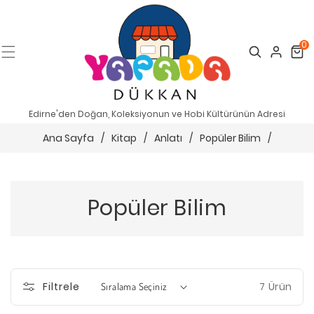
0
Search
Cart
Edirne'den Doğan, Koleksiyonun ve Hobi Kültürünün Adresi
Ana Sayfa
/
Kitap
/
Anlatı
/
Popüler Bilim
/
Popüler Bilim
7 Ürün
Filtrele