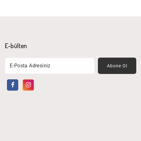
E-bülten
Email
Abone Ol