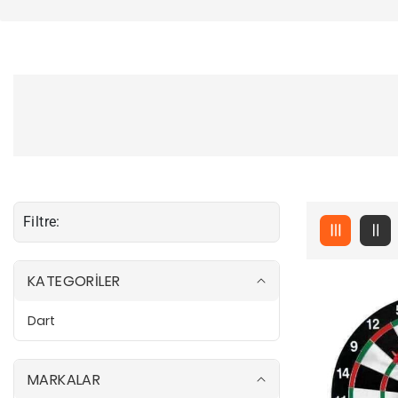
Filtre:
KATEGORİLER
Dart
D
a
r
t
MARKALAR