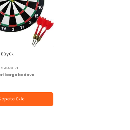
 Büyük
078043071
zeri kargo bedava
Sepete Ekle