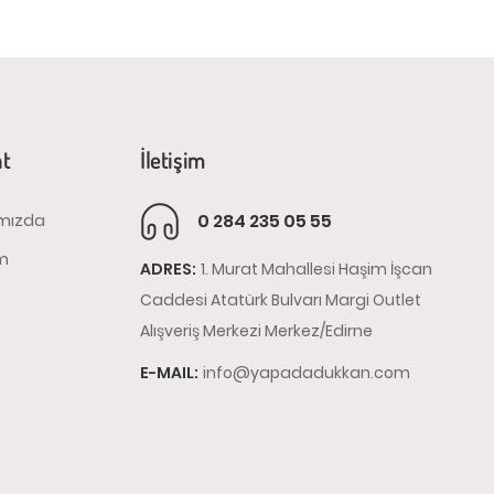
at
İletişim
0 284 235 05 55
mızda
im
ADRES:
1. Murat Mahallesi Haşim İşcan
Caddesi Atatürk Bulvarı Margi Outlet
Alışveriş Merkezi Merkez/Edirne
E-MAIL:
info@yapadadukkan.com