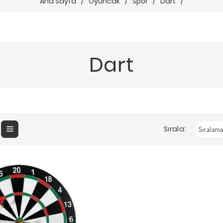
Ana Sayfa
/
Oyuncak
/
Spor
/
Dart
/
Dart
Sırala: