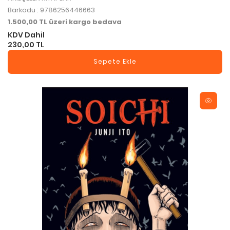
Barkodu : 9786256446663
1.500,00 TL üzeri kargo bedava
KDV Dahil
230,00 TL
Sepete Ekle