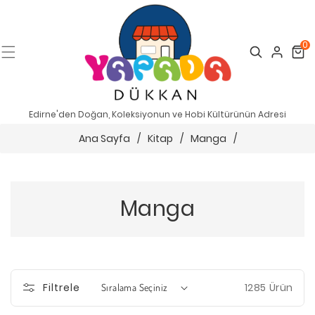
0
Search
Cart
Edirne'den Doğan, Koleksiyonun ve Hobi Kültürünün Adresi
Ana Sayfa
/
Kitap
/
Manga
/
Manga
1285 Ürün
Filtrele