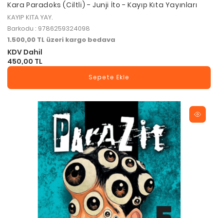
Kara Paradoks (Ciltli) - Junji İto - Kayıp Kıta Yayınları
KAYIP KITA YAY.
Barkodu : 9786259324098
1.500,00 TL üzeri kargo bedava
KDV Dahil
450,00 TL
Sepete Ekle