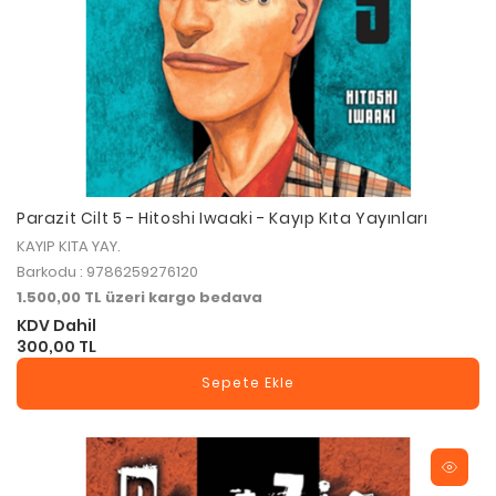
Parazit Cilt 5 - Hitoshi Iwaaki - Kayıp Kıta Yayınları
KAYIP KITA YAY.
Barkodu : 9786259276120
1.500,00 TL üzeri kargo bedava
KDV Dahil
300,00 TL
Sepete Ekle