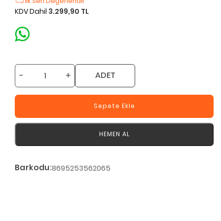
İlk Sen Değerlendir
KDV Dahil
3.299,90 TL
-
+
ADET
Sepete Ekle
HEMEN AL
Barkodu:
8695253562065