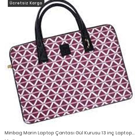
Ücretsiz Kargo
Minbag Marin Laptop Çantası Gül Kurusu 13 inç Laptop
& Tablet Çantası