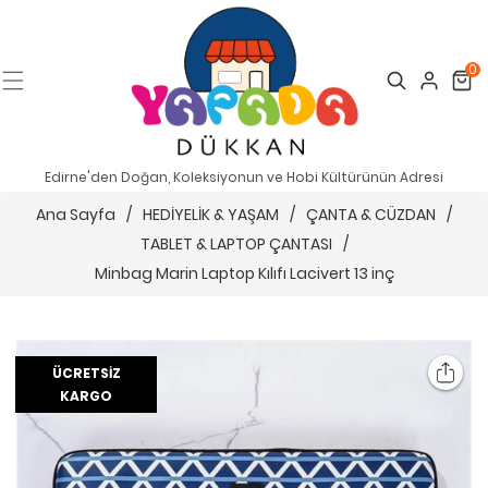
0
Search
Cart
Edirne'den Doğan, Koleksiyonun ve Hobi Kültürünün Adresi
Ana Sayfa
/
HEDİYELİK & YAŞAM
/
ÇANTA & CÜZDAN
/
TABLET & LAPTOP ÇANTASI
/
Minbag Marin Laptop Kılıfı Lacivert 13 inç
ÜCRETSIZ
KARGO