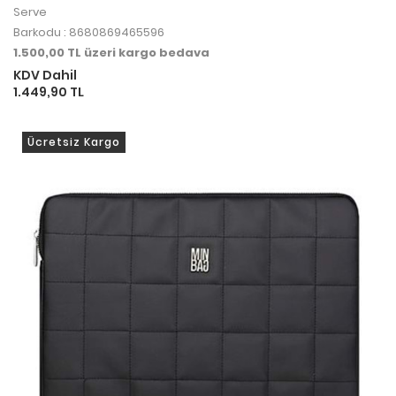
Çantası Haki
Serve
Barkodu : 8680869465596
1.500,00 TL üzeri kargo bedava
KDV Dahil
1.449,90 TL
Ücretsiz Kargo