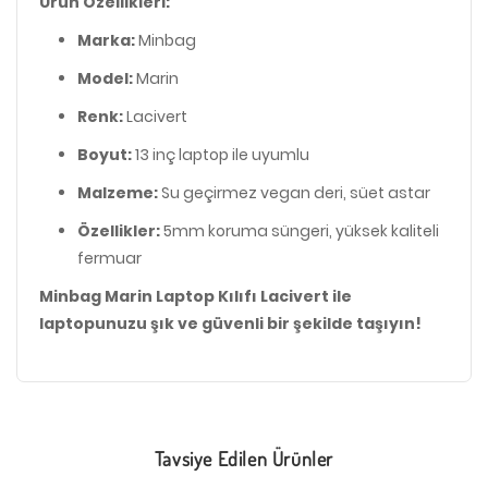
Ürün Özellikleri:
Marka:
Minbag
Model:
Marin
Renk:
Lacivert
Boyut:
13 inç laptop ile uyumlu
Malzeme:
Su geçirmez vegan deri, süet astar
Özellikler:
5mm koruma süngeri, yüksek kaliteli
fermuar
Minbag Marin Laptop Kılıfı Lacivert ile
laptopunuzu şık ve güvenli bir şekilde taşıyın!
Tavsiye Edilen Ürünler