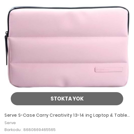
STOKTA YOK
Serve S-Case Carry Creativity 13-14 inç Laptop & Tablet
Çantası Pudra
Serve
Barkodu : 8680869465565