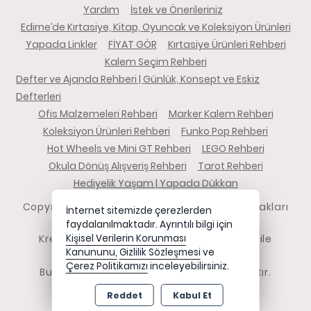
Yardım
İstek ve Önerileriniz
Edirne’de Kırtasiye, Kitap, Oyuncak ve Koleksiyon Ürünleri
Yapada Linkler
FİYAT GÖR
Kırtasiye Ürünleri Rehberi
Kalem Seçim Rehberi
Defter ve Ajanda Rehberi | Günlük, Konsept ve Eskiz
Defterleri
Ofis Malzemeleri Rehberi
Marker Kalem Rehberi
Koleksiyon Ürünleri Rehberi
Funko Pop Rehberi
Hot Wheels ve Mini GT Rehberi
LEGO Rehberi
Okula Dönüş Alışveriş Rehberi
Tarot Rehberi
Hediyelik Yaşam | Yapada Dükkan
Copyright 2026 yapadadukkan.com - Tüm hakları
İnternet sitemizde çerezlerden
saklıdır.
faydalanılmaktadır. Ayrıntılı bilgi için
Kredi kartı bilgileriniz 256bit SSL sertifikası ile
Kişisel Verilerin Korunması
Kanununu,
Gizlilik Sözleşmesi
ve
korunmaktadır.
Çerez Politikamızı
inceleyebilirsiniz.
Bu site AKINSOFT E-Ticaret ile hazırlanmıştır.
Reddet
Kabul Et