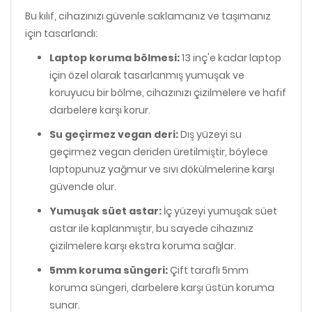
Bu kılıf, cihazınızı güvenle saklamanız ve taşımanız
için tasarlandı:
Laptop koruma bölmesi:
13 inç'e kadar laptop
için özel olarak tasarlanmış yumuşak ve
koruyucu bir bölme, cihazınızı çizilmelere ve hafif
darbelere karşı korur.
Su geçirmez vegan deri:
Dış yüzeyi su
geçirmez vegan deriden üretilmiştir, böylece
laptopunuz yağmur ve sıvı dökülmelerine karşı
güvende olur.
Yumuşak süet astar:
İç yüzeyi yumuşak süet
astar ile kaplanmıştır, bu sayede cihazınız
çizilmelere karşı ekstra koruma sağlar.
5mm koruma süngeri:
Çift taraflı 5mm
koruma süngeri, darbelere karşı üstün koruma
sunar.