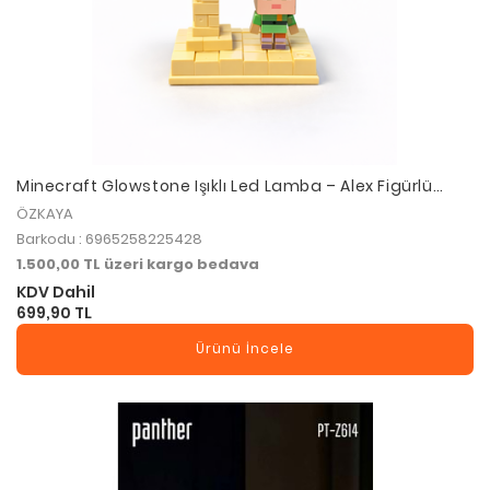
Minecraft Glowstone Işıklı Led Lamba – Alex Figürlü
Masa Dekoru | Bent-216
ÖZKAYA
Barkodu : 6965258225428
1.500,00 TL üzeri kargo bedava
KDV Dahil
699,90 TL
Ürünü İncele