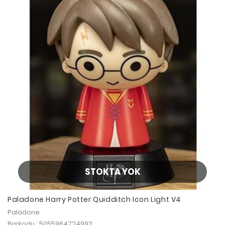
STOKTA YOK
Paladone Harry Potter Quidditch Icon Light V4
Paladone
Barkodu : 5055964724993