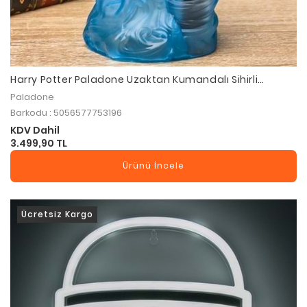
Harry Potter Paladone Uzaktan Kumandalı Sihirli
Değnek Kontrollü Patronus LED Işık
Paladone
Barkodu : 5056577753196
KDV Dahil
3.499,90 TL
Ürünü İncele
Ücretsiz Kargo