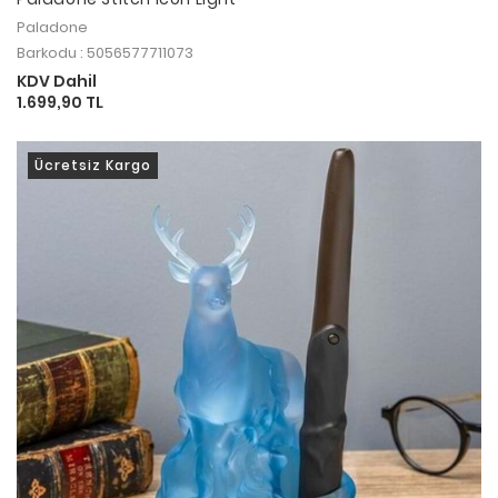
Paladone
Barkodu : 5056577711073
KDV Dahil
1.699,90 TL
Ücretsiz Kargo