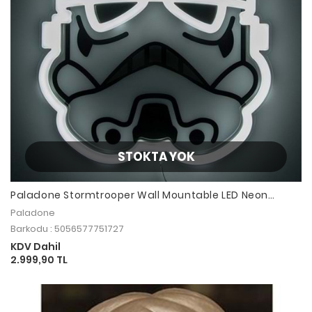
STOKTA YOK
Paladone Stormtrooper Wall Mountable LED Neon
Lamba
Paladone
Barkodu : 5056577751727
KDV Dahil
2.999,90 TL