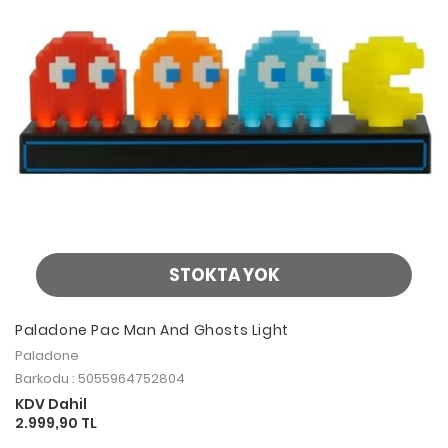
STOKTA YOK
Paladone Pac Man And Ghosts Light
Paladone
Barkodu : 5055964752804
KDV Dahil
2.999,90 TL