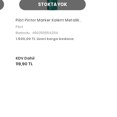
STOKTA YOK
Pilot Pintor Marker Kalem Metalik
Limon
Pilot
Barkodu : 4902505542114
1.500,00 TL üzeri kargo bedava
KDV Dahil
119,90 TL