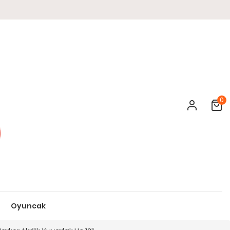
0
Cart
Oyuncak