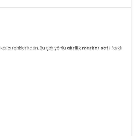
e kalıcı renkler katın. Bu çok yönlü
akrilik marker seti
, farklı