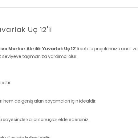
varlak Uç 12'li
ve Marker Akrilik Yuvarlak Uç 12'li
seti ile projelerinize canlı v
t seviyeye taşımanıza yardımcı olur.
ettir.
 hem de geniş alan boyamaları için idealdir.
ü sayesinde kalıcı sonuçlar elde edersiniz.
k yüzeyde kullanılabilir.