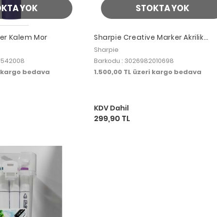
OKTA YOK
STOKTA YOK
rker Kalem Mor
Sharpie Creative Marker Akrilik
Yuvarlak Uç 5 Li
Sharpie
5542008
Barkodu : 3026982010698
i kargo bedava
1.500,00 TL üzeri kargo bedava
KDV Dahil
299,90 TL