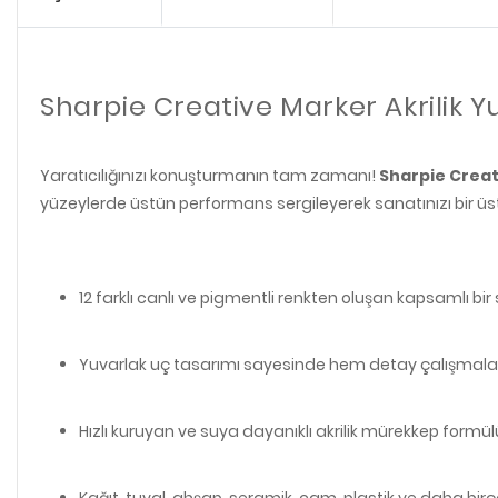
Sharpie Creative Marker Akrilik Yu
Yaratıcılığınızı konuşturmanın tam zamanı!
Sharpie Creati
yüzeylerde üstün performans sergileyerek sanatınızı bir üs
12 farklı canlı ve pigmentli renkten oluşan kapsamlı bir s
Yuvarlak uç tasarımı sayesinde hem detay çalışmaları
Hızlı kuruyan ve suya dayanıklı akrilik mürekkep formül
Kağıt, tuval, ahşap, seramik, cam, plastik ve daha birço