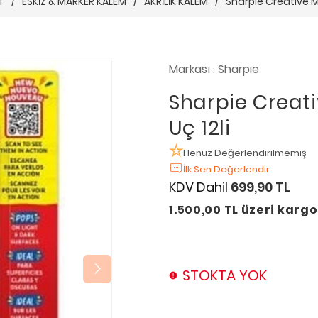
T
/
ESKİZ & MARKER KALEM
/
AKRİLİK KALEM
/
Sharpie Creative Ma
Markası
Sharpie
:
Sharpie Creati
Uç 12li
Henüz Değerlendirilmemiş
İlk Sen Değerlendir
KDV Dahil
699,90 TL
1.500,00 TL üzeri karg
STOKTA YOK