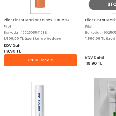
ST
Pilot Pintor Marker Kalem Turuncu
Pilot Pintor Ma
Pilot
Pilot
Barkodu : 4902505541988
Barkodu : 490250
1.500,00 TL üzeri kargo bedava
1.500,00 TL üzer
KDV Dahil
119,90 TL
KDV Dahil
Ürünü İncele
119,90 TL