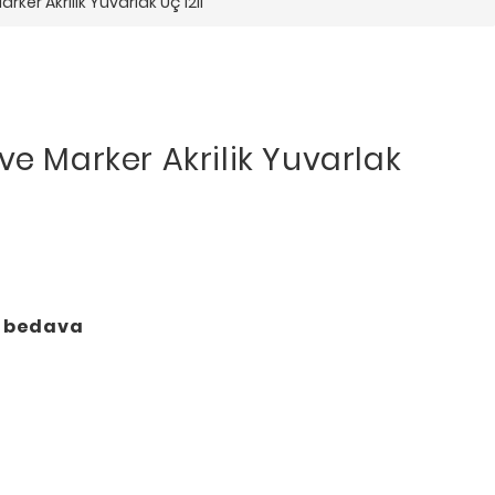
rker Akrilik Yuvarlak Uç 12li
ve Marker Akrilik Yuvarlak
o bedava