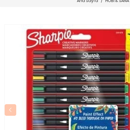
Ana Sayfa
/
HOBİ & SANA