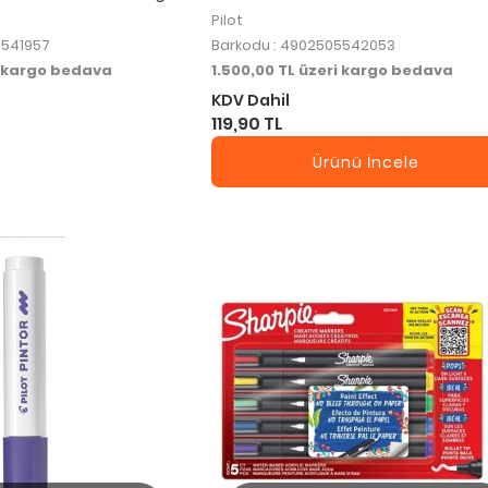
Pilot
5541957
Barkodu : 4902505542053
i kargo bedava
1.500,00 TL üzeri kargo bedava
KDV Dahil
119,90 TL
Ürünü İncele