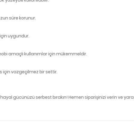
 uzun süre korunur.
 için uygundur.
 hobi amaçlı kullanımlar için mükemmeldir.
s için vazgeçilmez bir settir.
e hayal gücünüzü serbest bırakın! Hemen siparişinizi verin ve ya