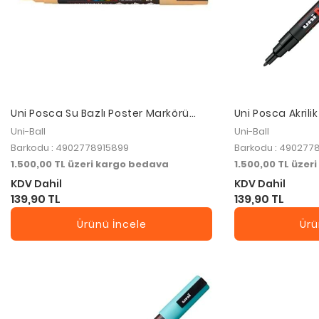
Uni Posca Su Bazlı Poster Markörü
Uni Posca Akrili
0.9-1.3 Mm Açık Turuncu PC-3M
Siyah PC-3M
Uni-Ball
Uni-Ball
Barkodu : 4902778915899
Barkodu : 490277
1.500,00 TL üzeri kargo bedava
1.500,00 TL üzer
KDV Dahil
KDV Dahil
139,90 TL
139,90 TL
Ürünü İncele
Ürü