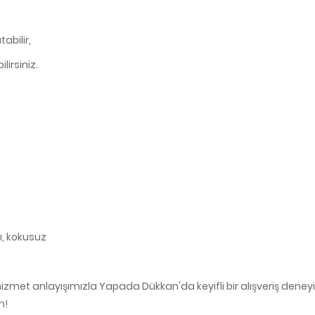
abilir,
lirsiniz.
ı, kokusuz
zmet anlayışımızla Yapada Dükkan'da keyifli bir alışveriş deneyim
n!