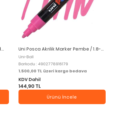
d
Uni Posca Akrilik Marker Pembe / 1.8-
2.5 mm
Uni-Ball
Barkodu : 4902778916179
1.500,00 TL üzeri kargo bedava
KDV Dahil
144,90 TL
Ürünü İncele