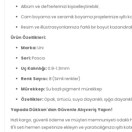
Albüm ve defterlerinizi kişiselleştirebilir,
Cam boyama ve seramik boyama projelerinize ışıltı kat
Resim ve illüstrasyonlarınıza farklı bir boyut kazandırabi
Ürün Özellikleri:
Marka:
Uni
Seri:
Posca
Uç Kalınlığı:
0.9-1.3mm
Renk Sayısı:
8 (Simli renkler)
Mürekkep:
Su bazlı pigment mürekkep
Özellikler:
Opak, örtücü, suya dayanıklı, ışığa dayanıkl
Yapada Dükkan'dan Güvenle Alışveriş Yapın!
Hızlı kargo, güvenli ödeme ve müşteri memnuniyeti odaklı hi
8'li seti hemen sepetinize ekleyin ve yaratıcılığınıza ışıltı katı