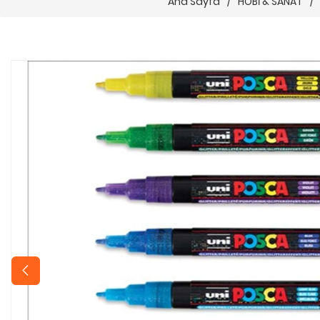
Ana Sayfa
/
HOBİ & SANAT
/