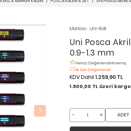
ESKİZ & MARKER KALEM
/
POSCA KALEM & SET
/
Uni Posca Akrilik 
Markası
Uni-Ball
:
Uni Posca Akrili
0.9-1.3 mm
Henüz Değerlendirilmemiş
İlk Sen Değerlendir
KDV Dahil
1.259,90 TL
1.500,00 TL üzeri karg
-
+
ADET