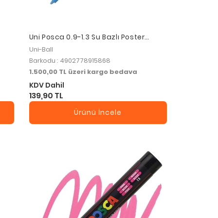
Uni Posca 0.9-1.3 Su Bazlı Poster
Markörü Lıght Blue Pc-3m
Uni-Ball
Barkodu : 4902778915868
1.500,00 TL üzeri kargo bedava
KDV Dahil
139,90 TL
Ürünü İncele