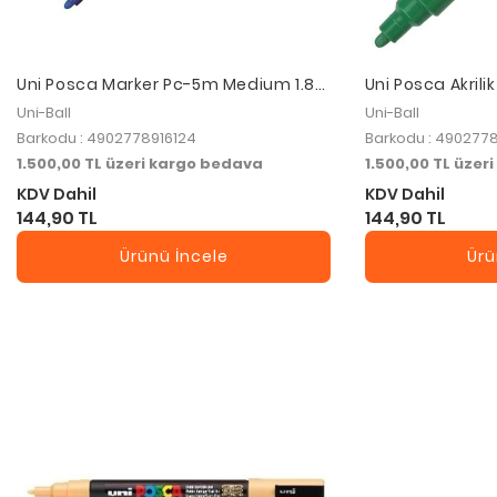
Uni Posca Marker Pc-5m Medium 1.8-
Uni Posca Akrilik
2.5 Mm Blue
mm
Uni-Ball
Uni-Ball
Barkodu : 4902778916124
Barkodu : 490277
1.500,00 TL üzeri kargo bedava
1.500,00 TL üzer
KDV Dahil
KDV Dahil
144,90 TL
144,90 TL
Ürünü İncele
Ürü