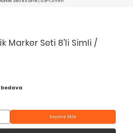
Marker Seti 8'li Simli / 0.9-1.3 mm
k Marker Seti 8'li Simli /
o bedava
Sepete Ekle