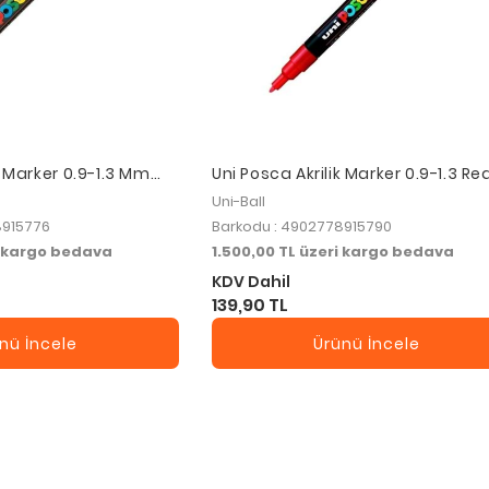
k Marker 0.9-1.3 Mm
Uni Posca Akrilik Marker 0.9-1.3 Re
Pc-3m
Uni-Ball
8915776
Barkodu : 4902778915790
i kargo bedava
1.500,00 TL üzeri kargo bedava
KDV Dahil
139,90 TL
nü İncele
Ürünü İncele