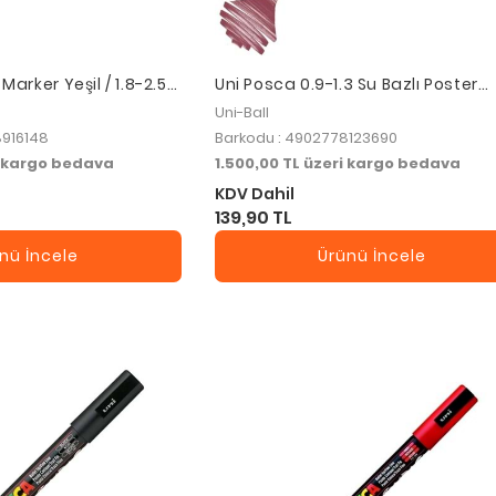
 Marker Yeşil / 1.8-2.5
Uni Posca 0.9-1.3 Su Bazlı Poster
Markörü Red Wıne Pc-3m
Uni-Ball
8916148
Barkodu : 4902778123690
i kargo bedava
1.500,00 TL üzeri kargo bedava
KDV Dahil
139,90 TL
nü İncele
Ürünü İncele