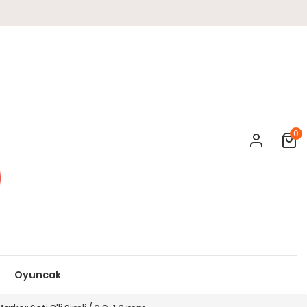
0
Cart
Oyuncak