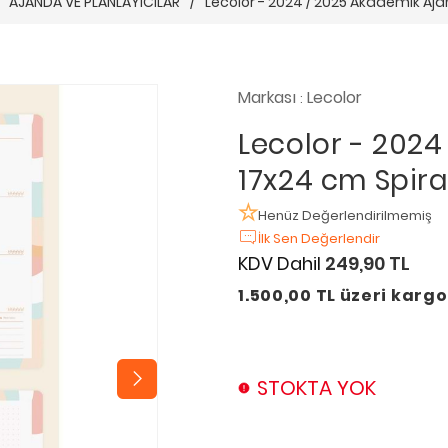
AJANDA VE PLANLAYICILAR
/
Lecolor - 2024 / 2025 Akademik Aja
Markası
Lecolor
:
Lecolor - 202
17x24 cm Spira
Henüz Değerlendirilmemiş
İlk Sen Değerlendir
KDV Dahil
249,90 TL
1.500,00 TL üzeri karg
STOKTA YOK