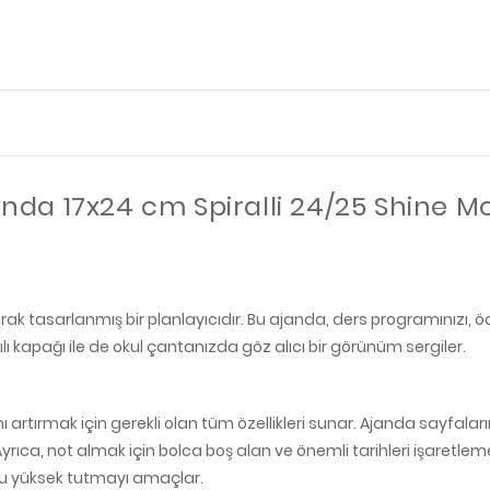
da 17x24 cm Spiralli 24/25 Shine Mor:
 tasarlanmış bir planlayıcıdır. Bu ajanda, ders programınızı, ödevle
tılı kapağı ile de okul çantanızda göz alıcı bir görünüm sergiler.
rtırmak için gerekli olan tüm özellikleri sunar. Ajanda sayfaların
rıca, not almak için bolca boş alan ve önemli tarihleri işaretlem
nu yüksek tutmayı amaçlar.