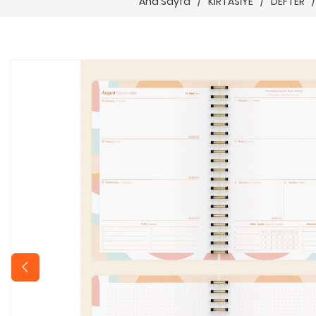
Ana Sayfa
/
KIRTASİYE
/
DEFTER
/