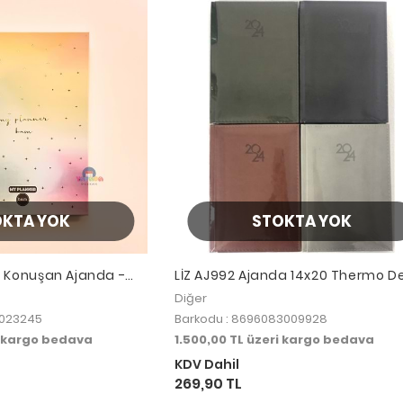
OKTA YOK
STOKTA YOK
 Konuşan Ajanda -
LİZ AJ992 Ajanda 14x20 Thermo De
Ajanda 168 Sayfa 2026
Diğer
2023245
Barkodu : 8696083009928
i kargo bedava
1.500,00 TL üzeri kargo bedava
KDV Dahil
269,90 TL