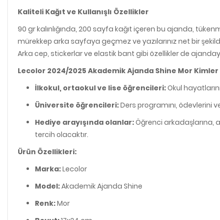
Kaliteli Kağıt ve Kullanışlı Özellikler
90 gr kalınlığında, 200 sayfa kağıt içeren bu ajanda, tükenme
mürekkep arka sayfaya geçmez ve yazılarınız net bir şekilde g
Arka cep, stickerlar ve elastik bant gibi özellikler de ajandayı
Lecolor 2024/2025 Akademik Ajanda Shine Mor Kimler 
İlkokul, ortaokul ve lise öğrencileri:
Okul hayatların
Üniversite öğrencileri:
Ders programını, ödevlerini ve
Hediye arayışında olanlar:
Öğrenci arkadaşlarına, ai
tercih olacaktır.
Ürün Özellikleri:
Marka:
Lecolor
Model:
Akademik Ajanda Shine
Renk:
Mor