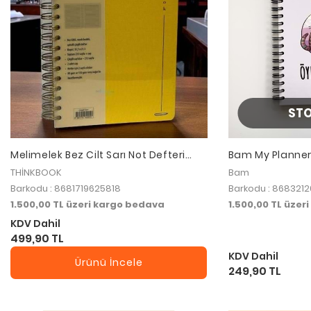
ST
Melimelek Bez Cilt Sarı Not Defteri
Bam My Planner
Çizgili
Paşa Gönlüm Öy
THİNKBOOK
Bam
Barkodu : 8681719625818
Barkodu : 868321
1.500,00 TL üzeri kargo bedava
1.500,00 TL üzer
KDV Dahil
499,90 TL
KDV Dahil
Ürünü İncele
249,90 TL