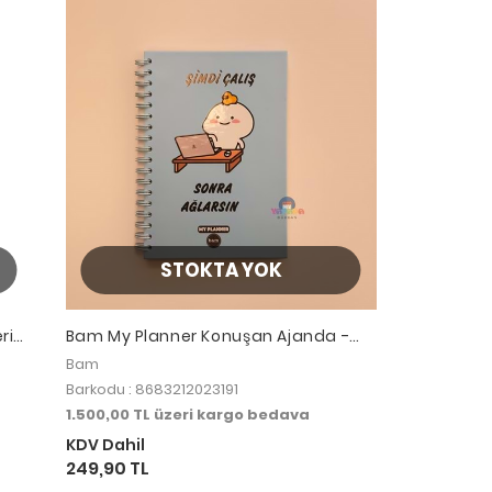
STOKTA YOK
ri
Bam My Planner Konuşan Ajanda -
Şimdi Çalış Sonra Ağlarsın
Bam
Barkodu : 8683212023191
1.500,00 TL üzeri kargo bedava
KDV Dahil
249,90 TL