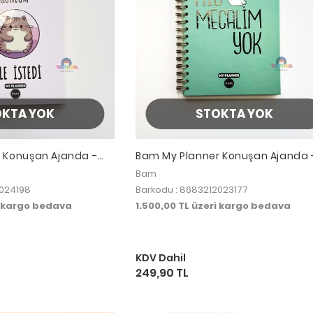
OKTA YOK
STOKTA YOK
 Konuşan Ajanda -
Bam My Planner Konuşan Ajanda 
le İstedi
Hiç Mecalim Yok
Bam
2024198
Barkodu : 8683212023177
i kargo bedava
1.500,00 TL üzeri kargo bedava
KDV Dahil
249,90 TL