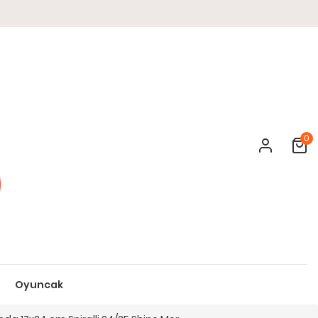
0
Cart
Oyuncak