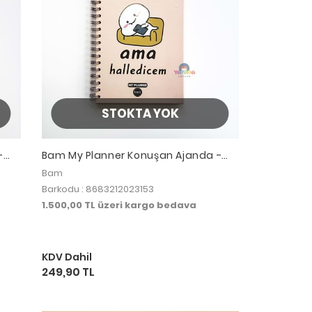
STOKTA YOK
-
Bam My Planner Konuşan Ajanda -
Küçük Bi Yıkıldım Ama Halledicem
Bam
Barkodu : 8683212023153
1.500,00 TL üzeri kargo bedava
KDV Dahil
249,90 TL