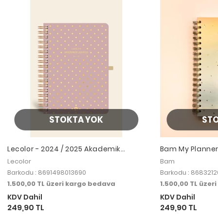
STOKTA YOK
ST
Lecolor - 2024 / 2025 Akademik
Bam My Planner
Ajanda 17x24 cm Spiralli 24/25 Shine
Rainbow
Lecolor
Bam
Mor
Barkodu : 8691498013690
Barkodu : 868321
1.500,00 TL üzeri kargo bedava
1.500,00 TL üzer
KDV Dahil
KDV Dahil
249,90 TL
249,90 TL