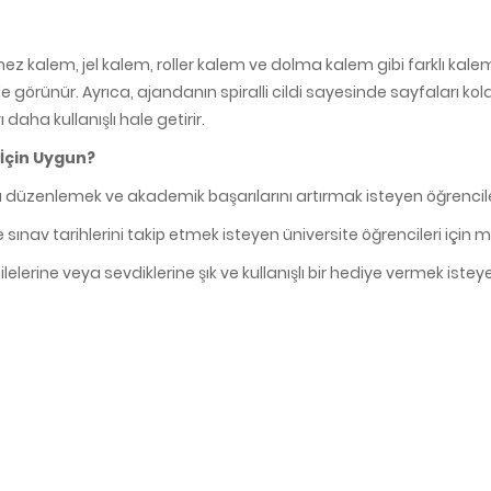
z kalem, jel kalem, roller kalem ve dolma kalem gibi farklı kalem 
örünür. Ayrıca, ajandanın spiralli cildi sayesinde sayfaları kolayca
 daha kullanışlı hale getirir.
İçin Uygun?
ı düzenlemek ve akademik başarılarını artırmak isteyen öğrenciler
 sınav tarihlerini takip etmek isteyen üniversite öğrencileri için
lelerine veya sevdiklerine şık ve kullanışlı bir hediye vermek is