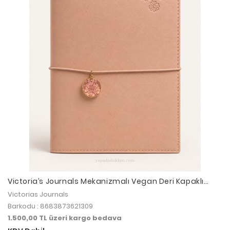
Victoria’s Journals Mekanizmalı Vegan Deri Kapaklı
Defter 160 Sayfa - Taba
Victorias Journals
Barkodu : 8683873621309
1.500,00 TL üzeri kargo bedava