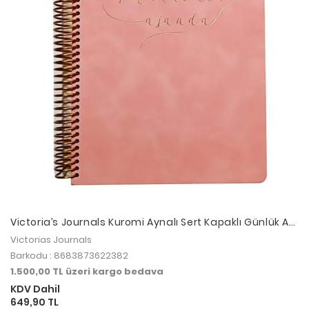
Victoria’s Journals Kuromi Aynalı Sert Kapaklı Günlük A6
192sf. 100gr.Renkli Sayfa
Victorias Journals
Barkodu : 8683873622382
1.500,00 TL üzeri kargo bedava
KDV Dahil
649,90 TL