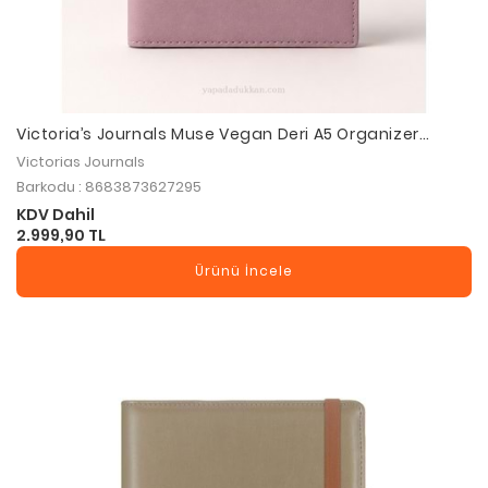
Victoria’s Journals Muse Vegan Deri A5 Organizer
Defter 120 gr 96 Yaprak - Lacivert
Victorias Journals
Barkodu : 8683873627295
KDV Dahil
2.999,90 TL
Ürünü İncele