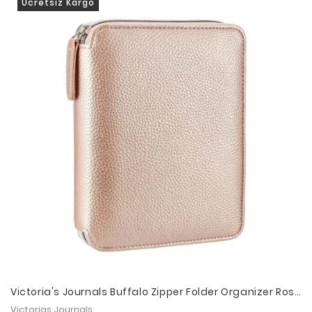
Ücretsiz Kargo
Victoria's Journals Buffalo Zipper Folder Organizer Rose
Gold 14.8x21cm
Victorias Journals