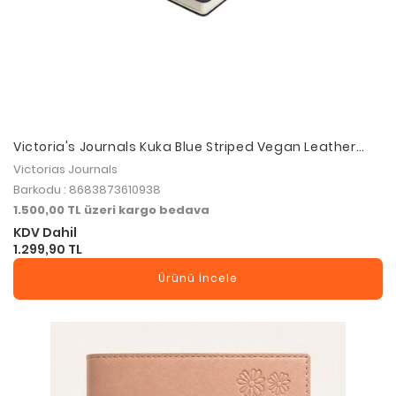
Victoria's Journals Kuka Blue Striped Vegan Leather
Flexible Cover and Elastic 19X25 cm Kahve
Victorias Journals
Barkodu : 8683873610938
1.500,00 TL üzeri kargo bedava
KDV Dahil
1.299,90 TL
Ürünü İncele