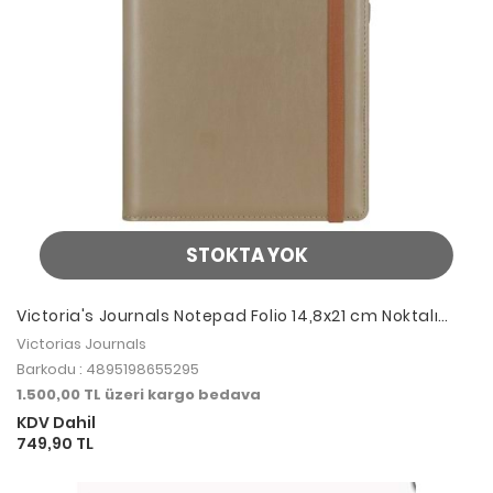
STOKTA YOK
Victoria's Journals Notepad Folio 14,8x21 cm Noktalı
Zeytin
Victorias Journals
Barkodu : 4895198655295
1.500,00 TL üzeri kargo bedava
KDV Dahil
749,90 TL