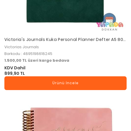
Victoria's Journals Kuka Personal Planner Defter A5 80
gr. 96 yp. Çizgili Yeşil
Victorias Journals
Barkodu : 4895198618245
1.500,00 TL üzeri kargo bedava
KDV Dahil
899,90 TL
Ürünü İncele