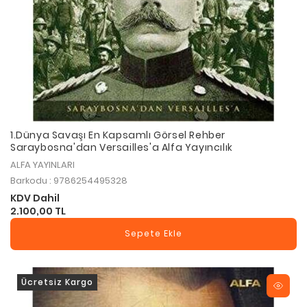
1.Dünya Savaşı En Kapsamlı Görsel Rehber
Saraybosna'dan Versailles'a Alfa Yayıncılık
ALFA YAYINLARI
Barkodu : 9786254495328
KDV Dahil
2.100,00 TL
Sepete Ekle
Ücretsiz Kargo