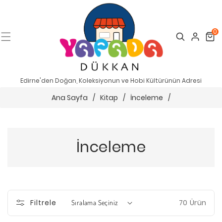
0
Search
Cart
Edirne'den Doğan, Koleksiyonun ve Hobi Kültürünün Adresi
Ana Sayfa
/
Kitap
/
İnceleme
/
İnceleme
70 Ürün
Filtrele