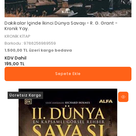
Dakikalar İçinde İkinci Dünya Savaşı - R. G. Grant -
Kronik Yay.
KRONİK KİTAP
Barkodu : 9786256989559
1.500,00 TL üzeri kargo bedava
KDV Dahil
195,00 TL
Sepete Ekle
Ücretsiz Kargo