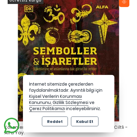
Ücretsiz Kargo
İnternet sitemizde çerezlerden
faydalanılmaktadır. Ayrıntılı bilgi için
Kişisel Verilerin Korunması
Kanununu,
Gizlilik Sözleşmesi
ve
Çerez Politikamızı
inceleyebilirsiniz.
Reddet
Kabul Et
Kökenleri ve Anlamlarıyla Semboller ve İşaretler Ciltli -
Alfa Yay.