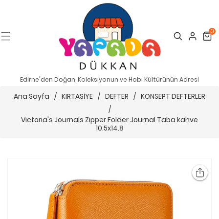
0
Search
Cart
Edirne'den Doğan, Koleksiyonun ve Hobi Kültürünün Adresi
Ana Sayfa
/
KIRTASİYE
/
DEFTER
/
KONSEPT DEFTERLER
/
Victoria's Journals Zipper Folder Journal Taba kahve
10.5x14.8