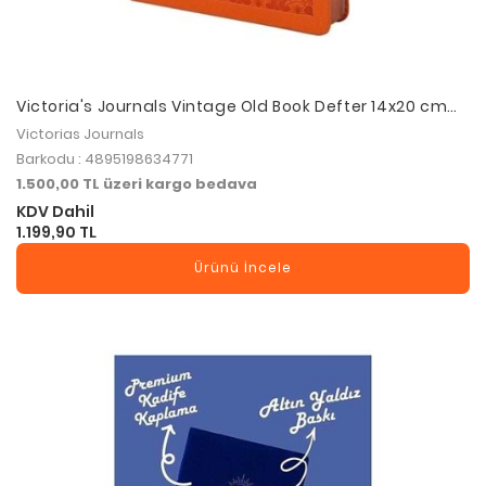
Victoria's Journals Vintage Old Book Defter 14x20 cm
80 gr 160 Yaprak Çizgili Turuncu
Victorias Journals
Barkodu : 4895198634771
1.500,00 TL üzeri kargo bedava
KDV Dahil
1.199,90 TL
Ürünü İncele