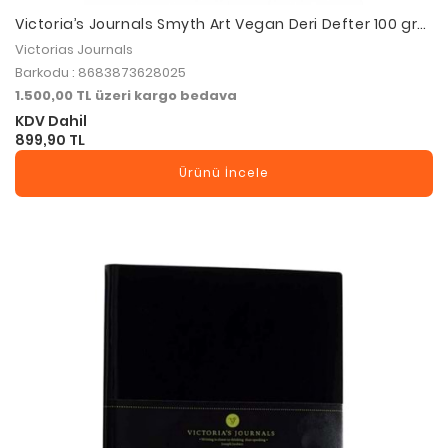
Victoria’s Journals Smyth Art Vegan Deri Defter 100 gr
120 Yaprak - Düz Bordo
Victorias Journals
Barkodu : 8683873628025
1.500,00 TL üzeri kargo bedava
KDV Dahil
899,90 TL
Ürünü İncele