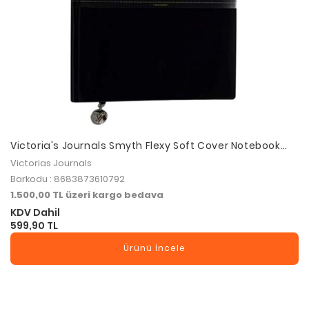
Victoria's Journals Smyth Flexy Soft Cover Notebook
19x25cm Çizgili Siyah
Victorias Journals
Barkodu : 8683873610792
1.500,00 TL üzeri kargo bedava
KDV Dahil
599,90 TL
Ürünü İncele