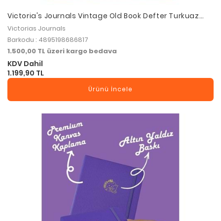
Victoria's Journals Vintage Old Book Defter Turkuaz
14x20 cm 80 gr 160 yp Çizgili
Victorias Journals
Barkodu : 4895198686817
1.500,00 TL üzeri kargo bedava
KDV Dahil
1.199,90 TL
Ürünü İncele