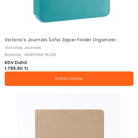
Victoria's Journals Sofia Zipper Folder Organizer
Turkuaz 14.8X21cm
Victorias Journals
Barkodu : 4895198676245
KDV Dahil
1.799,90 TL
Ürünü İncele