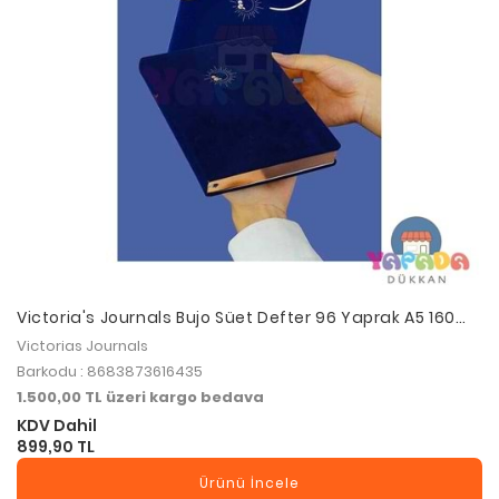
Victoria's Journals Bujo Süet Defter 96 Yaprak A5 160
Gr. Çizgili
Victorias Journals
Barkodu : 8683873616435
1.500,00 TL üzeri kargo bedava
KDV Dahil
899,90 TL
Ürünü İncele