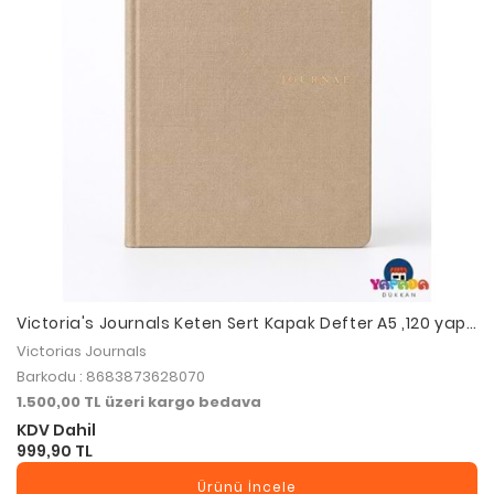
Victoria's Journals Keten Sert Kapak Defter A5 ,120 yap,
120 gr.Ivory. Çizgili-Bej
Victorias Journals
Barkodu : 8683873628070
1.500,00 TL üzeri kargo bedava
KDV Dahil
999,90 TL
Ürünü İncele