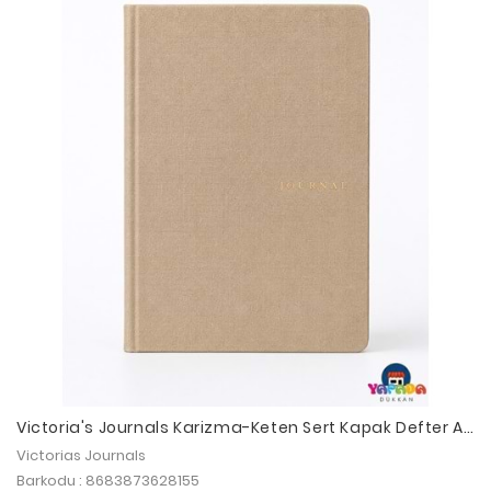
Victoria's Journals Karizma-Keten Sert Kapak Defter A5
,120 yap, 120 gr.Ivory.Noktalı
Victorias Journals
Barkodu : 8683873628155