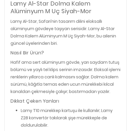
Lamy Al-Star Dolma Kalem
Alüminyum M Uç Siyah-Mor
Lamy Al-Star, Safari’nin tasarım dilini eloksallı
alüminyum gövdeye taşıyan serisidir. Lamy Al-Star
Dolma Kalem Alüminyum M Uç Siyah-Mor, bu ailenin
güncel üyelerinden biri.
Nasıl Bir Ürün?
Hafif ama sert alüminyum gövde, yarı saydam tutuş
bölümü ve yaylı tel klips serinin imzasıdır. Eloksal işlemi
renklerin yıllarca canlı kalmasını sağlar. Dolma kalem
sürümü, kâğıtla temas eden ucun mürekkebi kılcal
kanaldan çekmesiyle çalışır; bastırmadan yazılır.
Dikkat Çeken Yanları
Lamy T10 mürekkep kartuşu ile kullanılır; Lamy
Z28 konvertör takılarak şişe mürekkeple de
doldurulabilir.