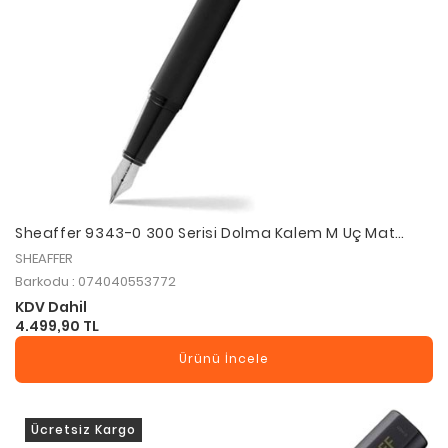
Sheaffer 9343-0 300 Serisi Dolma Kalem M Uç Mat
Siyah
SHEAFFER
Barkodu : 074040553772
KDV Dahil
4.499,90 TL
Ürünü İncele
Ücretsiz Kargo