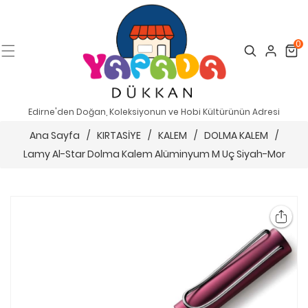
0
Search
Cart
Edirne'den Doğan, Koleksiyonun ve Hobi Kültürünün Adresi
Ana Sayfa
/
KIRTASİYE
/
KALEM
/
DOLMA KALEM
/
Lamy Al-Star Dolma Kalem Alüminyum M Uç Siyah-Mor