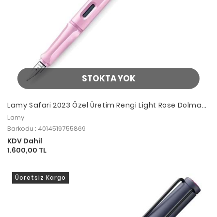
STOKTA YOK
Lamy Safari 2023 Özel Üretim Rengi Light Rose Dolma
Kalem M Uç
Lamy
Barkodu : 4014519755869
KDV Dahil
1.600,00 TL
Ücretsiz Kargo