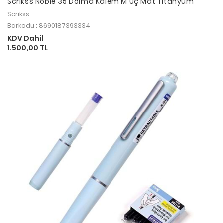
Scrikss Noble 35 Dolma Kalem M Uç Mat Titanyum
Scrikss
Barkodu : 8690187393334
KDV Dahil
1.500,00 TL