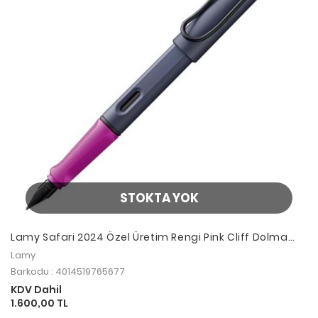
STOKTA YOK
Lamy Safari 2024 Özel Üretim Rengi Pink Cliff Dolma
Kalem M Uç
Lamy
Barkodu : 4014519765677
KDV Dahil
1.600,00 TL