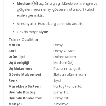
Medium (M)
uç: Orta çizgi. Mürekkebin rengini ve
gölgelenmesini en iyi gösteren, standart kabul
edilen genişliktir.
Almanya’nın Heidelberg şehrinde üretilir.
Gövde rengi:
Siyah
.
Teknik Özellikler
Marka
Lamy
Seri
Lamy Al-Star
Ürün Tipi
Dolma Kalem
Uç Genişliği
Medium (M)
Uç Malzemesi
Paslanmaz çelik
Gövde Malzemesi
Eloksallı alüminyum
Renk
Siyah
Mürekkep Sistemi
Kartuş / konvertör
Uyumlu Kartuş
Lamy T10
Uyumlu Konvertör
Lamy Z28
Menşei
Almanya