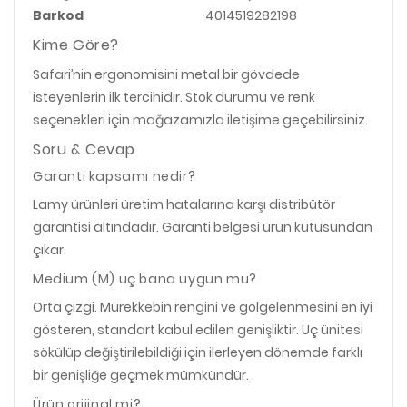
Barkod
4014519282198
Kime Göre?
Safari’nin ergonomisini metal bir gövdede
isteyenlerin ilk tercihidir. Stok durumu ve renk
seçenekleri için mağazamızla iletişime geçebilirsiniz.
Soru & Cevap
Garanti kapsamı nedir?
Lamy ürünleri üretim hatalarına karşı distribütör
garantisi altındadır. Garanti belgesi ürün kutusundan
çıkar.
Medium (M) uç bana uygun mu?
Orta çizgi. Mürekkebin rengini ve gölgelenmesini en iyi
gösteren, standart kabul edilen genişliktir. Uç ünitesi
sökülüp değiştirilebildiği için ilerleyen dönemde farklı
bir genişliğe geçmek mümkündür.
Ürün orijinal mi?