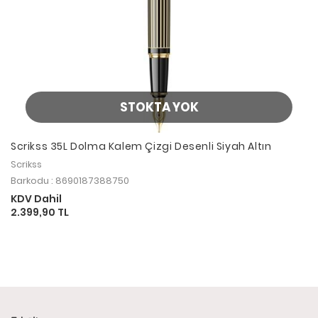
STOKTA YOK
Scrikss 35L Dolma Kalem Çizgi Desenli Siyah Altın
Scrikss
Barkodu : 8690187388750
KDV Dahil
2.399,90 TL