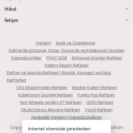
İrtibat
İletişim
Yardım
İstek ve Önerileriniz
Edirne’de Kırtasiye, Kitap, Oyuncak ve Koleksiyon Ürünleri
Yapada Linkler
FİYAT GÖR
Kırtasiye Ürünleri Rehberi
Kalem Seçim Rehberi
Defter ve Ajanda Rehberi | Günlük, Konsept ve Eskiz
Defterleri
Ofis Malzemeleri Rehberi
Marker Kalem Rehberi
Koleksiyon Ürünleri Rehberi
Funko Pop Rehberi
Hot Wheels ve Mini GT Rehberi
LEGO Rehberi
Okula Dönüş Alışveriş Rehberi
Tarot Rehberi
Hediyelik Yaşam | Yapada Dükkan
Copyright 2026 yapadadukkan.com - Tüm hakları
İnternet sitemizde çerezlerden