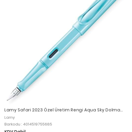
Lamy Safari 2023 Özel Üretim Rengi Aqua Sky Dolma
Kalem M Uç
Lamy
Barkodu : 4014519755685
KDV Dahil