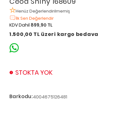
Ceod Shıny 168609
Henüz Değerlendirilmemiş
İlk Sen Değerlendir
KDV Dahil
899,90 TL
1.500,00 TL üzeri kargo bedava
STOKTA YOK
Barkodu:
4004675126481