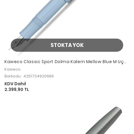
STOKTA YOK
Kaweco Classic Sport Dolma Kalem Mellow Blue M Uç
11000296
Kaweco
Barkodu : 4251734920966
KDV Dahil
2.399,90 TL