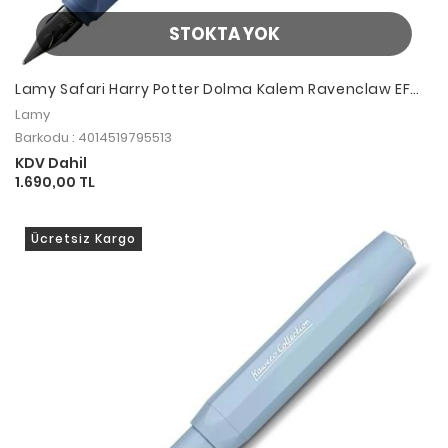
STOKTA YOK
Lamy Safari Harry Potter Dolma Kalem Ravenclaw EF
Uç
Lamy
Barkodu : 4014519795513
KDV Dahil
1.690,00 TL
Ücretsiz Kargo