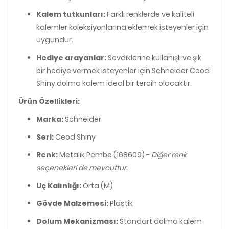
Kalem tutkunları:
Farklı renklerde ve kaliteli
kalemler koleksiyonlarına eklemek isteyenler için
uygundur.
Hediye arayanlar:
Sevdiklerine kullanışlı ve şık
bir hediye vermek isteyenler için Schneider Ceod
Shiny dolma kalem ideal bir tercih olacaktır.
Ürün Özellikleri:
Marka:
Schneider
Seri:
Ceod Shiny
Renk:
Metalik Pembe (168609) -
Diğer renk
seçenekleri de mevcuttur.
Uç Kalınlığı:
Orta (M)
Gövde Malzemesi:
Plastik
Dolum Mekanizması:
Standart dolma kalem