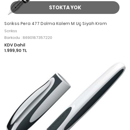
STOKTA YOK
Scrikss Pera 477 Dolma Kalem M Uç Siyah Krom
Scrikss
Barkodu : 8690187357220
KDV Dahil
1.999,90 TL