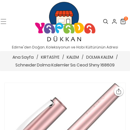
0
Search
Cart
Edirne'den Doğan, Koleksiyonun ve Hobi Kültürünün Adresi
Ana Sayfa
/
KIRTASİYE
/
KALEM
/
DOLMA KALEM
/
Schneıder Dolma Kalemler Sıs Ceod Shıny 168609