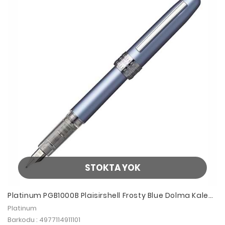
STOKTA YOK
Platinum PGB1000B Plaisirshell Frosty Blue Dolma Kalem
F
Platinum
Barkodu : 4977114911101