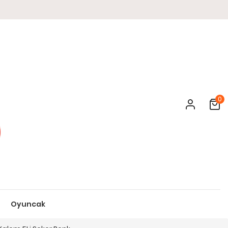
0
Cart
Oyuncak