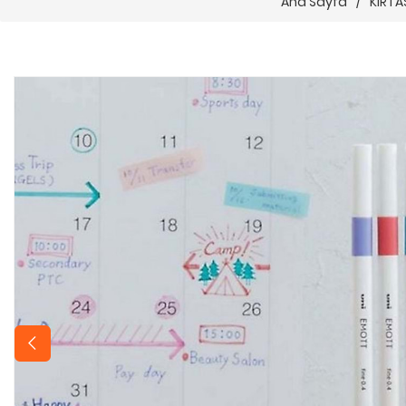
Ana Sayfa
/
KIRTA