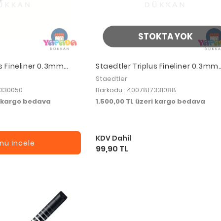
STOKTA YOK
us Fineliner 0.3mm
Staedtler Triplus Fineliner 0.3mm
4-10
Light Rose 334-21
Staedtler
7330050
Barkodu : 4007817331088
i kargo bedava
1.500,00 TL üzeri kargo bedava
KDV Dahil
nü İncele
99,90 TL