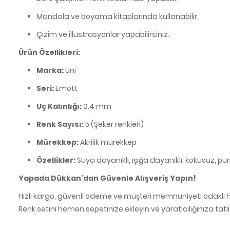
Mandala ve boyama kitaplarında kullanabilir,
Çizim ve illüstrasyonlar yapabilirsiniz.
Ürün Özellikleri:
Marka:
Uni
Seri:
Emott
Uç Kalınlığı:
0.4 mm
Renk Sayısı:
5 (Şeker renkleri)
Mürekkep:
Akrilik mürekkep
Özellikler:
Suya dayanıklı, ışığa dayanıklı, kokusuz, p
Yapada Dükkan'dan Güvenle Alışveriş Yapın!
Hızlı kargo, güvenli ödeme ve müşteri memnuniyeti odaklı hiz
Renk setini hemen sepetinize ekleyin ve yaratıcılığınıza tatlı