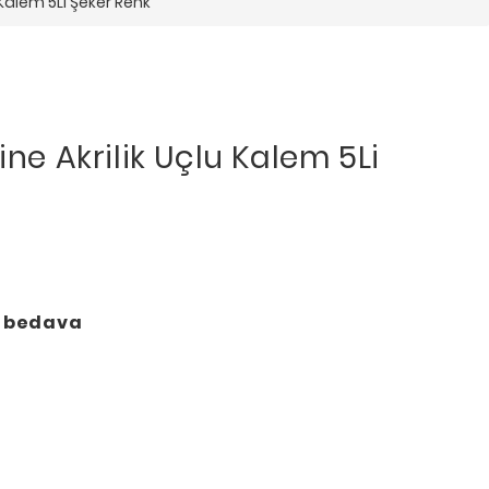
u Kalem 5Li Şeker Renk
ine Akrilik Uçlu Kalem 5Li
o bedava