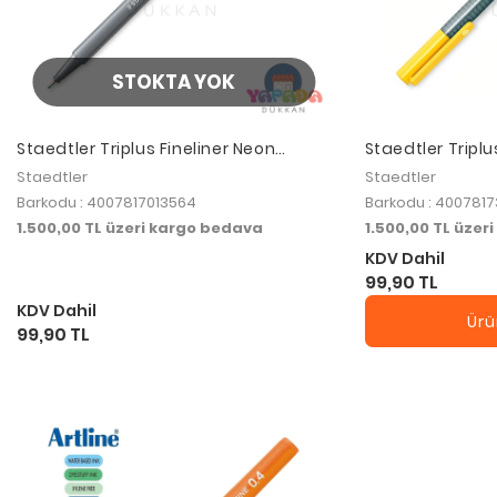
STOKTA YOK
Staedtler Triplus Fineliner Neon
Staedtler Tripl
0.3mm Neon Green
Light Yellow 33
Staedtler
Staedtler
Barkodu : 4007817013564
Barkodu : 400781
1.500,00 TL üzeri kargo bedava
1.500,00 TL üzer
KDV Dahil
99,90 TL
KDV Dahil
Ürü
99,90 TL