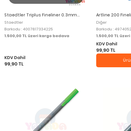
Staedtler Triplus Fineliner 0.3mm
Artline 200 Fin
Magenta 334-20
Fıstık Yeşili
Staedtler
Diğer
Barkodu : 4007817334225
Barkodu : 49740
1.500,00 TL üzeri kargo bedava
1.500,00 TL üzer
KDV Dahil
99,90 TL
KDV Dahil
Ürü
99,90 TL