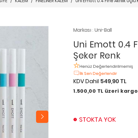
SİYE
/
KALEM
/
FİNELİNER KALEM
/
Uni Emott 0.4 Fine Akrilik Uçl
Markası
Uni-Ball
:
Uni Emott 0.4 F
Şeker Renk
Henüz Değerlendirilmemiş
İlk Sen Değerlendir
KDV Dahil
549,90 TL
1.500,00 TL üzeri karg
STOKTA YOK