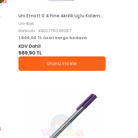
Uni Emott 0.4 Fine Akrilik Uçlu Kalem
5'li Canlı Renk
Uni-Ball
Barkodu : 4902778248287
1.500,00 TL üzeri kargo bedava
KDV Dahil
569,90 TL
Ürünü İncele