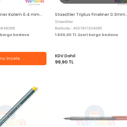
eliner Kalem 0.4 mm
Staedtler Triplus Fineliner 0.3mm
Green 334-5
Staedtler
52849268
Barkodu : 4007817334065
i kargo bedava
1.500,00 TL üzeri kargo bedava
KDV Dahil
nü İncele
99,90 TL