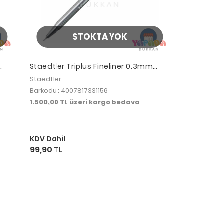
STOKTA YOK
Staedtler Triplus Fineliner 0.3mm
Dark Mauve 334-69
Staedtler
Barkodu : 4007817331156
1.500,00 TL üzeri kargo bedava
KDV Dahil
99,90 TL