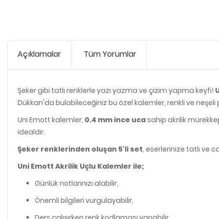
Açıklamalar
Tüm Yorumlar
Şeker gibi tatlı renklerle yazı yazma ve çizim yapma keyfi!
U
Dükkan'da bulabileceğiniz bu özel kalemler, renkli ve neşeli 
Uni Emott kalemler,
0.4 mm ince uca
sahip akrilik mürekke
idealdir.
Şeker renklerinden oluşan 5'li set
, eserlerinize tatlı ve 
Uni Emott Akrilik Uçlu Kalemler ile;
Günlük notlarınızı alabilir,
Önemli bilgileri vurgulayabilir,
Ders çalışırken renk kodlaması yapabilir,