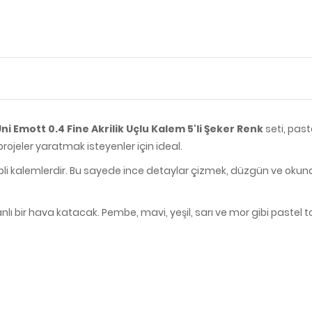
ni Emott 0.4 Fine Akrilik Uçlu Kalem 5'li Şeker Renk
seti, past
projeler yaratmak isteyenler için ideal.
pli kalemlerdir. Bu sayede ince detaylar çizmek, düzgün ve okuna
canlı bir hava katacak. Pembe, mavi, yeşil, sarı ve mor gibi pastel to