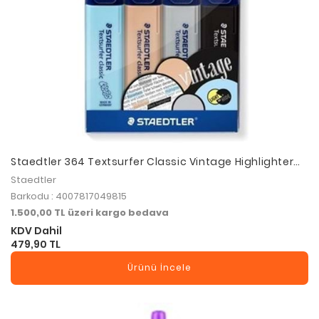
Staedtler 364 Textsurfer Classic Vintage Highlighter
4Lü Set
Staedtler
Barkodu : 4007817049815
1.500,00 TL üzeri kargo bedava
KDV Dahil
479,90 TL
Ürünü İncele