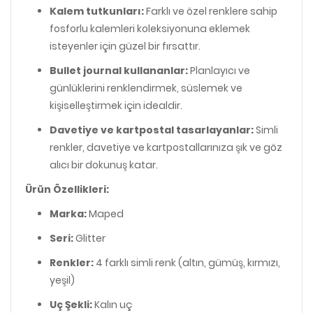
Kalem tutkunları:
Farklı ve özel renklere sahip
fosforlu kalemleri koleksiyonuna eklemek
isteyenler için güzel bir fırsattır.
Bullet journal kullananlar:
Planlayıcı ve
günlüklerini renklendirmek, süslemek ve
kişiselleştirmek için idealdir.
Davetiye ve kartpostal tasarlayanlar:
Simli
renkler, davetiye ve kartpostallarınıza şık ve göz
alıcı bir dokunuş katar.
Ürün Özellikleri:
Marka:
Maped
Seri:
Glitter
Renkler:
4 farklı simli renk (altın, gümüş, kırmızı,
yeşil)
Uç Şekli:
Kalın uç