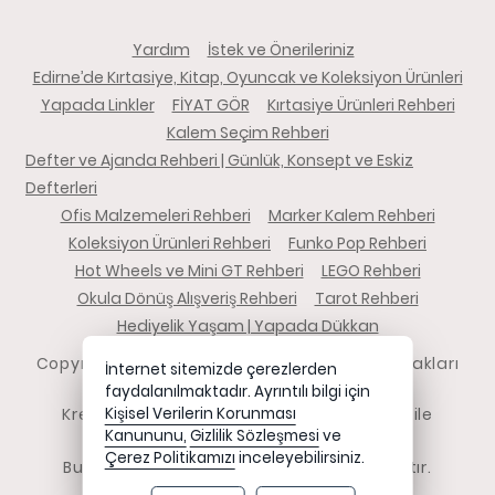
Yardım
İstek ve Önerileriniz
Edirne’de Kırtasiye, Kitap, Oyuncak ve Koleksiyon Ürünleri
Yapada Linkler
FİYAT GÖR
Kırtasiye Ürünleri Rehberi
Kalem Seçim Rehberi
Defter ve Ajanda Rehberi | Günlük, Konsept ve Eskiz
Defterleri
Ofis Malzemeleri Rehberi
Marker Kalem Rehberi
Koleksiyon Ürünleri Rehberi
Funko Pop Rehberi
Hot Wheels ve Mini GT Rehberi
LEGO Rehberi
Okula Dönüş Alışveriş Rehberi
Tarot Rehberi
Hediyelik Yaşam | Yapada Dükkan
Copyright 2026 yapadadukkan.com - Tüm hakları
İnternet sitemizde çerezlerden
saklıdır.
faydalanılmaktadır. Ayrıntılı bilgi için
Kredi kartı bilgileriniz 256bit SSL sertifikası ile
Kişisel Verilerin Korunması
Kanununu,
Gizlilik Sözleşmesi
ve
korunmaktadır.
Çerez Politikamızı
inceleyebilirsiniz.
Bu site AKINSOFT E-Ticaret ile hazırlanmıştır.