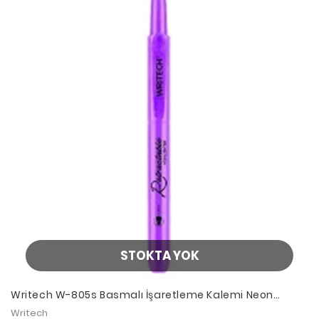
STOKTA YOK
Writech W-805s Basmalı İşaretleme Kalemi Neon
Purple
Writech