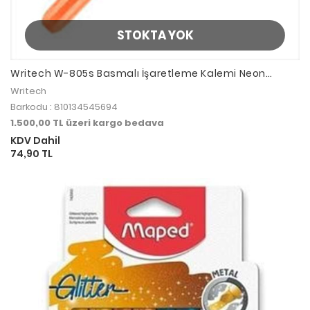
STOKTA YOK
Writech W-805s Basmalı İşaretleme Kalemi Neon
Orange
Writech
Barkodu : 810134545694
1.500,00 TL üzeri kargo bedava
KDV Dahil
74,90 TL