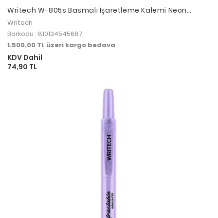
Writech W-805s Basmalı İşaretleme Kalemi Neon
Yellow
Writech
Barkodu : 810134545687
1.500,00 TL üzeri kargo bedava
KDV Dahil
74,90 TL