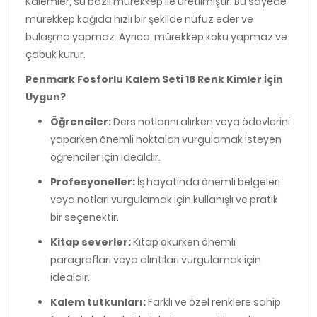
Kalemler, su bazlı mürekkep ile üretilmiştir. Bu sayede
mürekkep kağıda hızlı bir şekilde nüfuz eder ve
bulaşma yapmaz. Ayrıca, mürekkep koku yapmaz ve
çabuk kurur.
Penmark Fosforlu Kalem Seti 16 Renk Kimler İçin
Uygun?
Öğrenciler:
Ders notlarını alırken veya ödevlerini
yaparken önemli noktaları vurgulamak isteyen
öğrenciler için idealdir.
Profesyoneller:
İş hayatında önemli belgeleri
veya notları vurgulamak için kullanışlı ve pratik
bir seçenektir.
Kitap severler:
Kitap okurken önemli
paragrafları veya alıntıları vurgulamak için
idealdir.
Kalem tutkunları:
Farklı ve özel renklere sahip