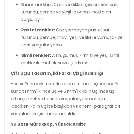
Neon renkler:
Canlı ve dikkat çekici neon sarı,
turuncu, pembe ve yeşil ile önemli noktaları
vurgulayın.
Pastel renkler:
Göz yormayan pastel sarı,
turuncu, pembe, mavi, yeşil ve lila ile yumuşak ve
zarif vurgular yapın.
Simli renkler:
Altın, gümüş, kırmızı ve yeşil simli
renkler ile metinlerinize ışıltı katın.
Çift Uçlu Tasarım, İki Farklı Çizgi Kalınlığı
Her bir Penmark fosforlu kalem, iki farklı uç seçeneği
sunar: 1 mm'lik ince uç ve 5 mm'lik kalın uç. İnce uç,
altını çizmek ve hassas vurgular yapmak için
idealken; kalın uç ise başlıkları ve önemli paragrafları
vurgulamak için mükemmeldir.
Su Bazlı Mürekkep, Yüksek Kalite