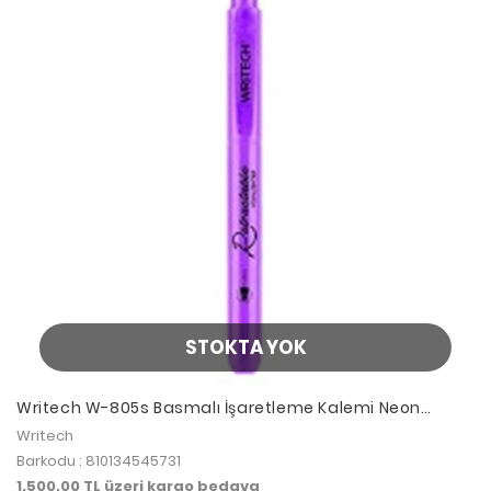
STOKTA YOK
Writech W-805s Basmalı İşaretleme Kalemi Neon
Purple
Writech
Barkodu : 810134545731
1.500,00 TL üzeri kargo bedava