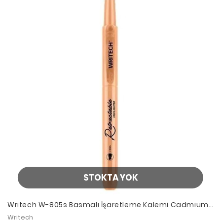
STOKTA YOK
Writech W-805s Basmalı İşaretleme Kalemi Cadmium
Orange
Writech