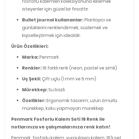
fosforlu kalemleri koleksiyonuna eklemek
isteyenler için güzel bir fırsattır.
Bullet journal kullananlar:
Planlayıcı ve
günlüklerini renklendirmek, süslemek ve
kişiselleştirmek için idealdir.
Ürün Özellikleri:
Marka:
Penmark
Renkler:
16 farklı renk (neon, pastel ve simli)
Uç Şekli:
Çift uçlu (1 mm ve 5 mm)
Mürekkep:
Su bazlı
Özellikler:
Ergonomik tasarım, uzun ömürlü
mürekkep, koku yapmayan mürekkep
Penmark Fosforlu Kalem Seti 16 Renk ile
notlarınıza ve çalışmalarınıza renk katın!
Penmark, fosforlu kalem, vurgulayıcı kalem, 16'lı set,