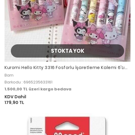
STOKTA YOK
Kuromi Hello Kitty 3316 Fosforlu İşaretleme Kalemi 6'Lı
Pastel Set
Bam
Barkodu : 6965235633161
1.500,00 TL üzeri kargo bedava
KDV Dahil
179,90 TL