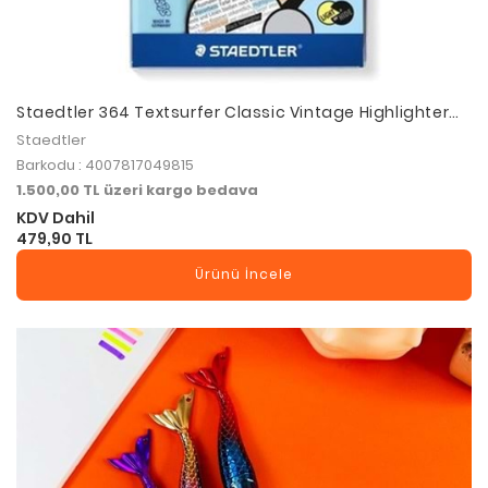
Staedtler 364 Textsurfer Classic Vintage Highlighter
4Lü Set
Staedtler
Barkodu : 4007817049815
1.500,00 TL üzeri kargo bedava
KDV Dahil
479,90 TL
Ürünü İncele