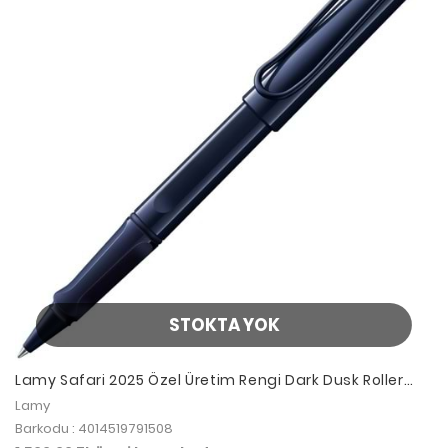
STOKTA YOK
Lamy Safari 2025 Özel Üretim Rengi Dark Dusk Roller
Kalem
Lamy
Barkodu : 4014519791508