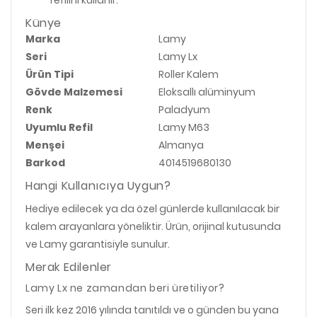
Künye
Marka
Lamy
Seri
Lamy Lx
Ürün Tipi
Roller Kalem
Gövde Malzemesi
Eloksallı alüminyum
Renk
Paladyum
Uyumlu Refil
Lamy M63
Menşei
Almanya
Barkod
4014519680130
Hangi Kullanıcıya Uygun?
Hediye edilecek ya da özel günlerde kullanılacak bir
kalem arayanlara yöneliktir. Ürün, orijinal kutusunda
ve Lamy garantisiyle sunulur.
Merak Edilenler
Lamy Lx ne zamandan beri üretiliyor?
Seri ilk kez 2016 yılında tanıtıldı ve o günden bu yana