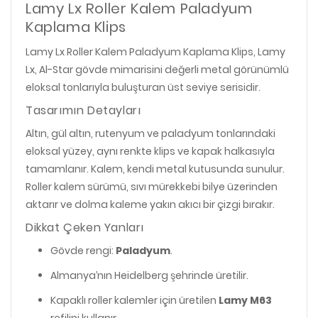
Lamy Lx Roller Kalem Paladyum
Kaplama Klips
Lamy Lx Roller Kalem Paladyum Kaplama Klips, Lamy
Lx, Al-Star gövde mimarisini değerli metal görünümlü
eloksal tonlarıyla buluşturan üst seviye serisidir.
Tasarımın Detayları
Altın, gül altın, rutenyum ve paladyum tonlarındaki
eloksal yüzey, aynı renkte klips ve kapak halkasıyla
tamamlanır. Kalem, kendi metal kutusunda sunulur.
Roller kalem sürümü, sıvı mürekkebi bilye üzerinden
aktarır ve dolma kaleme yakın akıcı bir çizgi bırakır.
Dikkat Çeken Yanları
Gövde rengi:
Paladyum
.
Almanya’nın Heidelberg şehrinde üretilir.
Kapaklı roller kalemler için üretilen
Lamy M63
refilini kullanır.