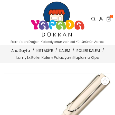
0
Search
Cart
Edirne'den Doğan, Koleksiyonun ve Hobi Kültürünün Adresi
Ana Sayfa
/
KIRTASİYE
/
KALEM
/
ROLLER KALEM
/
Lamy Lx Roller Kalem Paladyum Kaplama Klips