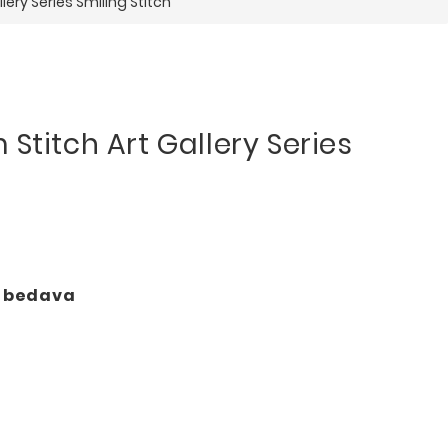
ery Series Smiling Stitch
Stitch Art Gallery Series
o bedava