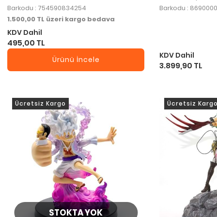
Barkodu : 754590834254
Barkodu : 869000
1.500,00 TL üzeri kargo bedava
KDV Dahil
495,00 TL
KDV Dahil
Ürünü İncele
3.899,90 TL
Ücretsiz Kargo
Ücretsiz Karg
STOKTA YOK