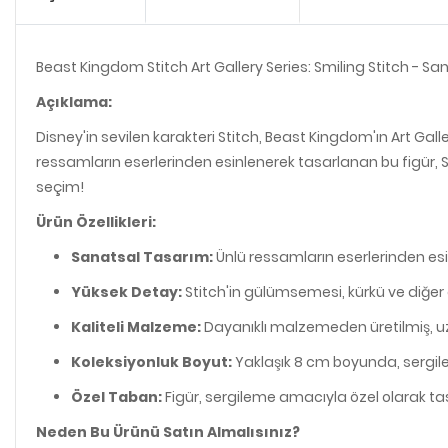
Beast Kingdom Stitch Art Gallery Series: Smiling Stitch - San
Açıklama:
Disney'in sevilen karakteri Stitch, Beast Kingdom'ın Art Gal
ressamların eserlerinden esinlenerek tasarlanan bu figür, St
seçim!
Ürün Özellikleri:
Sanatsal Tasarım:
Ünlü ressamların eserlerinden esin
Yüksek Detay:
Stitch'in gülümsemesi, kürkü ve diğer d
Kaliteli Malzeme:
Dayanıklı malzemeden üretilmiş, uz
Koleksiyonluk Boyut:
Yaklaşık 8 cm boyunda, sergile
Özel Taban:
Figür, sergileme amacıyla özel olarak tasar
Neden Bu Ürünü Satın Almalısınız?