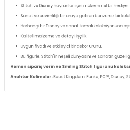
Stitch ve Disney hayranları için mükemmel bir hediye.
Sanat ve sevimliliği bir araya getiren benzersiz bir kole
Herhangi bir Disney ve sanat temalı koleksiyonuna eşsiz
Kaliteli malzeme ve detaylı işçilik.
Uygun fiyatlı ve etkileyici bir dekor ürünü.
Bu figürle, Stitch'in neşeli dünyasını ve sanatın güzelliği
Hemen sipariş verin ve Smiling Stitch figürünü kolek
Anahtar Kelimeler:
Beast Kingdom, Funko, POP!, Disney, Stit