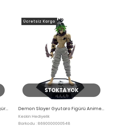
Ücretsiz Kargo
STOKTA YOK
gür
Demon Slayer Gyutaro Figürü Anime
30 Cm Alk5308
Keskin Hediyelik
Barkodu : 8690000000548