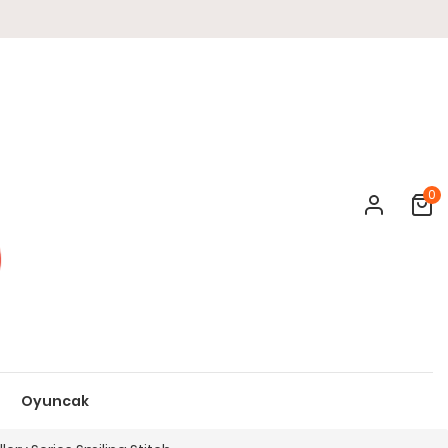
0
Cart
Oyuncak