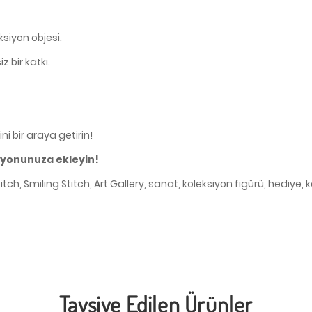
ksiyon objesi.
 bir katkı.
ni bir araya getirin!
siyonunuza ekleyin!
ch, Smiling Stitch, Art Gallery, sanat, koleksiyon figürü, hediye, k
Tavsiye Edilen Ürünler