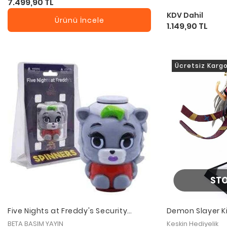
7.499,90 TL
KDV Dahil
Ürünü İncele
1.149,90 TL
Ücretsiz Karg
ST
Five Nights at Freddy's Security
Demon Slayer K
Breach Stres Çarkı (Roxy)
28 Cm Alk5293
BETA BASIM YAYIN
Keskin Hediyelik