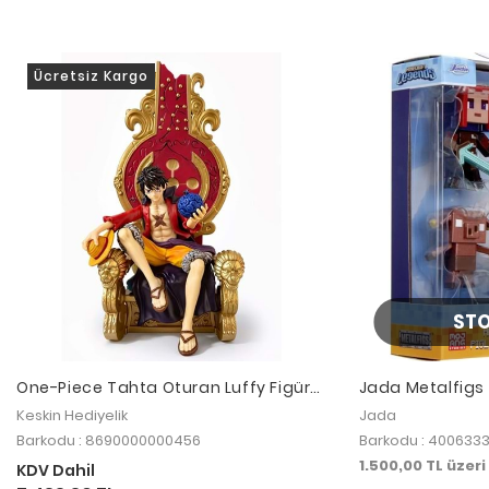
Ücretsiz Kargo
ST
One-Piece Tahta Oturan Luffy Figürü
Jada Metalfigs 
32 Cm Alk5276
Keskin Hediyelik
Jada
Barkodu : 8690000000456
Barkodu : 40063
1.500,00 TL üzer
KDV Dahil