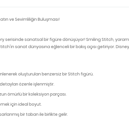
atın ve Sevimliliğin Buluşması!
lery serisinde sanatsal bir figüre dönüşüyor! Smiling Stitch, yara
itch'in sanat dünyasına eğlenceli bir bakış açısı getiriyor. Disn
lenerek oluşturulan benzersiz bir Stitch figürü.
etayları özenle işlenmiştir.
un ömürlü bir koleksiyon parçası.
mek için ideal boyut.
lanmış bir taban ile birlikte gelir.