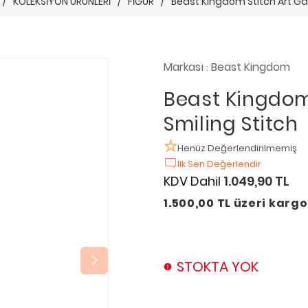
/
KOLEKSİYON ÜRÜNLERİ
/
FİGÜR
/
Beast Kingdom Stitch Art Gall
Markası
Beast Kingdom
:
Beast Kingdom 
Smiling Stitch
Henüz Değerlendirilmemiş
İlk Sen Değerlendir
KDV Dahil
1.049,90 TL
1.500,00 TL üzeri karg
STOKTA YOK