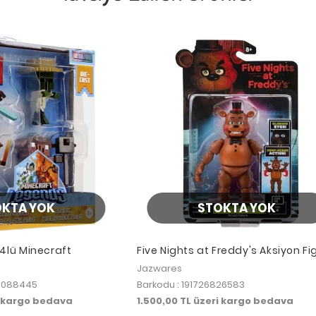
OKTA YOK
STOKTA YOK
4lü Minecraft
Five Nights at Freddy's Aksiyon Fi
Freddy FNF0002 Jazwares
Jazwares
33088445
Barkodu : 191726826583
i kargo bedava
1.500,00 TL üzeri kargo bedava