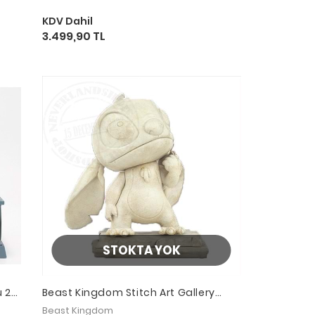
KDV Dahil
3.499,90 TL
STOKTA YOK
ü 28
Beast Kingdom Stitch Art Gallery
Series Stitch Stone Statue
Beast Kingdom