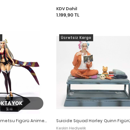
KDV Dahil
1.199,90 TL
o
Ücretsiz Kargo
OKTA YOK
imetsu Figürü Anime
Suicide Squad Harley Quinn Figür
Cm Alk5286
Keskin Hediyelik