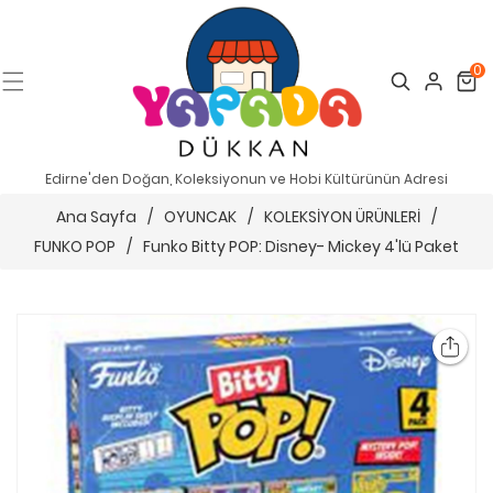
0
Search
Cart
Edirne'den Doğan, Koleksiyonun ve Hobi Kültürünün Adresi
Ana Sayfa
/
OYUNCAK
/
KOLEKSİYON ÜRÜNLERİ
/
FUNKO POP
/
Funko Bitty POP: Disney- Mickey 4'lü Paket