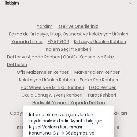
İletişim
Yardım
İstek ve Önerileriniz
Edirne’de Kırtasiye, Kitap, Oyuncak ve Koleksiyon Ürünleri
Yapada Linkler
FİYAT GÖR
Kırtasiye Ürünleri Rehberi
Kalem Seçim Rehberi
Defter ve Ajanda Rehberi | Günlük, Konsept ve Eskiz
Defterleri
Ofis Malzemeleri Rehberi
Marker Kalem Rehberi
Koleksiyon Ürünleri Rehberi
Funko Pop Rehberi
Hot Wheels ve Mini GT Rehberi
LEGO Rehberi
Okula Dönüş Alışveriş Rehberi
Tarot Rehberi
Hediyelik Yaşam | Yapada Dükkan
Copyright 2026 yapadadukkan.com - Tüm hakları
İnternet sitemizde çerezlerden
saklıdır.
faydalanılmaktadır. Ayrıntılı bilgi için
Kredi kartı bilgileriniz 256bit SSL sertifikası ile
Kişisel Verilerin Korunması
Kanununu,
Gizlilik Sözleşmesi
ve
korunmaktadır.