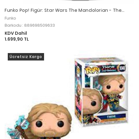
Funko Pop! Figür: Star Wars The Mandolorian - The
Child with Carrier Pop
Funko
Barkodu : 889698509633
KDV Dahil
1.699,90 TL
Ücretsiz Kargo