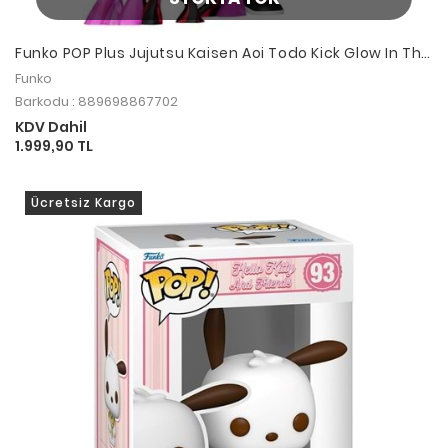
Funko POP Plus Jujutsu Kaisen Aoi Todo Kick Glow In The
Dark
Funko
Barkodu : 889698867702
KDV Dahil
1.999,90 TL
Ücretsiz Kargo