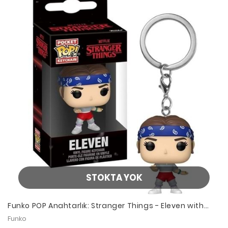
STOKTA YOK
Funko POP Anahtarlık: Stranger Things - Eleven with
Bandana
Funko