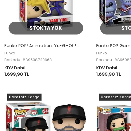
STOKTA YOK
ST
Funko POP! Animation: Yu-Gi-Oh!
Funko POP Games
YamiYugi (Duel Kingdom)
Freddy's - Bonn
Funko
Funko
Barkodu : 889698720663
Barkodu : 889698
KDV Dahil
KDV Dahil
1.699,90 TL
1.699,90 TL
Ücretsiz Kargo
Ücretsiz Karg