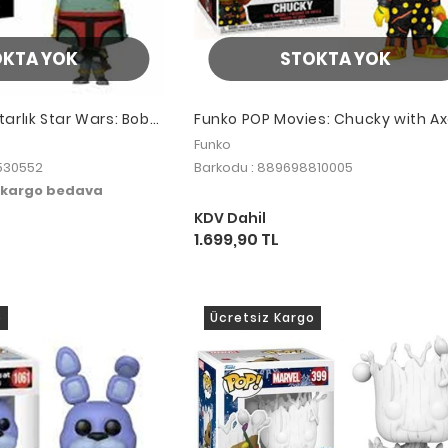
OKTA YOK
STOKTA YOK
arlık Star Wars: Boba
Funko POP Movies: Chucky with A
Funko
530552
Barkodu : 889698810005
i kargo bedava
KDV Dahil
1.699,90 TL
o
Ücretsiz Kargo