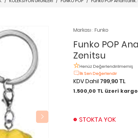
K
/
KOLEKSİYON ÜRÜNLERİ
/
FUNKO POP
/
Funko POP Anahtarlık:
Markası
Funko
:
Funko POP Ana
Zenitsu
Henüz Değerlendirilmemiş
İlk Sen Değerlendir
KDV Dahil
799,90 TL
1.500,00 TL üzeri karg
STOKTA YOK