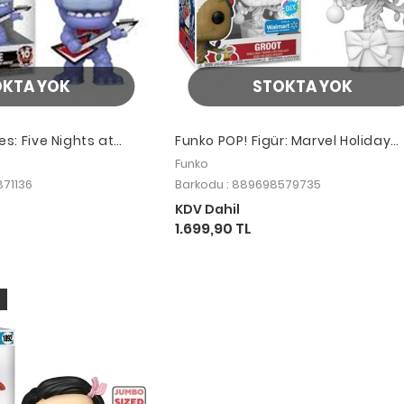
OKTA YOK
STOKTA YOK
: Five Nights at
Funko POP! Figür: Marvel Holiday
ie (10th Anniversay)
Groot D.I.Y. Special Edition
Funko
871136
Barkodu : 889698579735
KDV Dahil
1.699,90 TL
o