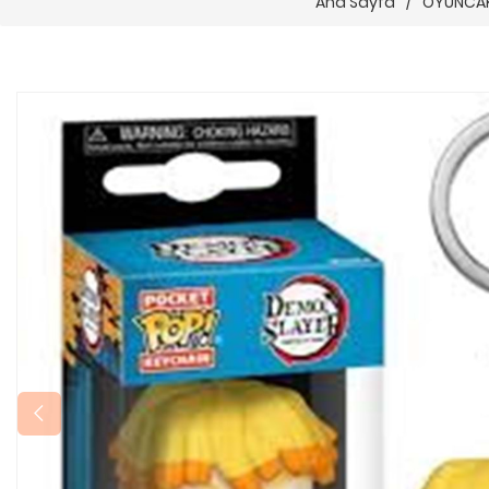
Ana Sayfa
/
OYUNCA