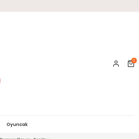
0
Cart
Oyuncak