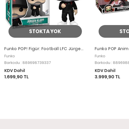
STOKTA YOK
ST
Funko POP! Figür: Football LFC Jürgen
Funko POP Anim
Klopp
Nezuko Kamado
Funko
Funko
Barkodu : 889698739337
Barkodu : 889698
KDV Dahil
KDV Dahil
1.699,90 TL
3.999,90 TL