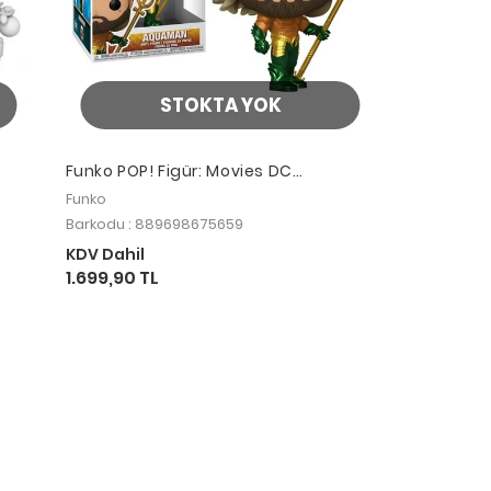
STOKTA YOK
Funko POP! Figür: Movies DC
Aquaman 2 Aquaman Hero Suit
Funko
Barkodu : 889698675659
KDV Dahil
1.699,90 TL