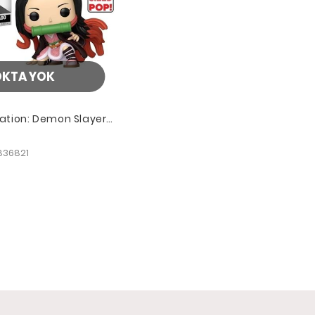
OKTA YOK
ation: Demon Slayer-
 10"
836821