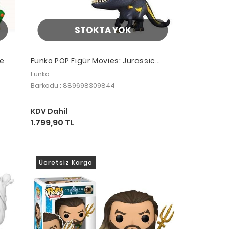
STOKTA YOK
xe
Funko POP Figür Movies: Jurassic
World 2: Indoraptor
Funko
Barkodu : 889698309844
KDV Dahil
1.799,90 TL
Ücretsiz Kargo