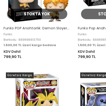
STOKTA YOK
ST
Funko POP Anahtarlık: Demon Slayer-
Funko Pop Anaht
Zenitsu
Fett
Funko
Funko
Barkodu : 889698613750
Barkodu : 889698
1.500,00 TL üzeri kargo bedava
1.500,00 TL üzer
KDV Dahil
KDV Dahil
799,90 TL
799,90 TL
Ücretsiz Kargo
Ücretsiz Karg