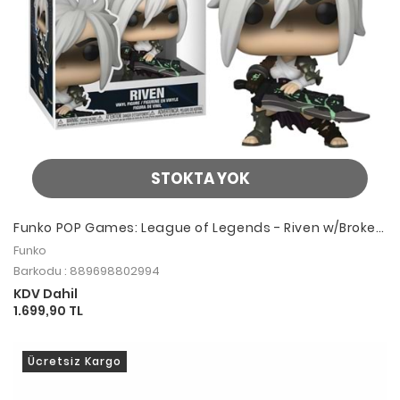
STOKTA YOK
Funko POP Games: League of Legends - Riven w/Broken
Blade
Funko
Barkodu : 889698802994
KDV Dahil
1.699,90 TL
Ücretsiz Kargo