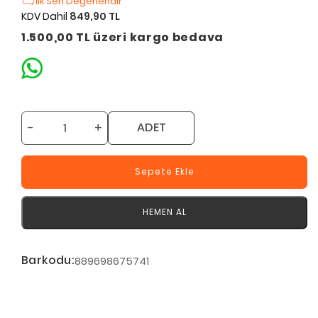
İlk Sen Değerlendir
KDV Dahil
849,90 TL
1.500,00 TL üzeri kargo bedava
-
+
ADET
Sepete Ekle
HEMEN AL
Barkodu:
889698675741