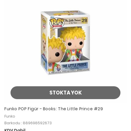
STOKTA YOK
Funko POP Figür - Books: The Little Prince #29
Funko
Barkodu : 889698592673
KDV Dahil