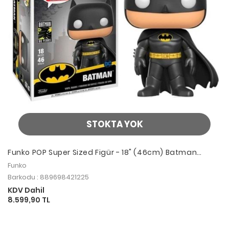
STOKTA YOK
Funko POP Super Sized Figür - 18" (46cm) Batman
Limited Edition
Funko
Barkodu : 889698421225
KDV Dahil
8.599,90 TL