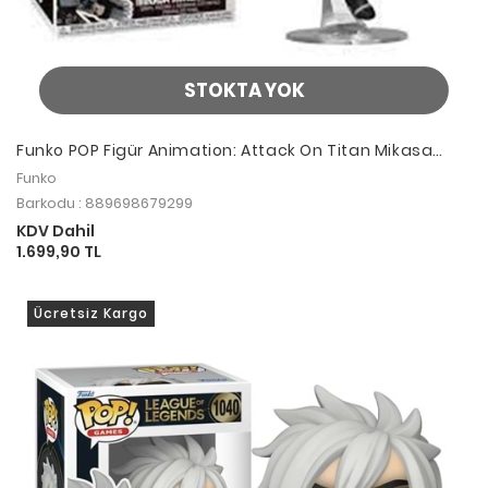
STOKTA YOK
Funko POP Figür Animation: Attack On Titan Mikasa
Ackermann
Funko
Barkodu : 889698679299
KDV Dahil
1.699,90 TL
Ücretsiz Kargo