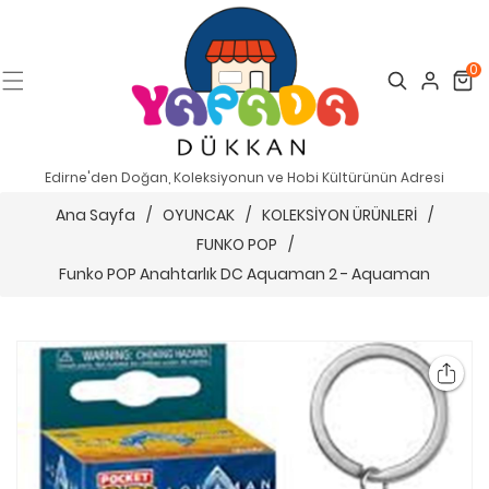
0
Search
Cart
Edirne'den Doğan, Koleksiyonun ve Hobi Kültürünün Adresi
Ana Sayfa
/
OYUNCAK
/
KOLEKSİYON ÜRÜNLERİ
/
FUNKO POP
/
Funko POP Anahtarlık DC Aquaman 2 - Aquaman