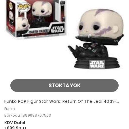
STOKTA YOK
Funko POP Figür Star Wars: Return Of The Jedi 40th-
Vader (unmasked)
Funko
Barkodu : 889698707503
KDV Dahil
1.699,90 TL