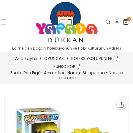
0
Search
Cart
Edirne'den Doğan, Koleksiyonun ve Hobi Kültürünün Adresi
Ana Sayfa
/
OYUNCAK
/
KOLEKSİYON ÜRÜNLERİ
/
FUNKO POP
/
Funko Pop Figür: Animation: Naruto Shippuden - Naruto
Uzumaki