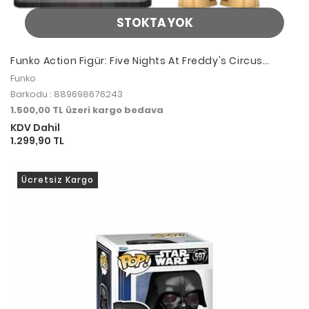
STOKTA YOK
Funko Action Figür: Five Nights At Freddy's Circus
Freddy
Funko
Barkodu : 889698676243
1.500,00 TL üzeri kargo bedava
KDV Dahil
1.299,90 TL
Ücretsiz Kargo