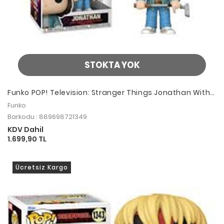
STOKTA YOK
Funko POP! Television: Stranger Things Jonathan With
Golf Club
Funko
Barkodu : 889698721349
KDV Dahil
1.699,90 TL
Ücretsiz Kargo