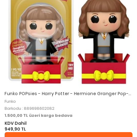
Funko POPsies - Harry Potter - Hermione Granger Pop-
Up
Funko
Barkodu : 889698602082
1.500,00 TL üzeri kargo bedava
KDV Dahil
949,90 TL