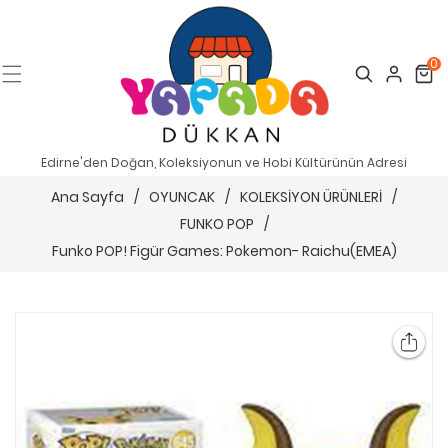
0
Search
Cart
Edirne'den Doğan, Koleksiyonun ve Hobi Kültürünün Adresi
Ana Sayfa
/
OYUNCAK
/
KOLEKSİYON ÜRÜNLERİ
/
FUNKO POP
/
Funko POP! Figür Games: Pokemon- Raichu(EMEA)