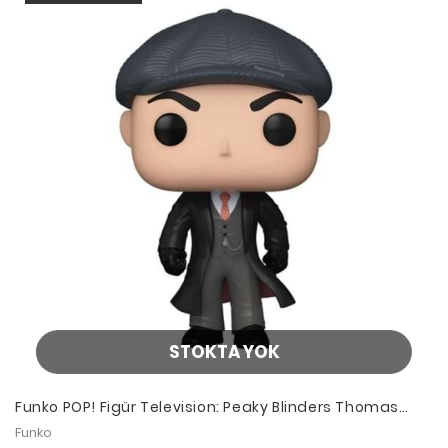
STOKTA YOK
Funko POP! Figür Television: Peaky Blinders Thomas
Shelby
Funko