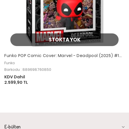
STOKTA YOK
Funko POP Comic Cover: Marvel - Deadpool (2025) #1
Deadpool in Black
Funko
Barkodu : 889698760850
KDV Dahil
2.599,90 TL
E-bülten