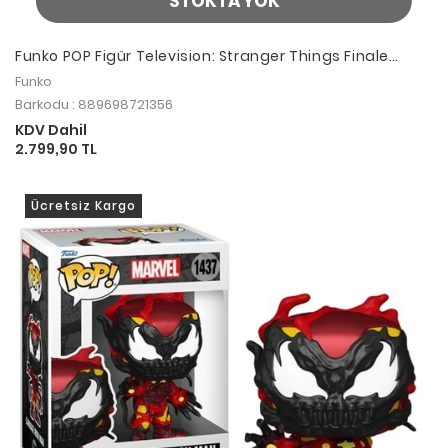
STOKTA YOK
Funko POP Figür Television: Stranger Things Finale
Eleven LE Chase
Funko
Barkodu : 889698721356
KDV Dahil
2.799,90 TL
Ücretsiz Kargo