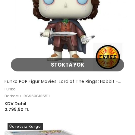
STOKTA YOK
Funko POP Figür Movies: Lord of The Rings: Hobbit -
Frodo Baggins LE Glow Chase
Funko
Barkodu : 889698135511
KDV Dahil
2.799,90 TL
Ücretsiz Kargo