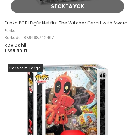
STOKTA YOK
Funko POP! Figür Netflix: The Witcher Geralt with Sword
#1385
Funko
Barkodu : 889698742467
KDV Dahil
1.699,90 TL
Ücretsiz Kargo