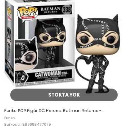
STOKTA YOK
Funko POP Figür DC Heroes: Batman Returns -
Catwoman
Funko
Barkodu : 889698477079