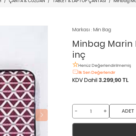
M
/
ÇANTA & CÜZDAN
/
TABLET & LAPTOP ÇANTASI
/
Minbag Mari
Markası
Min Bag
:
Minbag Marin L
inç
Henüz Değerlendirilmemiş
İlk Sen Değerlendir
KDV Dahil
3.299,90 TL
-
+
ADET