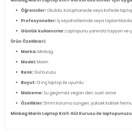
Öğrenciler:
Okulda, kütüphanede veya kafede laptopun
Profesyoneller:
İş seyahatlerinde veya toplantılarda
Günlük kullanıcılar:
Laptopunu yanında taşıyan ve şık 
Ürün Özellikleri:
Marka:
Minbag
Model:
Marin
Renk:
Gül Kurusu
Boyut:
13 inç laptop ile uyumlu
Malzeme:
Su geçirmez vegan deri, süet astar
Özellikler:
5mm koruma süngeri, yüksek kaliteli ferm
Minbag Marin Laptop Kılıfı Gül Kurusu ile laptopunuzu ş