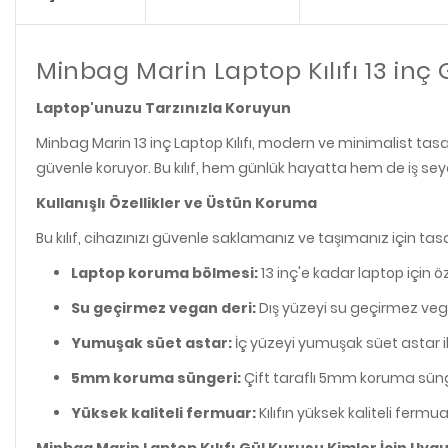
Minbag Marin Laptop Kılıfı 13 inç 
Laptop'unuzu Tarzınızla Koruyun
Minbag Marin 13 inç Laptop Kılıfı, modern ve minimalist tas
güvenle koruyor. Bu kılıf, hem günlük hayatta hem de iş seya
Kullanışlı Özellikler ve Üstün Koruma
Bu kılıf, cihazınızı güvenle saklamanız ve taşımanız için tas
Laptop koruma bölmesi:
13 inç'e kadar laptop için ö
Su geçirmez vegan deri:
Dış yüzeyi su geçirmez vega
Yumuşak süet astar:
İç yüzeyi yumuşak süet astar il
5mm koruma süngeri:
Çift taraflı 5mm koruma süng
Yüksek kaliteli fermuar:
Kılıfın yüksek kaliteli ferm
Minbag Marin Laptop Kılıfı Gül Kurusu Kimler İçin Uyg