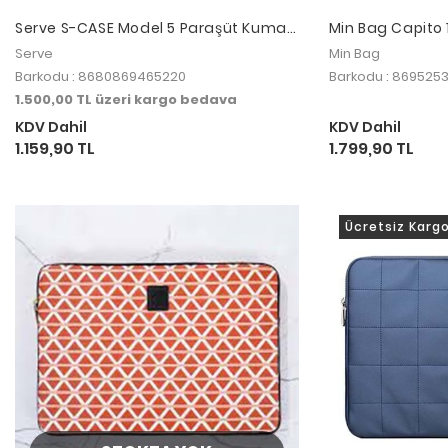
Serve S-CASE Model 5 Paraşüt Kumaş
Min Bag Capito 
Bej Çanta
Çantası Siyah
Serve
Min Bag
Barkodu : 8680869465220
Barkodu : 869525
1.500,00 TL üzeri kargo bedava
KDV Dahil
KDV Dahil
1.159,90 TL
1.799,90 TL
Ücretsiz Karg