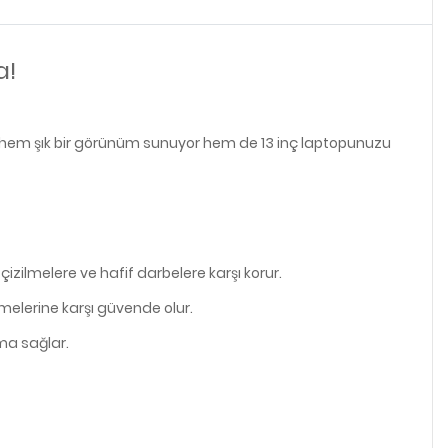
a!
yle hem şık bir görünüm sunuyor hem de 13 inç laptopunuzu
izilmelere ve hafif darbelere karşı korur.
melerine karşı güvende olur.
ma sağlar.