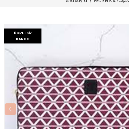
Ana Sayfa
/
HEDİYELİK & YAŞA
ÜCRETSIZ
KARGO