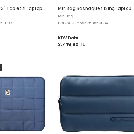
13" Tablet & Laptop
Min Bag Bashaques 13inç Laptop
Çantası Peru Pancho
Min Bag
3570039
Barkodu : 8695253559034
KDV Dahil
3.749,90 TL
o