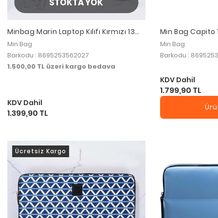
STOKTA YOK
Minbag Marin Laptop Kılıfı Kırmızı 13
Min Bag Capito 
inç
Çantası Laciver
Min Bag
Min Bag
Barkodu : 8695253562027
Barkodu : 869525
1.500,00 TL üzeri kargo bedava
KDV Dahil
1.799,90 TL
KDV Dahil
Ürü
1.399,90 TL
Ücretsiz Kargo