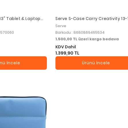
13" Tablet & Laptop
Serve S-Case Carry Creativity 13-
t
inç Laptop & Tablet Çantası Laciv
Serve
3570060
Barkodu : 8680869465534
1.500,00 TL üzeri kargo bedava
KDV Dahil
1.399,90 TL
nü İncele
Ürünü İncele