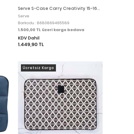
Serve S-Case Carry Creativity 15-16
inç Laptop & Tablet Çantası Siyah
Serve
Barkodu : 8680869465589
1.500,00 TL üzeri kargo bedava
KDV Dahil
1.449,90 TL
Ücretsiz Kargo