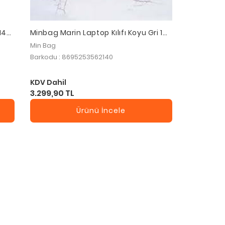
14
Minbag Marin Laptop Kılıfı Koyu Gri 13
ert
inç
Min Bag
Barkodu : 8695253562140
KDV Dahil
3.299,90 TL
Ürünü İncele