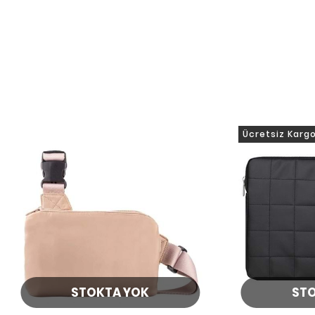
Ücretsiz Karg
STOKTA YOK
ST