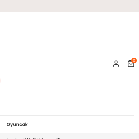
0
Cart
Oyuncak