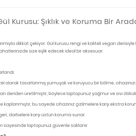
Gül Kurusu: Şıklık ve Koruma Bir Arad
arımıyla dikkat çekiyor. Gül kurusu rengi ve kaliteli vegan derisi
hatlerinizde size eşlik edecek ideal bir aksesuar.
arlandı:
zel olarak tasarlanmış yumuşak ve koruyucu bir bölme, cihazınızı ç
n deriden üretilmiştir, böylece laptopunuz yağmur ve sıvı dökül
e kaplanmıştır, bu sayede cihazınız çizilmelere karşı ekstra koru
eri, darbelere karşı üstün koruma sunar.
uarı sayesinde laptopunuz güvenle saklanır.
un?