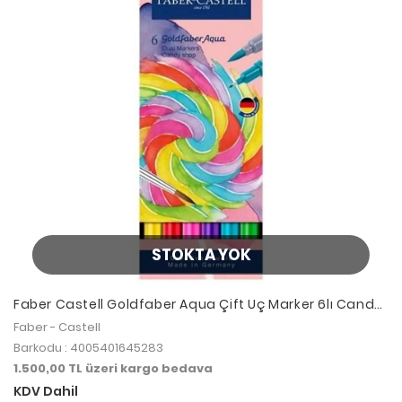
STOKTA YOK
Faber Castell Goldfaber Aqua Çift Uç Marker 6lı Candy
Shop
Faber - Castell
Barkodu : 4005401645283
1.500,00 TL üzeri kargo bedava
KDV Dahil