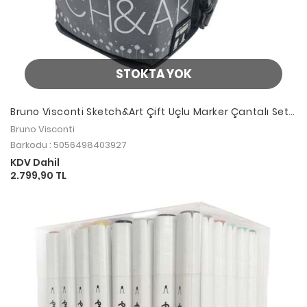
STOKTA YOK
Bruno Visconti Sketch&Art Çift Uçlu Marker Çantalı Set
80 Renk
Bruno Visconti
Barkodu : 5056498403927
KDV Dahil
2.799,90 TL