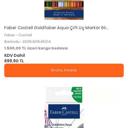
Faber Castell Goldfaber Aqua Çift Uç Markör 6lı
Tuscany
Faber - Castell
Barkodu : 4005401645214
1.500,00 TL üzeri kargo bedava
KDV Dahil
699,90 TL
Ürünü İncele