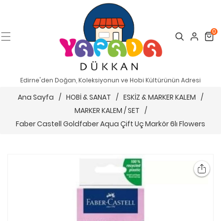
0
Search
Cart
Edirne'den Doğan, Koleksiyonun ve Hobi Kültürünün Adresi
Ana Sayfa
/
HOBİ & SANAT
/
ESKİZ & MARKER KALEM
/
MARKER KALEM / SET
/
Faber Castell Goldfaber Aqua Çift Uç Markör 6lı Flowers