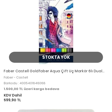
STOKTA YOK
Faber Castell Goldfaber Aqua Çift Uç Markör 6lı Dual
Markers
Faber - Castell
Barkodu : 4005401646068
1.500,00 TL üzeri kargo bedava
KDV Dahil
599,90 TL