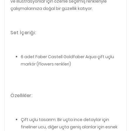
ve illüstrasyonlar için özenle seçilmiş renkleriyle
çalışmalarınıza doğal bir güzellik katıyor.
Set İçeriği:
6 adet Faber Castell Goldfaber Aqua çift uçlu
markör (Flowers renkleri)
Özellikler:
Çift uçlu tasarım: Bir uçta ince detaylar için
fineliner ucu, diğer uçta geniş alanlar için esnek