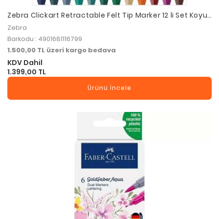
Zebra Clickart Retractable Felt Tip Marker 12 li Set Koyu
Renkler DK
Zebra
Barkodu : 4901681116799
1.500,00 TL üzeri kargo bedava
KDV Dahil
1.399,00 TL
Ürünü İncele