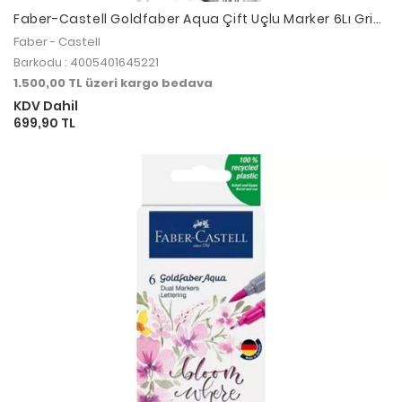
Faber-Castell Goldfaber Aqua Çift Uçlu Marker 6Lı Gri
Tonlar
Faber - Castell
Barkodu : 4005401645221
1.500,00 TL üzeri kargo bedava
KDV Dahil
699,90 TL