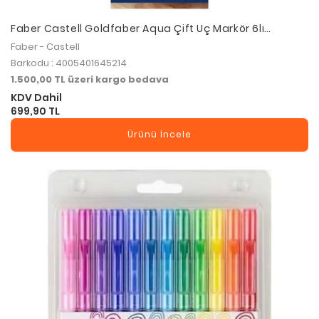
Faber Castell Goldfaber Aqua Çift Uç Markör 6lı
Tuscany
Faber - Castell
Barkodu : 4005401645214
1.500,00 TL üzeri kargo bedava
KDV Dahil
699,90 TL
Ürünü İncele