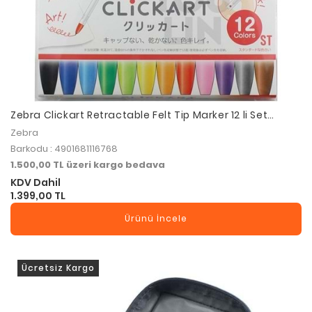
Zebra Clickart Retractable Felt Tip Marker 12 li Set
Standant Tonlar ST
Zebra
Barkodu : 4901681116768
1.500,00 TL üzeri kargo bedava
KDV Dahil
1.399,00 TL
Ürünü İncele
Ücretsiz Kargo