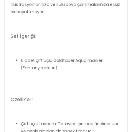
illüstrasyonlarınıza ve sulu boya çalışmalarınıza eşsiz
bir boyut katıyor.
Set İçeriği:
6 adet çift uçlu Goldfaber Aqua marker
(Fantasy renkleri)
Özellikler:
Çift uçlu tasarım: Detaylar için ince fineliner ucu
ve geniş alanlar için esnek fırça ucu.