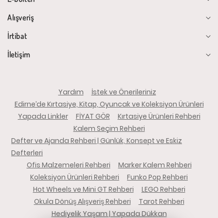
Alışveriş
İrtibat
İletişim
Yardım
İstek ve Önerileriniz
Edirne’de Kırtasiye, Kitap, Oyuncak ve Koleksiyon Ürünleri
Yapada Linkler
FİYAT GÖR
Kırtasiye Ürünleri Rehberi
Kalem Seçim Rehberi
Defter ve Ajanda Rehberi | Günlük, Konsept ve Eskiz
Defterleri
Ofis Malzemeleri Rehberi
Marker Kalem Rehberi
Koleksiyon Ürünleri Rehberi
Funko Pop Rehberi
Hot Wheels ve Mini GT Rehberi
LEGO Rehberi
Okula Dönüş Alışveriş Rehberi
Tarot Rehberi
Hediyelik Yaşam | Yapada Dükkan