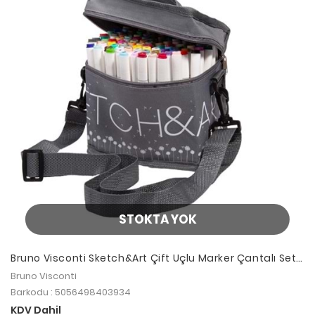
STOKTA YOK
Bruno Visconti Sketch&Art Çift Uçlu Marker Çantalı Set
120 Renk
Bruno Visconti
Barkodu : 5056498403934
KDV Dahil