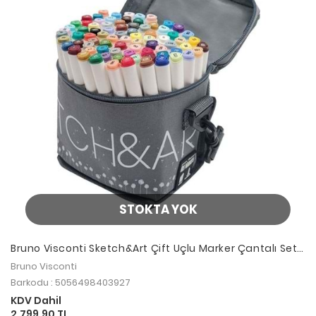
STOKTA YOK
Bruno Visconti Sketch&Art Çift Uçlu Marker Çantalı Set
80 Renk
Bruno Visconti
Barkodu : 5056498403927
KDV Dahil
2.799,90 TL