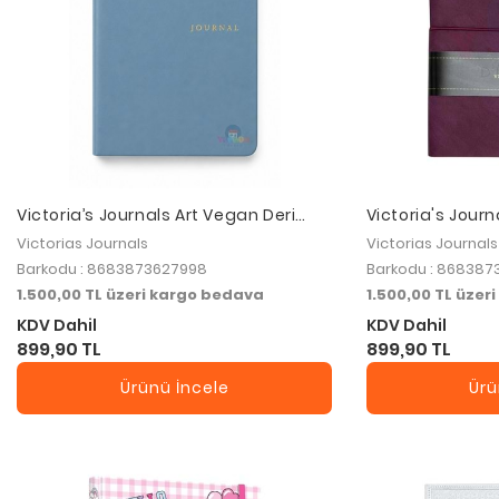
Victoria’s Journals Art Vegan Deri
Victoria's Journ
Defter 100 gr 120 Yaprak - Düz Açık
Defter Süet 96 
Victorias Journals
Victorias Journals
Mavi
Barkodu : 8683873627998
Barkodu : 868387
1.500,00 TL üzeri kargo bedava
1.500,00 TL üzer
KDV Dahil
KDV Dahil
899,90 TL
899,90 TL
Ürünü İncele
Ürü