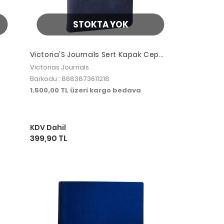
STOKTA YOK
Victoria'S Journals Sert Kapak Cep
 cm
Defteri 96 Yp.80 Gr.Çizgili Dark Blue
Victorias Journals
Barkodu : 8683873611218
1.500,00 TL üzeri kargo bedava
KDV Dahil
399,90 TL