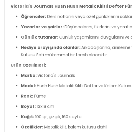
Victoria's Journals Hush Hush Metalik Kilitli Defter F
Öğrenciler:
Ders notlarını veya özel günlüklerini sakla
Yazarlar ve şairler:
Düşüncelerini, fikirlerini ve yara
Günlük tutanlar:
Günlük yaşamlarını, duygularını ve 
Hediye arayışında olanlar:
Arkadaşlarına, ailelerine 
Kutusu Seti mükemmel bir tercih olacaktır.
Ürün Özellikleri:
Marka:
Victoria's Journals
Model:
Hush Hush Metalik Kilitli Defter ve Kalem Kutusu
Renk:
Füme
Boyut:
13x18 cm
Kağıt:
100 gr, çizgili, 160 sayfa
Özellikler:
Metalik kilit, kalem kutusu dahil