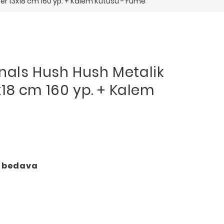
efter 13x18 cm 160 yp. + Kalem Kutusu - Füme
rnals Hush Hush Metalik
13x18 cm 160 yp. + Kalem
o bedava