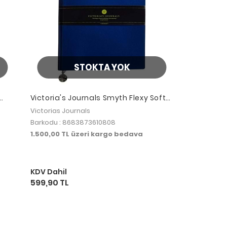
STOKTA YOK
Victoria's Journals Smyth Flexy Soft
Cover Notebook 19x25cm Çizgili Mavi
Victorias Journals
Barkodu : 8683873610808
1.500,00 TL üzeri kargo bedava
KDV Dahil
599,90 TL