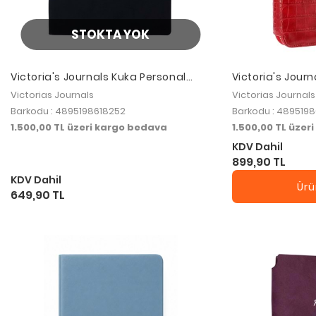
STOKTA YOK
Victoria's Journals Kuka Personal
Victoria's Jour
Planner Defter 19x25 80 gr. 96 yp.
Folder Organize
Victorias Journals
Victorias Journals
Çizgili Siyah
120 gr. 80 yp.Nkt 
Barkodu : 4895198618252
Barkodu : 489519
1.500,00 TL üzeri kargo bedava
1.500,00 TL üzer
KDV Dahil
899,90 TL
KDV Dahil
Ürü
649,90 TL