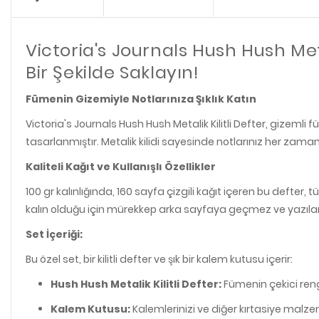
Victoria's Journals Hush Hush Metal
Bir Şekilde Saklayın!
Fümenin Gizemiyle Notlarınıza Şıklık Katın
Victoria's Journals Hush Hush Metalik Kilitli Defter, gizemli f
tasarlanmıştır. Metalik kilidi sayesinde notlarınız her zam
Kaliteli Kağıt ve Kullanışlı Özellikler
100 gr kalınlığında, 160 sayfa çizgili kağıt içeren bu defter
kalın olduğu için mürekkep arka sayfaya geçmez ve yazılarınız
Set İçeriği:
Bu özel set, bir kilitli defter ve şık bir kalem kutusu içerir:
Hush Hush Metalik Kilitli Defter:
Fümenin çekici rengiy
Kalem Kutusu:
Kalemlerinizi ve diğer kırtasiye malzem