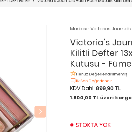
SEPT DEFTERLER
/
Victoria's Journals Hush Hush Metalik Kilitli D
Markası
Victorias Journals
:
Victoria's Jou
Kilitli Defter 
Kutusu - Füme
Henüz Değerlendirilmemiş
İlk Sen Değerlendir
KDV Dahil
899,90 TL
1.500,00 TL üzeri karg
STOKTA YOK