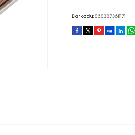
Barkodu:
8683873611171