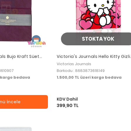
STOKTA YOK
als Bujo Kraft Süet
Victoria's Journals Hello Kitty Gizli
Yaprak
Spiralli Günlük Journal 17x24 cm
Victorias Journals
3610907
Barkodu : 8683873618149
i kargo bedava
1.500,00 TL üzeri kargo bedava
KDV Dahil
nü İncele
399,90 TL