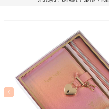
Ana Sayfa
/
KIRTASİYE
/
DEFTER
/
KON