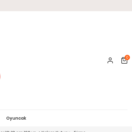
0
Cart
Oyuncak