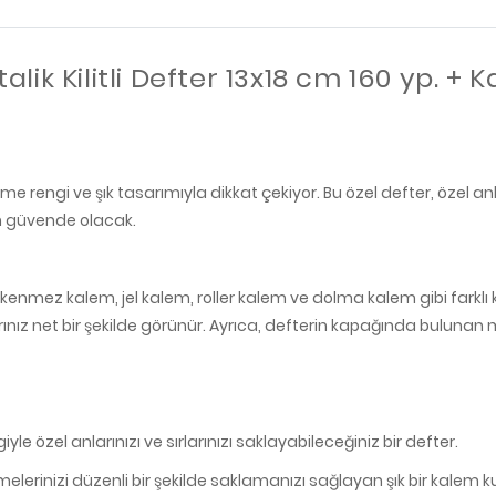
ik Kilitli Defter 13x18 cm 160 yp. + K
üme rengi ve şık tasarımıyla dikkat çekiyor. Bu özel defter, özel anl
an güvende olacak.
, tükenmez kalem, jel kalem, roller kalem ve dolma kalem gibi farklı
 net bir şekilde görünür. Ayrıca, defterin kapağında bulunan metal
le özel anlarınızı ve sırlarınızı saklayabileceğiniz bir defter.
elerinizi düzenli bir şekilde saklamanızı sağlayan şık bir kalem k