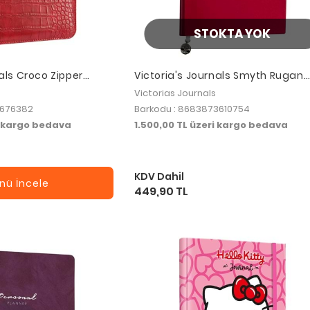
STOKTA YOK
nals Croco Zipper
Victoria's Journals Smyth Rugan
r-Defter 14.8x21 cm
Esnek Kapak Çizgili Defter 14.8x21
Victorias Journals
. Kırmızı
Kırmızı
8676382
Barkodu : 8683873610754
i kargo bedava
1.500,00 TL üzeri kargo bedava
KDV Dahil
nü İncele
449,90 TL