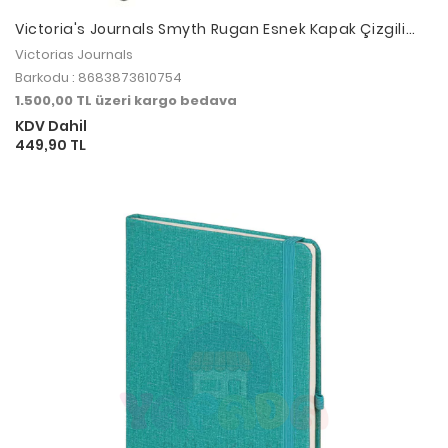
Victoria's Journals Smyth Rugan Esnek Kapak Çizgili
Defter 14.8x21 cm Kırmızı
Victorias Journals
Barkodu : 8683873610754
1.500,00 TL üzeri kargo bedava
KDV Dahil
449,90 TL