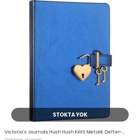
STOKTA YOK
Victoria's Journals Hush Hush Kilitli Metalik Defter-
kutulu- 80gr. 160 yp.Düz Metalik Mavi
Victorias Journals