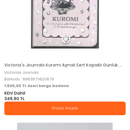
Victoria's Journals Kuromi Aynalı Sert Kapaklı Günlük.
A6 .100 gr. 192 sf. Renkli sflar. 12 li Displey
Victorias Journals
Barkodu : 8683873620876
1.500,00 TL üzeri kargo bedava
KDV Dahil
349,90 TL
Ürünü İncele