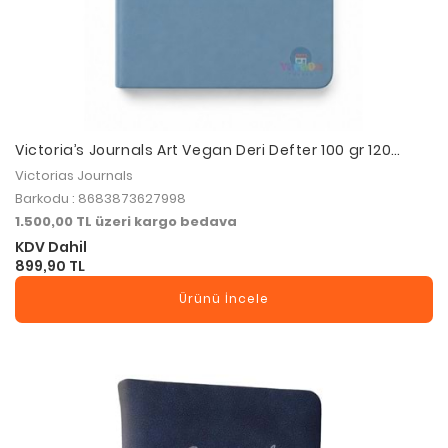
Victoria’s Journals Art Vegan Deri Defter 100 gr 120
Yaprak - Düz Açık Mavi
Victorias Journals
Barkodu : 8683873627998
1.500,00 TL üzeri kargo bedava
KDV Dahil
899,90 TL
Ürünü İncele