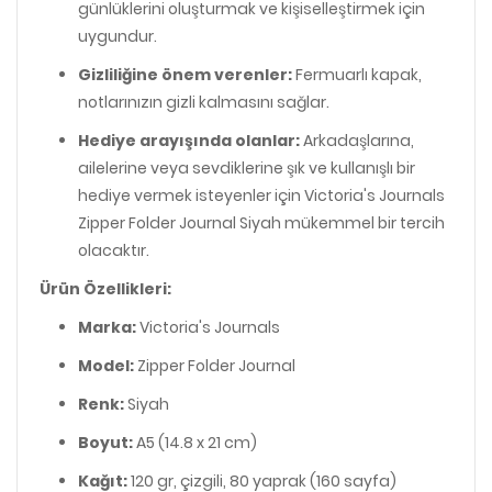
günlüklerini oluşturmak ve kişiselleştirmek için
uygundur.
Gizliliğine önem verenler:
Fermuarlı kapak,
notlarınızın gizli kalmasını sağlar.
Hediye arayışında olanlar:
Arkadaşlarına,
ailelerine veya sevdiklerine şık ve kullanışlı bir
hediye vermek isteyenler için Victoria's Journals
Zipper Folder Journal Siyah mükemmel bir tercih
olacaktır.
Ürün Özellikleri:
Marka:
Victoria's Journals
Model:
Zipper Folder Journal
Renk:
Siyah
Boyut:
A5 (14.8 x 21 cm)
Kağıt:
120 gr, çizgili, 80 yaprak (160 sayfa)