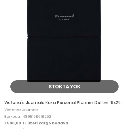
STOKTA YOK
Victoria's Journals Kuka Personal Planner Defter 19x25
80 gr. 96 yp. Çizgili Siyah
Victorias Journals
Barkodu : 4895198618252
1.500,00 TL üzeri kargo bedava