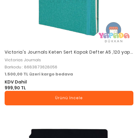
Victoria's Journals Keten Sert Kapak Defter A5 ,120 yap,
120 gr.Ivory. Çizgili-Türkuaz
Victorias Journals
Barkodu : 8683873628056
1.500,00 TL üzeri kargo bedava
KDV Dahil
999,90 TL
Ürünü İncele