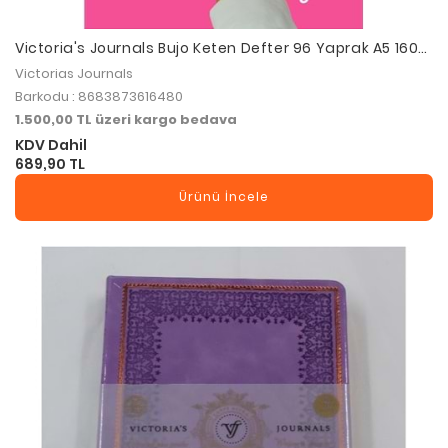
Victoria's Journals Bujo Keten Defter 96 Yaprak A5 160
Gr. Noktalı
Victorias Journals
Barkodu : 8683873616480
1.500,00 TL üzeri kargo bedava
KDV Dahil
689,90 TL
Ürünü İncele