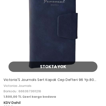
STOKTA YOK
Victoria'S Journals Sert Kapak Cep Defteri 96 Yp.80
Gr.Çizgili Dark Blue
Victorias Journals
Barkodu : 8683873611218
1.500,00 TL üzeri kargo bedava
KDV Dahil