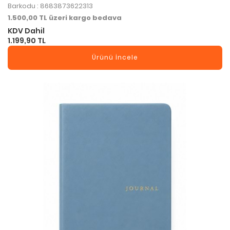
Barkodu : 8683873622313
1.500,00 TL üzeri kargo bedava
KDV Dahil
1.199,90 TL
Ürünü İncele