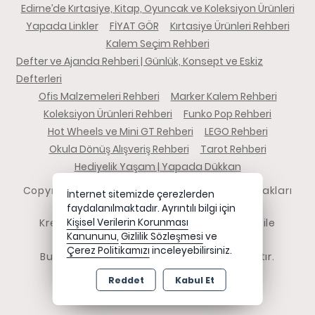
Edirne’de Kırtasiye, Kitap, Oyuncak ve Koleksiyon Ürünleri
Yapada Linkler
FİYAT GÖR
Kırtasiye Ürünleri Rehberi
Kalem Seçim Rehberi
Defter ve Ajanda Rehberi | Günlük, Konsept ve Eskiz
Defterleri
Ofis Malzemeleri Rehberi
Marker Kalem Rehberi
Koleksiyon Ürünleri Rehberi
Funko Pop Rehberi
Hot Wheels ve Mini GT Rehberi
LEGO Rehberi
Okula Dönüş Alışveriş Rehberi
Tarot Rehberi
Hediyelik Yaşam | Yapada Dükkan
Copyright 2026 yapadadukkan.com - Tüm hakları
İnternet sitemizde çerezlerden
saklıdır.
faydalanılmaktadır. Ayrıntılı bilgi için
Kredi kartı bilgileriniz 256bit SSL sertifikası ile
Kişisel Verilerin Korunması
Kanununu,
Gizlilik Sözleşmesi
ve
korunmaktadır.
Çerez Politikamızı
inceleyebilirsiniz.
Bu site AKINSOFT E-Ticaret ile hazırlanmıştır.
Reddet
Kabul Et