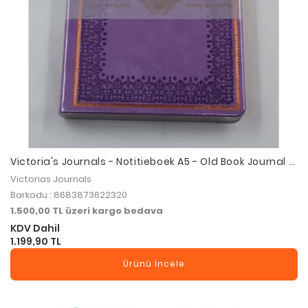
Victoria's Journals - Notitieboek A5 - Old Book Journal -
Vintage Defter Lila
Victorias Journals
Barkodu : 8683873622320
1.500,00 TL üzeri kargo bedava
KDV Dahil
1.199,90 TL
Ürünü İncele