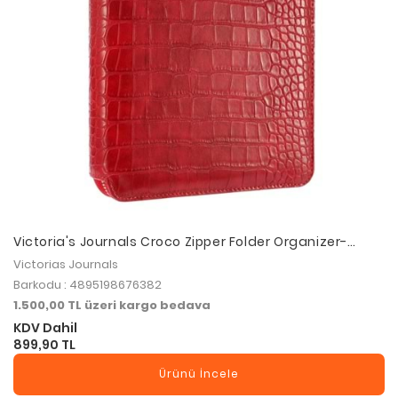
Victoria's Journals Croco Zipper Folder Organizer-
Defter 14.8x21 cm 120 gr. 80 yp.Nkt . Kırmızı
Victorias Journals
Barkodu : 4895198676382
1.500,00 TL üzeri kargo bedava
KDV Dahil
899,90 TL
Ürünü İncele