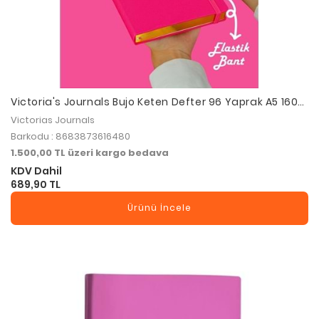
Victoria's Journals Bujo Keten Defter 96 Yaprak A5 160
Gr. Noktalı
Victorias Journals
Barkodu : 8683873616480
1.500,00 TL üzeri kargo bedava
KDV Dahil
689,90 TL
Ürünü İncele