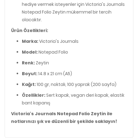
hediye vermek isteyenler için Victoria's Journals
Notepad Folio Zeytin mükemmel bir tercih
olacaktır.
Ürün Özellikleri:
Marka:
Victoria's Journals
Model:
Notepad Folio
Renk:
Zeytin
Boyut:
14.8 x 21 cm (A5)
Kağıt:
100 gr, noktalı, 100 yaprak (200 sayfa)
Özellikler:
Sert kapak, vegan deri kapak, elastik
bant kapanış
Victoria's Journals Notepad Folio Zeytin ile
notlarınızı şık ve düzenli bir şekilde saklayın!