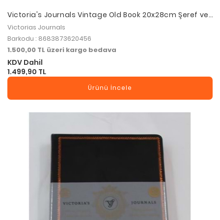
Victoria's Journals Vintage Old Book 20x28cm Şeref ve
Düğün Defteri 125-2045
Victorias Journals
Barkodu : 8683873620456
1.500,00 TL üzeri kargo bedava
KDV Dahil
1.499,90 TL
Ürünü İncele