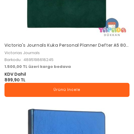
Victoria's Journals Kuka Personal Planner Defter A5 80
gr. 96 yp. Çizgili Yeşil
Victorias Journals
Barkodu : 4895198618245
1.500,00 TL üzeri kargo bedava
KDV Dahil
899,90 TL
Ürünü İncele