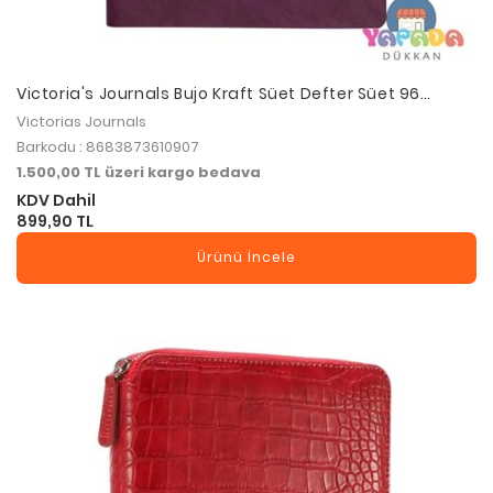
Victoria's Journals Bujo Kraft Süet Defter Süet 96
Yaprak
Victorias Journals
Barkodu : 8683873610907
1.500,00 TL üzeri kargo bedava
KDV Dahil
899,90 TL
Ürünü İncele