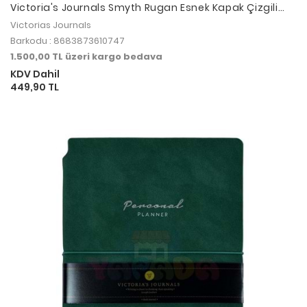
Victoria's Journals Smyth Rugan Esnek Kapak Çizgili
Defter 14.8x21 cm Mavi
Victorias Journals
Barkodu : 8683873610747
1.500,00 TL üzeri kargo bedava
KDV Dahil
449,90 TL