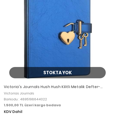
STOKTA YOK
Victoria's Journals Hush Hush Kilitli Metalik Defter-
kutulu- 80gr. 160 yp.Düz Metalik Mavi
Victorias Journals
Barkodu : 4895198644022
1.500,00 TL üzeri kargo bedava
KDV Dahil