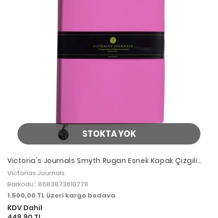
STOKTA YOK
Victoria's Journals Smyth Rugan Esnek Kapak Çizgili
Defter 14.8x21 cm Pembe
Victorias Journals
Barkodu : 8683873610778
1.500,00 TL üzeri kargo bedava
KDV Dahil
449,90 TL