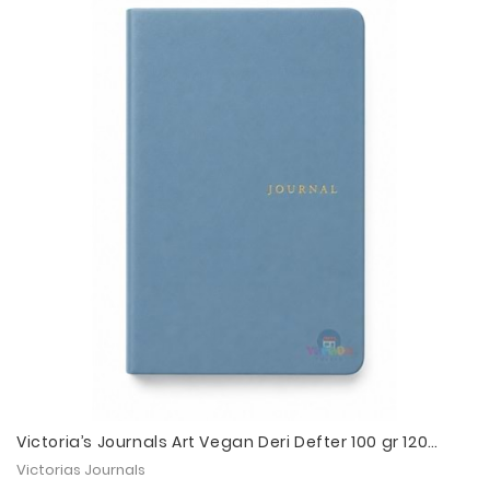
Victoria’s Journals Art Vegan Deri Defter 100 gr 120
Yaprak - Düz Açık Mavi
Victorias Journals