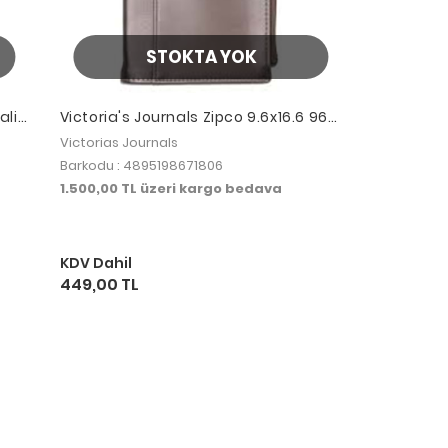
STOKTA YOK
alik
Victoria's Journals Zipco 9.6x16.6 96
lem
Yaprak Çizgili Defter Altın
Victorias Journals
Barkodu : 4895198671806
1.500,00 TL üzeri kargo bedava
KDV Dahil
449,00 TL