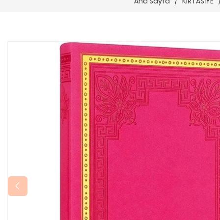
Ana Sayfa
/
KIRTASİYE