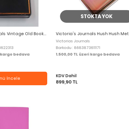
STOKTA YOK
nals Vintage Old Book
Victoria's Journals Hush Hush Met
Kilitli Defter 13x18 cm 160 yp. + Ka
Victorias Journals
Kutusu - Füme
3622313
Barkodu : 8683873611171
i kargo bedava
1.500,00 TL üzeri kargo bedava
KDV Dahil
nü İncele
899,90 TL