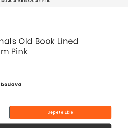
Lined Journal 14x20cm Pink
rnals Old Book Lined
cm Pink
o bedava
Sepete Ekle