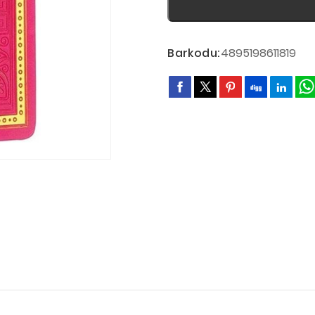
Barkodu:
4895198611819