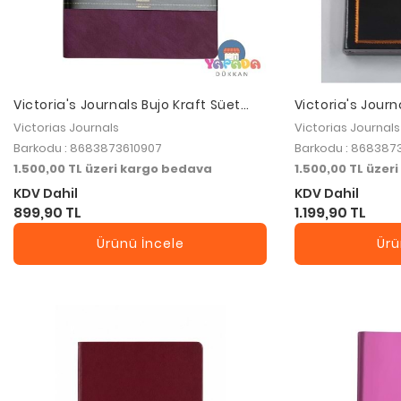
Victoria's Journals Bujo Kraft Süet
Victoria's Jour
Defter Süet 96 Yaprak
Defter 160 Yp
Victorias Journals
Victorias Journals
Barkodu : 8683873610907
Barkodu : 868387
1.500,00 TL üzeri kargo bedava
1.500,00 TL üzer
KDV Dahil
KDV Dahil
899,90 TL
1.199,90 TL
Ürünü İncele
Ürü