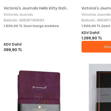
Victoria's Journals Hello Kitty Gizli
Victoria's Journ
Spiralli Günlük Journal 17x24 cm
Vegan Leather F
Victorias Journals
Victorias Journals
Elastic 19X25 c
Barkodu : 8683873618163
Barkodu : 868387
1.500,00 TL üzeri kargo bedava
1.500,00 TL üzer
KDV Dahil
1.299,90 TL
KDV Dahil
Ürü
399,90 TL