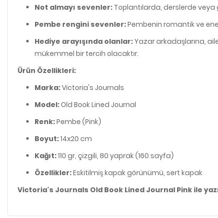
Not almayı sevenler:
Toplantılarda, derslerde veya g
Pembe rengini sevenler:
Pembenin romantik ve enerjik
Hediye arayışında olanlar:
Yazar arkadaşlarına, aile
mükemmel bir tercih olacaktır.
Ürün Özellikleri:
Marka:
Victoria's Journals
Model:
Old Book Lined Journal
Renk:
Pembe (Pink)
Boyut:
14x20 cm
Kağıt:
110 gr, çizgili, 80 yaprak (160 sayfa)
Özellikler:
Eskitilmiş kapak görünümü, sert kapak
Victoria's Journals Old Book Lined Journal Pink ile yaz