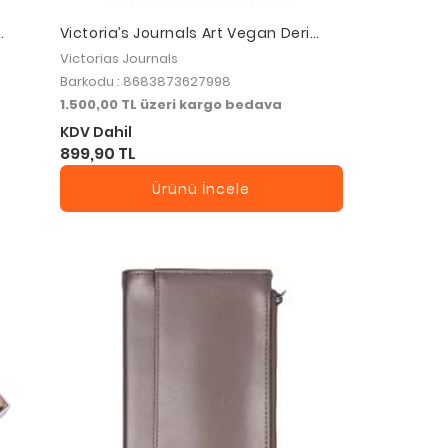
Victoria’s Journals Art Vegan Deri
Defter 100 gr 120 Yaprak - Düz Açık
Victorias Journals
Mavi
Barkodu : 8683873627998
1.500,00 TL üzeri kargo bedava
KDV Dahil
899,90 TL
Ürünü İncele