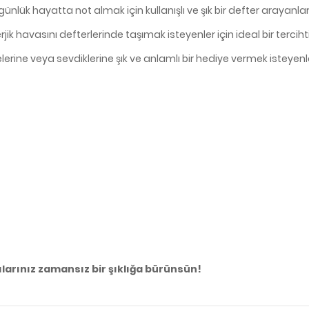
ünlük hayatta not almak için kullanışlı ve şık bir defter arayanl
 havasını defterlerinde taşımak isteyenler için ideal bir tercihti
lerine veya sevdiklerine şık ve anlamlı bir hediye vermek isteyenle
ılarınız zamansız bir şıklığa bürünsün!