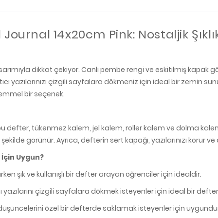
 Journal 14x20cm Pink: Nostaljik Şıkl
 tasarımıyla dikkat çekiyor. Canlı pembe rengi ve eskitilmiş kapa
atıcı yazılarınızı çizgili sayfalara dökmeniz için ideal bir zemin 
ükemmel bir seçenek.
en bu defter, tükenmez kalem, jel kalem, roller kalem ve dolma kalem
 şekilde görünür. Ayrıca, defterin sert kapağı, yazılarınızı korur
 İçin Uygun?
ken şık ve kullanışlı bir defter arayan öğrenciler için idealdir.
cı yazılarını çizgili sayfalara dökmek isteyenler için ideal bir defter
düşüncelerini özel bir defterde saklamak isteyenler için uygundu