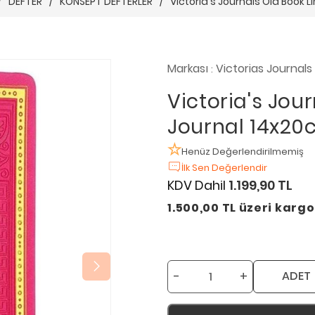
/
DEFTER
/
KONSEPT DEFTERLER
/
Victoria's Journals Old Book 
Markası
Victorias Journals
:
Victoria's Jou
Journal 14x20
Henüz Değerlendirilmemiş
İlk Sen Değerlendir
KDV Dahil
1.199,90 TL
1.500,00 TL üzeri karg
-
+
ADET