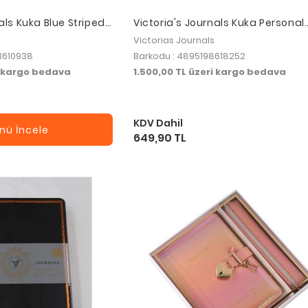
als Kuka Blue Striped
Victoria's Journals Kuka Personal
lexible Cover and
Planner Defter 19x25 80 gr. 96 yp.
Victorias Journals
m Kahve
Çizgili Siyah
3610938
Barkodu : 4895198618252
i kargo bedava
1.500,00 TL üzeri kargo bedava
KDV Dahil
nü İncele
649,90 TL