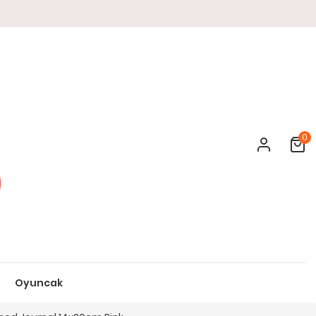
0
Cart
Oyuncak