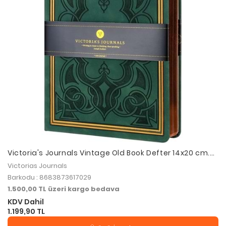
Victoria's Journals Vintage Old Book Defter 14x20 cm.
80gr. 160 Yaprak Çizgili 8683873616657
Victorias Journals
Barkodu : 8683873617029
1.500,00 TL üzeri kargo bedava
KDV Dahil
1.199,90 TL