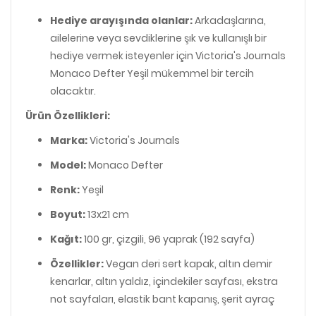
Hediye arayışında olanlar:
Arkadaşlarına,
ailelerine veya sevdiklerine şık ve kullanışlı bir
hediye vermek isteyenler için Victoria's Journals
Monaco Defter Yeşil mükemmel bir tercih
olacaktır.
Ürün Özellikleri:
Marka:
Victoria's Journals
Model:
Monaco Defter
Renk:
Yeşil
Boyut:
13x21 cm
Kağıt:
100 gr, çizgili, 96 yaprak (192 sayfa)
Özellikler:
Vegan deri sert kapak, altın demir
kenarlar, altın yaldız, içindekiler sayfası, ekstra
not sayfaları, elastik bant kapanış, şerit ayraç