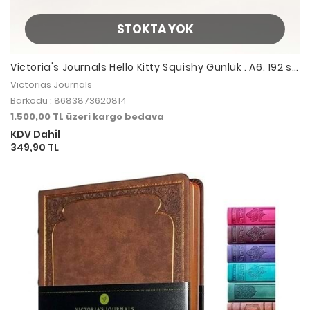
STOKTA YOK
Victoria's Journals Hello Kitty Squishy Günlük . A6. 192 sf.
100 gr. Renkli sflar. 12 li Displey
Victorias Journals
Barkodu : 8683873620814
1.500,00 TL üzeri kargo bedava
KDV Dahil
349,90 TL