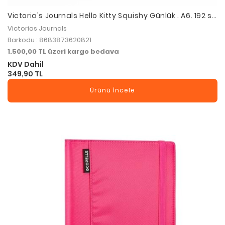
Victoria's Journals Hello Kitty Squishy Günlük . A6. 192 sf.
100 gr. Renkli sflar. 12 li Displey
Victorias Journals
Barkodu : 8683873620821
1.500,00 TL üzeri kargo bedava
KDV Dahil
349,90 TL
Ürünü İncele