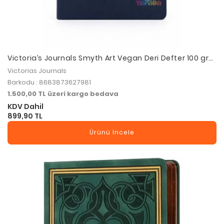
Victoria’s Journals Smyth Art Vegan Deri Defter 100 gr
120 Yaprak - Düz Lacivert
Victorias Journals
Barkodu : 8683873627981
1.500,00 TL üzeri kargo bedava
KDV Dahil
899,90 TL
Ürünü İncele