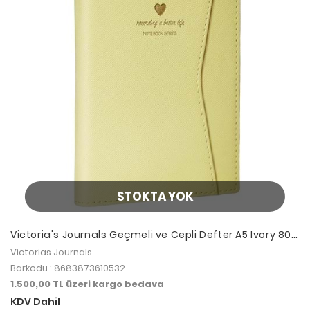
STOKTA YOK
Victoria's Journals Geçmeli ve Cepli Defter A5 Ivory 80
gr 128 yp Çizgili Pastel Sarı
Victorias Journals
Barkodu : 8683873610532
1.500,00 TL üzeri kargo bedava
KDV Dahil