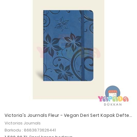
Victoria's Journals Fleur - Vegan Deri Sert Kapak Defter
A5 120 gr., 80 yaprak. Noktalı.Kutulu-Mavi
Victorias Journals
Barkodu : 8683873626441