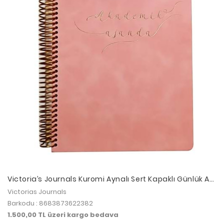
Victoria’s Journals Kuromi Aynalı Sert Kapaklı Günlük A6
192sf. 100gr.Renkli Sayfa
Victorias Journals
Barkodu : 8683873622382
1.500,00 TL üzeri kargo bedava