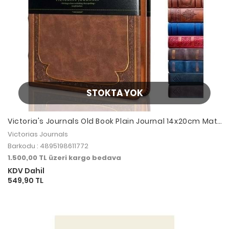
STOKTA YOK
Victoria's Journals Old Book Plain Journal 14x20cm Matt
Brown
Victorias Journals
Barkodu : 4895198611772
1.500,00 TL üzeri kargo bedava
KDV Dahil
549,90 TL