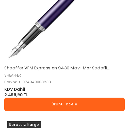
Sheaffer VFM Expression 9430 Mavi-Mor Sedefli
Degrade Dolma Kalem M Uç E0943053
SHEAFFER
Barkodu : 074040003833
KDV Dahil
2.499,90 TL
Ürünü İncele
Ücretsiz Kargo