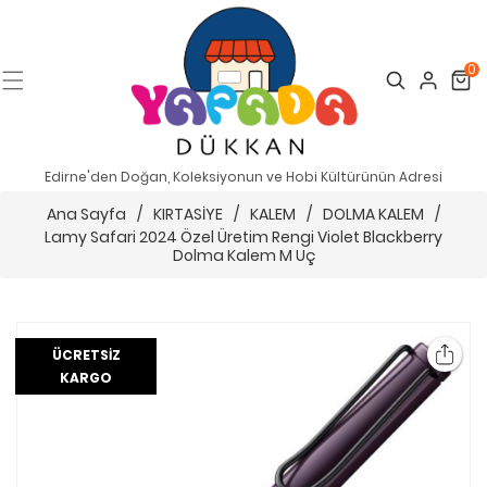
0
Search
Cart
Edirne'den Doğan, Koleksiyonun ve Hobi Kültürünün Adresi
Ana Sayfa
/
KIRTASİYE
/
KALEM
/
DOLMA KALEM
/
Lamy Safari 2024 Özel Üretim Rengi Violet Blackberry
Dolma Kalem M Uç
ÜCRETSIZ
KARGO