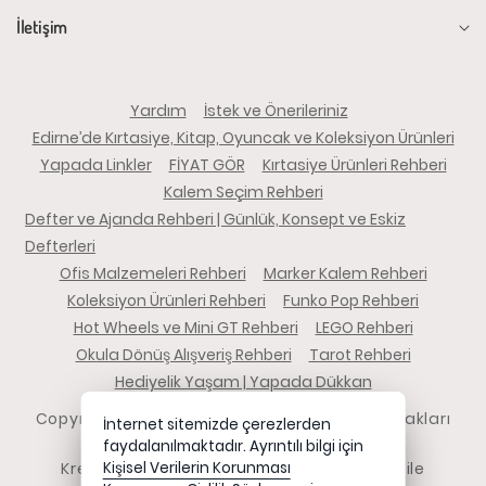
İletişim
Yardım
İstek ve Önerileriniz
Edirne’de Kırtasiye, Kitap, Oyuncak ve Koleksiyon Ürünleri
Yapada Linkler
FİYAT GÖR
Kırtasiye Ürünleri Rehberi
Kalem Seçim Rehberi
Defter ve Ajanda Rehberi | Günlük, Konsept ve Eskiz
Defterleri
Ofis Malzemeleri Rehberi
Marker Kalem Rehberi
Koleksiyon Ürünleri Rehberi
Funko Pop Rehberi
Hot Wheels ve Mini GT Rehberi
LEGO Rehberi
Okula Dönüş Alışveriş Rehberi
Tarot Rehberi
Hediyelik Yaşam | Yapada Dükkan
Copyright 2026 yapadadukkan.com - Tüm hakları
İnternet sitemizde çerezlerden
saklıdır.
faydalanılmaktadır. Ayrıntılı bilgi için
Kredi kartı bilgileriniz 256bit SSL sertifikası ile
Kişisel Verilerin Korunması