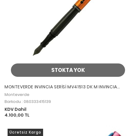
STOKTA YOK
MONTEVERDE INVINCIA SERİSİ MV41513 DK M INVINCIA
ANODIZED ORANGE DOLM
Monteverde
Barkodu : 080333415139
KDV Dahil
4.100,00 TL
Ücretsiz Kargo