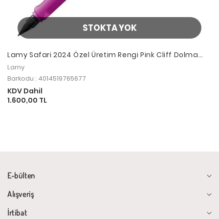
STOKTA YOK
Lamy Safari 2024 Özel Üretim Rengi Pink Cliff Dolma
Kalem M Uç
Lamy
Barkodu : 4014519765677
KDV Dahil
1.600,00 TL
E-bülten
Alışveriş
İrtibat