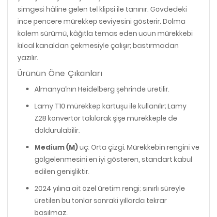
simgesi hâline gelen tel klipsi ile tanınır. Gövdedeki
ince pencere mürekkep seviyesini gösterir. Dolma
kalem sürümü, kâğıtla temas eden ucun mürekkebi
kılcal kanaldan çekmesiyle çalışır; bastırmadan
yazılır.
Ürünün Öne Çıkanları
Almanya’nın Heidelberg şehrinde üretilir.
Lamy T10 mürekkep kartuşu ile kullanılır; Lamy
Z28 konvertör takılarak şişe mürekkeple de
doldurulabilir.
Medium (M)
uç: Orta çizgi. Mürekkebin rengini ve
gölgelenmesini en iyi gösteren, standart kabul
edilen genişliktir.
2024 yılına ait özel üretim rengi; sınırlı süreyle
üretilen bu tonlar sonraki yıllarda tekrar
basılmaz.