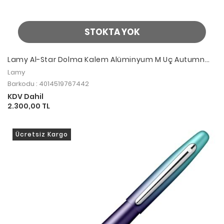
STOKTA YOK
Lamy Al-Star Dolma Kalem Alüminyum M Uç Autumn
Pink
Lamy
Barkodu : 4014519767442
KDV Dahil
2.300,00 TL
Ücretsiz Kargo