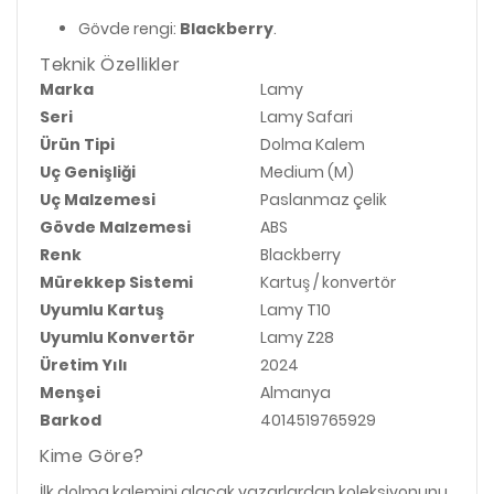
Gövde rengi:
Blackberry
.
Teknik Özellikler
Marka
Lamy
Seri
Lamy Safari
Ürün Tipi
Dolma Kalem
Uç Genişliği
Medium (M)
Uç Malzemesi
Paslanmaz çelik
Gövde Malzemesi
ABS
Renk
Blackberry
Mürekkep Sistemi
Kartuş / konvertör
Uyumlu Kartuş
Lamy T10
Uyumlu Konvertör
Lamy Z28
Üretim Yılı
2024
Menşei
Almanya
Barkod
4014519765929
Kime Göre?
İlk dolma kalemini alacak yazarlardan koleksiyonunu