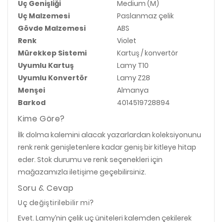
Uç Genişliği
Medium (M)
Uç Malzemesi
Paslanmaz çelik
Gövde Malzemesi
ABS
Renk
Violet
Mürekkep Sistemi
Kartuş / konvertör
Uyumlu Kartuş
Lamy T10
Uyumlu Konvertör
Lamy Z28
Menşei
Almanya
Barkod
4014519728894
Kime Göre?
İlk dolma kalemini alacak yazarlardan koleksiyonunu
renk renk genişletenlere kadar geniş bir kitleye hitap
eder. Stok durumu ve renk seçenekleri için
mağazamızla iletişime geçebilirsiniz.
Soru & Cevap
Uç değiştirilebilir mi?
Evet. Lamy’nin çelik uç üniteleri kalemden çekilerek