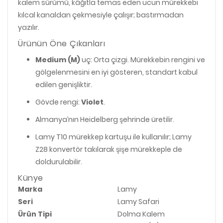
kalem sürümü, kâğıtla temas eden ucun mürekkebi
kılcal kanaldan çekmesiyle çalışır; bastırmadan
yazılır.
Ürünün Öne Çıkanları
Medium (M)
uç: Orta çizgi. Mürekkebin rengini ve
gölgelenmesini en iyi gösteren, standart kabul
edilen genişliktir.
Gövde rengi:
Violet
.
Almanya’nın Heidelberg şehrinde üretilir.
Lamy T10 mürekkep kartuşu ile kullanılır; Lamy
Z28 konvertör takılarak şişe mürekkeple de
doldurulabilir.
Künye
Marka
Lamy
Seri
Lamy Safari
Ürün Tipi
Dolma Kalem