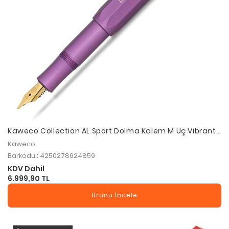
Kaweco Collection AL Sport Dolma Kalem M Uç Vibrant
Violet 10002128
Kaweco
Barkodu : 4250278624859
KDV Dahil
6.999,90 TL
Ürünü İncele