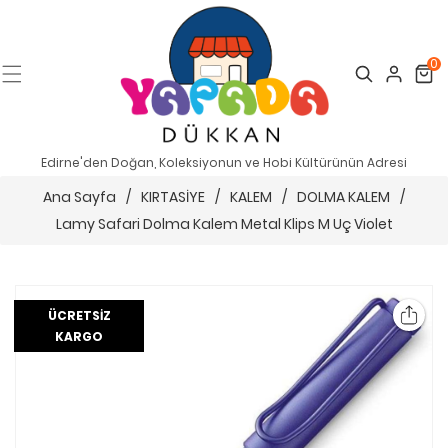
0
Search
Cart
Edirne'den Doğan, Koleksiyonun ve Hobi Kültürünün Adresi
Ana Sayfa
/
KIRTASİYE
/
KALEM
/
DOLMA KALEM
/
Lamy Safari Dolma Kalem Metal Klips M Uç Violet
ÜCRETSIZ
KARGO