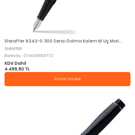
Sheaffer 9343-0 300 Serisi Dolma Kalem M Uç Mat
Siyah
SHEAFFER
Barkodu : 074040553772
KDV Dahil
4.499,90 TL
Ürünü İncele