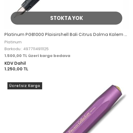
STOKTA YOK
Platinum PGB1000 Plaisirshell Bali Citrus Dolma Kalem F
Uç
Platinum
Barkodu : 4977114911125
1.500,00 TL üzeri kargo bedava
KDV Dahil
1.250,00 TL
Ücretsiz Kargo