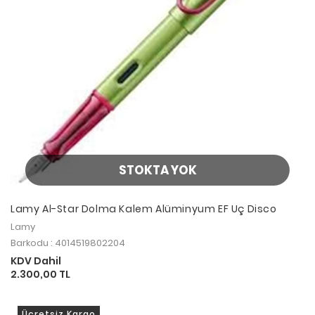
STOKTA YOK
Lamy Al-Star Dolma Kalem Alüminyum EF Uç Disco
Lamy
Barkodu : 4014519802204
KDV Dahil
2.300,00 TL
Ücretsiz Kargo