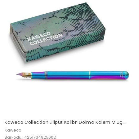
Kaweco Collection Liliput Kolibri Dolma Kalem M Uç
11000399
Kaweco
Barkodu : 4251734925602