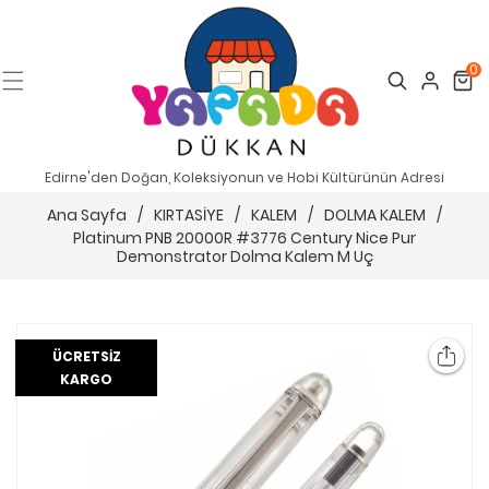
0
Search
Cart
Edirne'den Doğan, Koleksiyonun ve Hobi Kültürünün Adresi
Ana Sayfa
/
KIRTASİYE
/
KALEM
/
DOLMA KALEM
/
Platinum PNB 20000R #3776 Century Nice Pur
Demonstrator Dolma Kalem M Uç
ÜCRETSIZ
KARGO