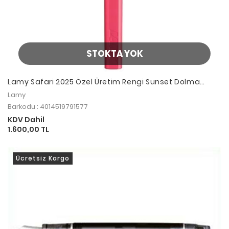
STOKTA YOK
Lamy Safari 2025 Özel Üretim Rengi Sunset Dolma
Kalem M Uç
Lamy
Barkodu : 4014519791577
KDV Dahil
1.600,00 TL
Ücretsiz Kargo