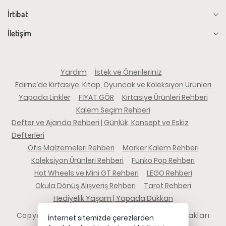
İrtibat
İletişim
Yardım
İstek ve Önerileriniz
Edirne’de Kırtasiye, Kitap, Oyuncak ve Koleksiyon Ürünleri
Yapada Linkler
FİYAT GÖR
Kırtasiye Ürünleri Rehberi
Kalem Seçim Rehberi
Defter ve Ajanda Rehberi | Günlük, Konsept ve Eskiz
Defterleri
Ofis Malzemeleri Rehberi
Marker Kalem Rehberi
Koleksiyon Ürünleri Rehberi
Funko Pop Rehberi
Hot Wheels ve Mini GT Rehberi
LEGO Rehberi
Okula Dönüş Alışveriş Rehberi
Tarot Rehberi
Hediyelik Yaşam | Yapada Dükkan
Copyright 2026 yapadadukkan.com - Tüm hakları
İnternet sitemizde çerezlerden