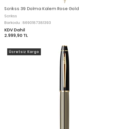
Scrikss 39 Dolma Kalem Rose Gold
Scrikss
Barkodu : 8690187381393
KDV Dahil
2.999,90 TL
Ücretsiz Kargo