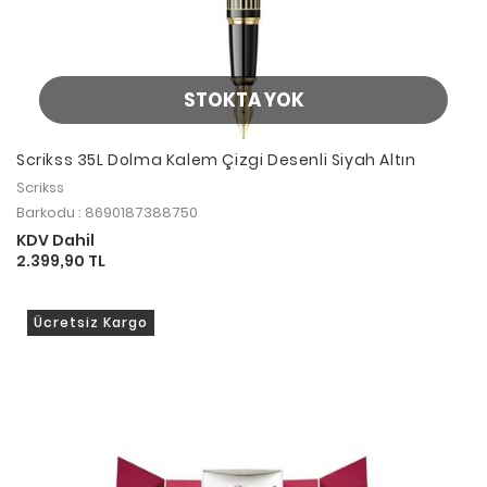
STOKTA YOK
Scrikss 35L Dolma Kalem Çizgi Desenli Siyah Altın
Scrikss
Barkodu : 8690187388750
KDV Dahil
2.399,90 TL
Ücretsiz Kargo