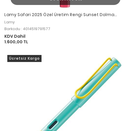
Lamy Safari 2025 Özel Üretim Rengi Sunset Dolma
Kalem M Uç
Lamy
Barkodu : 4014519791577
KDV Dahil
1.600,00 TL
Ücretsiz Kargo