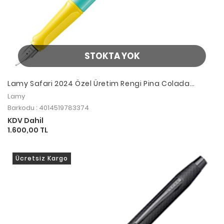
STOKTA YOK
Lamy Safari 2024 Özel Üretim Rengi Pina Colada
Dolma Kalem M Uç
Lamy
Barkodu : 4014519783374
KDV Dahil
1.600,00 TL
Ücretsiz Kargo