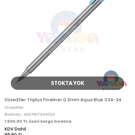
STOKTA YOK
Staedtler Triplus Fineliner 0.3mm Aqua Blue 334-34
Staedtler
Barkodu : 4007817334034
1.500,00 TL üzeri kargo bedava
KDV Dahil
99,90 TL