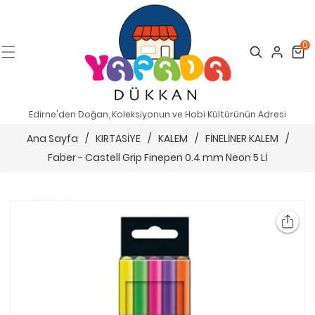
0
Search
Cart
Edirne'den Doğan, Koleksiyonun ve Hobi Kültürünün Adresi
Ana Sayfa
/
KIRTASİYE
/
KALEM
/
FİNELİNER KALEM
/
Faber - Castell Grip Finepen 0.4 mm Neon 5 Lİ