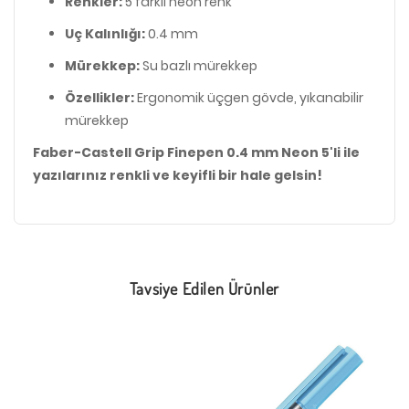
Renkler:
5 farklı neon renk
Uç Kalınlığı:
0.4 mm
Mürekkep:
Su bazlı mürekkep
Özellikler:
Ergonomik üçgen gövde, yıkanabilir
mürekkep
Faber-Castell Grip Finepen 0.4 mm Neon 5'li ile
yazılarınız renkli ve keyifli bir hale gelsin!
Tavsiye Edilen Ürünler